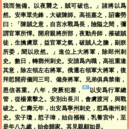
我而無備。以夜襲之，賊可破也。」諸將以爲
然。安率眾先鋒，大破陳師。高祖嘉之，詔書勞
曰：「陳賊之意，自言水戰爲長，險隘之間，彌
謂官軍所憚。開府親將所部，夜動舟師，摧破賊
徒，生擒虜眾，益官軍之氣，破賊人之膽，副朕
所委，聞以欣然。」進位上大將軍，除郢州刺
史。數日，轉鄧州刺史。安請爲內職，高祖重違
其意，除左領左右將軍。俄遷右領軍大將軍，復
拜悊開府儀同三司、備身將軍。兄弟俱典禁衞，
恩信甚重。八年，突厥犯塞，
以安爲行軍總
管，從楊素擊之。安別出長川，會虜渡河，與戰
破之。仁壽元年，出安爲
寧州
刺史，悊爲衞州刺
史。安子瓊，悊子瑋，始自襁褓，乳養宮中，至
是年八九歲，始命歸家。其見親顧如是。