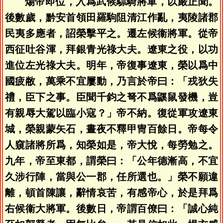
煬帝即位，入爲武候驃騎將軍，以嚴正聞。
後數歲，黔安首領田羅駒阻清江作亂，夷陵諸郡
民夷多應者，詔榮擊平之。遷左候衞將軍。從帝
西征吐谷渾，拜銀青光祿大夫。遼東之役，以功
進位左光祿大夫。明年，帝復事遼東，榮以爲中
國疲敝，萬乘不宜屢動，乃言於帝曰：「戎狄失
禮，臣下之事。臣聞千鈞之弩不爲鼷鼠發機，豈
有親辱大駕以臨小寇？」帝不納。復從軍攻遼東
城，榮親蒙矢石，晝夜不釋甲冑百餘日。帝每令
人窺諸將所爲，知榮如是，帝大悅，每勞勉之。
九年，帝至東都，謂榮曰：「公年德漸高，不宜
久涉行陣，當與公一郡，任所選也。」榮不願違
離，頓首陳讓，辭情哀苦，有感帝心，於是拜爲
右候衞大將軍。後數日，帝謂百僚曰：「誠心純