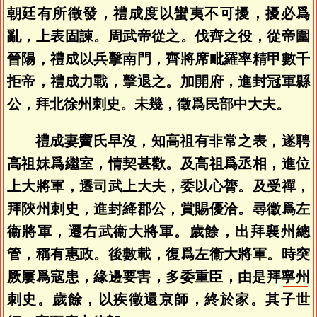
朝廷有所徵發，禮成度以蠻夷不可擾，擾必爲
亂，上表固諫。周武帝從之。伐齊之役，從帝圍
晉陽，禮成以兵擊南門，齊將席毗羅率精甲數千
拒帝，禮成力戰，擊退之。加開府，進封冠軍縣
公，拜北徐州刺史。未幾，徵爲民部中大夫。
禮成妻竇氏早沒，知高祖有非常之表，遂聘
高祖妹爲繼室，情契甚歡。及高祖爲丞相，進位
上大將軍，遷司武上大夫，委以心膂。及受禪，
拜陝州刺史，進封絳郡公，賞賜優洽。尋徵爲左
衞將軍，遷右武衞大將軍。歲餘，出拜襄州總
管，稱有惠政。後數載，復爲左衞大將軍。時突
厥屢爲寇患，緣邊要害，多委重臣，由是拜
寧州
刺史。歲餘，以疾徵還京師，終於家。其子世