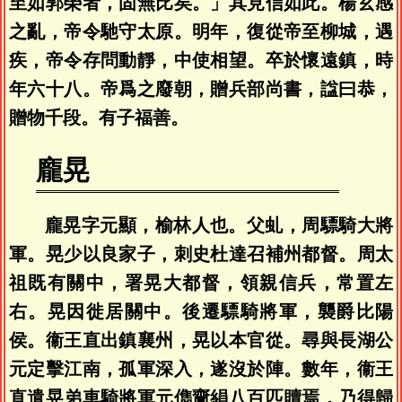
至如郭榮者，固無比矣。」其見信如此。楊玄感
之亂，帝令馳守太原。明年，復從帝至柳城，遇
疾，帝令存問動靜，中使相望。卒於懷遠鎮，時
年六十八。帝爲之廢朝，贈兵部尚書，諡曰恭，
贈物千段。有子福善。
龐晃
龐晃字元顯，榆林人也。父虬，周驃騎大將
軍。晃少以良家子，刺史杜達召補州都督。周太
祖既有關中，署晃大都督，領親信兵，常置左
右。晃因徙居關中。後遷驃騎將軍，襲爵比陽
侯。衞王直出鎮襄州，晃以本官從。尋與長湖公
元定擊江南，孤軍深入，遂沒於陣。數年，衞王
直遣晃弟車騎將軍元儁齎絹八百匹贖焉，乃得歸