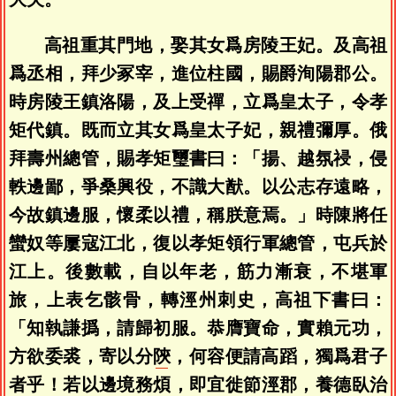
高祖重其門地，娶其女爲房陵王妃。及高祖
爲丞相，拜少冢宰，進位柱國，賜爵洵陽郡公。
時房陵王鎮洛陽，及上受禪，立爲皇太子，令孝
矩代鎮。既而立其女爲皇太子妃，親禮彌厚。俄
拜壽州總管，賜孝矩璽書曰：「揚、越氛祲，侵
軼邊鄙，爭桑興役，不識大猷。以公志存遠略，
今故鎮邊服，懷柔以禮，稱朕意焉。」時陳將任
蠻奴等屢寇江北，復以孝矩領行軍總管，屯兵於
江上。後數載，自以年老，筋力漸衰，不堪軍
旅，上表乞骸骨，轉涇州刺史，高祖下書曰：
「知執謙撝，請歸初服。恭膺寶命，實賴元功，
方欲委裘，寄以分
陝
，何容便請高蹈，獨爲君子
者乎！若以邊境務煩，即宜徙節涇郡，養德臥治