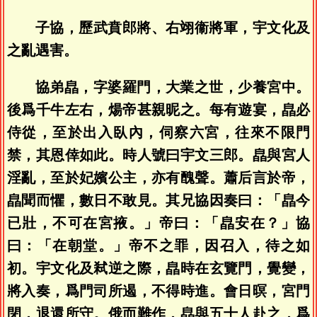
子協，歷武賁郎將、右翊衞將軍，宇文化及
之亂遇害。
協弟皛，字婆羅門，大業之世，少養宮中。
後爲千牛左右，煬帝甚親昵之。每有遊宴，皛必
侍從，至於出入臥內，伺察六宮，往來不限門
禁，其恩倖如此。時人號曰宇文三郎。皛與宮人
淫亂，至於妃嬪公主，亦有醜聲。蕭后言於帝，
皛聞而懼，數日不敢見。其兄協因奏曰：「皛今
已壯，不可在宮掖。」帝曰：「皛安在？」協
曰：「在朝堂。」帝不之罪，因召入，待之如
初。宇文化及弒逆之際，皛時在玄覽門，覺變，
將入奏，爲門司所遏，不得時進。會日暝，宮門
閉，退還所守。俄而難作，皛與五十人赴之，爲