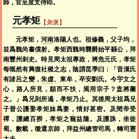
師，官至度支侍郎。
元孝矩
【弟褒】
元孝矩，
河南
洛陽人也。祖修義，父子均，
並爲魏尚書僕射。孝矩西魏時襲爵始平縣公，拜
南豐州刺史。時見周太祖專政，將危元氏，孝矩
每慨然有興復社稷之志，陰謂昆季曰：「昔漢氏
有諸呂之變，
朱虛
、東牟，卒安劉氏。今宇文之
心，路人所見，顛而不扶，焉用宗子？盍將圖
之。」爲兄則所遏，孝矩乃止。其後周太祖爲兄
子晉公護娶孝矩妹爲妻，情好甚密。及閔帝受
禪，護總百揆，孝矩之寵益隆。及護誅，坐徙
蜀。數載，徵還京師，拜益州總管司馬，轉司憲
大夫。