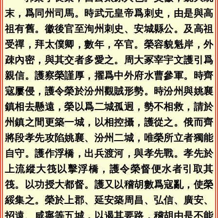
末，爲同州司馬。時武元皇帝爲刺史，由是與高
祖有舊。徽後官至洵州刺史、安城縣公。及高祖
受禪，拜太僕卿，數年，卒官。榮容貌魁岸，外
疎內密，與其交者多愛之。周大冢宰宇文護引爲
親信。護察榮謹厚，擢爲中外府水曹參軍。時齊
寇屢侵，護令榮於汾州觀賊形勢。時汾州與姚襄
鎮相去懸遠，榮以爲二城孤迥，勢不相救，請於
州鎮之間更築一城，以相控攝，護從之。俄而齊
將段孝先攻陷姚襄、汾州二城，唯榮所立者獨能
自守。護作浮橋，出兵渡河，與孝先戰。孝先於
上流縱大筏以擊浮橋，護令榮督便水者引取其
筏。以功授大都督。護又以稽胡數爲寇亂，使榮
綏集之。榮於上郡、延安築周昌、弘信、廣安、
招遠、咸寧等五城，以遏其要路，稽胡由是不能