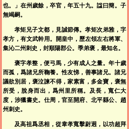
也。」在州歲餘，卒官，年五十九。諡曰簡。子
無竭嗣。
孝矩兄子文都，見誠節傳。孝矩次弟雅，字
孝方，有文武幹用。開皇中，歷左領左右將軍、
集沁二州刺史，封順陽郡公。季弟褒，最知名。
褒字孝整，便弓馬，少有成人之量。年十歲
而孤，爲諸兄所鞠養。性友悌，善事諸兄。諸兄
議欲別居，褒泣諫不得，家素富，多金寶，褒無
所受，脫身而出，爲州里所稱。及長，寬仁大
度，涉獵書史。仕周，官至開府、北平縣公、趙
州刺史。
及高祖爲丞相，從韋孝寬擊尉迥，以功超拜