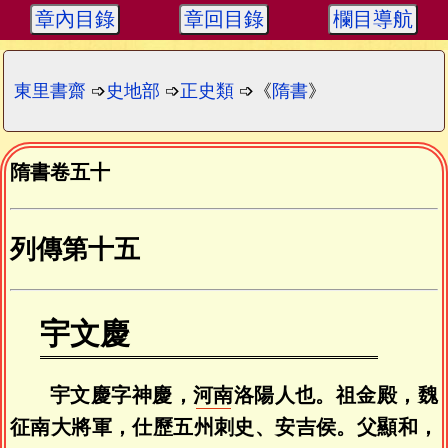
章內目錄
章回目錄
欄目導航
東里書齋
➩
史地部
➩
正史類
➩《
隋書
》
隋書卷五十
列傳第十五
宇文慶
宇文慶字神慶，
河南
洛陽人也。祖金殿，魏
征南大將軍，仕歷五州刺史、安吉侯。父顯和，