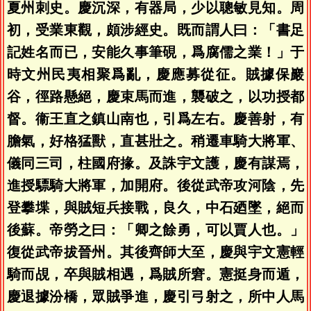
夏州刺史。慶沉深，有器局，少以聰敏見知。周
初，受業東觀，頗涉經史。既而謂人曰：「書足
記姓名而已，安能久事筆硯，爲腐儒之業！」于
時文州民夷相聚爲亂，慶應募從征。賊據保巖
谷，徑路懸絕，慶束馬而進，襲破之，以功授都
督。衞王直之鎮山南也，引爲左右。慶善射，有
膽氣，好格猛獸，直甚壯之。稍遷車騎大將軍、
儀同三司，柱國府掾。及誅宇文護，慶有謀焉，
進授驃騎大將軍，加開府。後從武帝攻河陰，先
登攀堞，與賊短兵接戰，良久，中石廼墜，絕而
後蘇。帝勞之曰：「卿之餘勇，可以賈人也。」
復從武帝拔晉州。其後齊師大至，慶與宇文憲輕
騎而覘，卒與賊相遇，爲賊所窘。憲挺身而遁，
慶退據汾橋，眾賊爭進，慶引弓射之，所中人馬