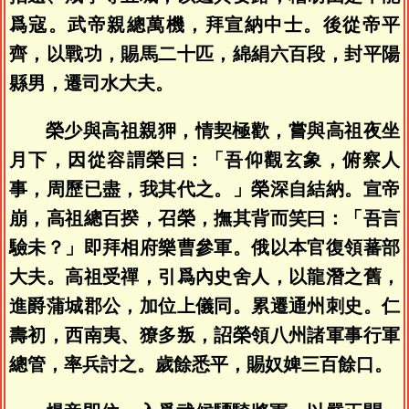
爲寇。武帝親總萬機，拜宣納中士。後從帝平
齊，以戰功，賜馬二十匹，綿絹六百段，封平陽
縣男，遷司水大夫。
榮少與高祖親狎，情契極歡，嘗與高祖夜坐
月下，因從容謂榮曰：「吾仰觀玄象，俯察人
事，周歷已盡，我其代之。」榮深自結納。宣帝
崩，高祖總百揆，召榮，撫其背而笑曰：「吾言
驗未？」即拜相府樂曹參軍。俄以本官復領蕃部
大夫。高祖受禪，引爲內史舍人，以龍潛之舊，
進爵蒲城郡公，加位上儀同。累遷通州刺史。仁
壽初，西南夷、獠多叛，詔榮領八州諸軍事行軍
總管，率兵討之。歲餘悉平，賜奴婢三百餘口。