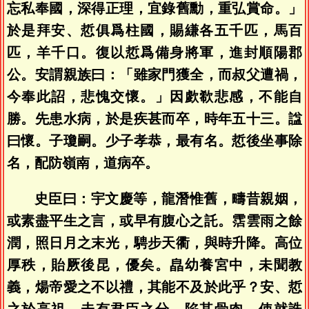
忘私奉國，深得正理，宜錄舊勳，重弘賞命。」
於是拜安、悊俱爲柱國，賜縑各五千匹，馬百
匹，羊千口。復以悊爲備身將軍，進封順陽郡
公。安謂親族曰：「雖家門獲全，而叔父遭禍，
今奉此詔，悲愧交懷。」因歔欷悲感，不能自
勝。先患水病，於是疾甚而卒，時年五十三。諡
曰懷。子瓊嗣。少子孝恭，最有名。悊後坐事除
名，配防嶺南，道病卒。
史臣曰：宇文慶等，龍潛惟舊，疇昔親姻，
或素盡平生之言，或早有腹心之託。霑雲雨之餘
潤，照日月之末光，騁步天衢，與時升降。高位
厚秩，貽厥後昆，優矣。皛幼養宮中，未聞教
義，煬帝愛之不以禮，其能不及於此乎？安、悊