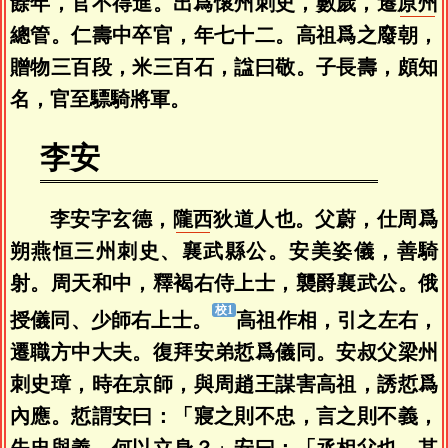
餘年，官不得進。出爲懷州刺史，數歲，遷
原州
總管。仁壽中卒官，年七十二。高祖爲之廢朝，
贈物三百段，米三百石，諡曰敬。子長壽，頗知
名，官至驃騎將軍。
李安
李安字玄德，
隴西
狄道人也。父蔚，仕周爲
朔燕恒三州刺史、襄武縣公。安美姿儀，善騎
射。周天和中，釋褐右侍上士，襲爵襄武公。俄
授儀同、少師右上士。
高祖作相，引之左右，
遷職方中大夫。復拜安弟悊爲儀同。安叔父梁州
刺史璋，時在京師，與周趙王謀害高祖，誘悊爲
內應。悊謂安曰：「寢之則不忠，言之則不義，
失忠與義，何以立身？」安曰：「丞相父也，其