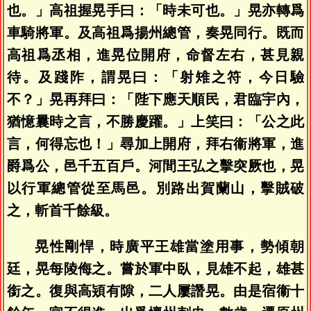
也。」高祖握晃手曰：「時未可也。」晃亦轉爲
車騎將軍。及高祖爲揚州總管，奏晃同行。既而
高祖爲丞相，進晃位開府，命督左右，甚見親
待。及踐阼，謂晃曰：「射雉之符，今日驗
不？」晃再拜曰：「陛下應天順民，君臨宇內，
猶憶曩時之言，不勝慶躍。」上笑曰：「公之此
言，何得忘也！」尋加上開府，拜右衞將軍，進
爵爲公，邑千五百戶。河間王弘之擊突厥也，晃
以行軍總管從至馬邑。別路出賀蘭山，擊賊破
之，斬首千餘級。
晃性剛悍，時廣平王雄當塗用事，勢傾朝
廷，晃每陵侮之。嘗於軍中臥，見雄不起，雄甚
銜之。復與高熲有隙，二人屢譖晃。由是宿衞十