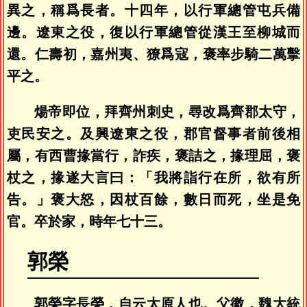
異之，稱爲長者。十四年，以行軍總管屯兵備
邊。遼東之役，復以行軍總管從漢王至柳城而
還。仁壽初，嘉州夷、獠爲寇，褒率步騎二萬擊
平之。
煬帝即位，拜齊州刺史，尋改爲齊郡太守，
吏民安之。及興遼東之役，郡官督事者前後相
屬，有西曹掾當行，詐疾，褒詰之，掾理屈，褒
杖之，掾遂大言曰：「我將詣行在所，欲有所
告。」褒大怒，因杖百餘，數日而死，坐是免
官。卒於家，時年七十三。
郭榮
郭榮字長榮，自云太原人也。父徽，魏大統