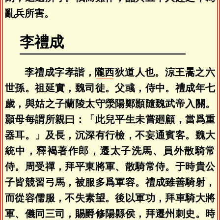
亂兵所害。
李禮成
李禮成字孝諧，
隴西
狄道人也。涼王暠之六
世孫。祖延實，魏司徒。父彧，侍中。禮成年七
歲，與姑之子蘭陵太守滎陽鄭顥隨魏武帝入關。
顥母每謂所親曰：「此兒平生未嘗廻顧，當爲重
器耳。」及長，沉深有行檢，不妄通賓客。魏大
統中，釋褐著作郎，遷太子洗馬、員外散騎常
侍。周受禪，拜平東將軍、散騎常侍。于時貴公
子皆競習弓馬，被服多爲軍容。禮成雖善騎射，
而從容儒服，不失素望。後以軍功，拜車騎大將
軍、儀同三司，賜爵修陽縣侯，拜遷州刺史。時