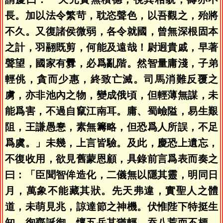
長。加以法令繁苛，耽恣聲色，以吾觀之，殆將
不久。又復諸侯微弱，各令就國，曾無深根固本
之計，羽翮既剪，何能及遠哉！尉迥貴戚，早著
聲望，國家有釁，必爲亂階。然智量庸淺，子弟
輕佻，貪而少惠，終致亡滅。司馬消難反覆之
虜，亦非池內之物，變成俄頃，但輕薄無謀，未
能爲害，不過自竄江南耳。庸、蜀嶮隘，易生艱
阻，王謙愚惷，素無籌略，但恐爲人所誤，不足
爲虞。」未幾，上言皆驗。及此，慶恐上遺忘，
不復收用，欲見舊蒙恩顧，具錄前言爲表而奏之
曰：「臣聞智侔造化，二儀無以隱其靈，明同日
月，萬象不能藏其狀。先天弗違，實聖人之體
道，未萌見兆，諒達節之神機。伏惟陛下特挺生
知，徇齊誕御，懷五岳其猶輕，吞八荒而不梗，