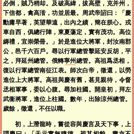
必倒，賊乃稍却。及破高緯，拔高壁，克并州，
下信都，禽高湝，功並居最。周武帝詔曰：「慶
勳庸早著，英望華遠，出內之績，簡在朕心。戎
車自西，俱總行陣，東夏蕩定，實有茂功。高位
縟禮，宜崇榮冊。」於是進位大將軍，封汝南郡
公，邑千六百戶。尋以行軍總管擊延安反胡，平
之，拜延州總管。俄轉
寧州
總管。高祖爲丞相，
復以行軍總管南征江表。師次白帝，徵還，以勞
進位上大將軍。高祖與慶有舊，甚見親待，令督
丞相軍事，委以心腹。尋加柱國。開皇初，拜左
武衞將軍，進位上柱國。數年，出除涼州總管。
歲餘，徵還，不任以職。
初，上潛龍時，嘗從容與慶言及天下事，上
謂慶曰：「天元實無積德，視其相貌，壽亦不