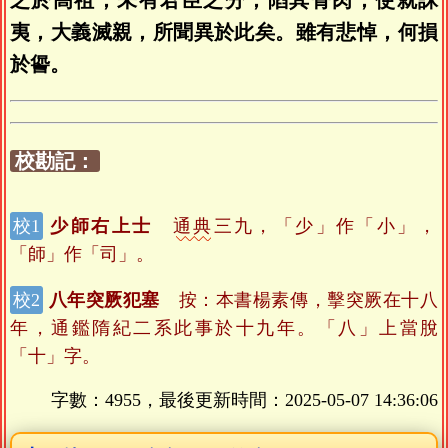
之於高祖，未有君臣之分，陷其骨肉，使就誅
夷，大義滅親，所聞異於此矣。雖有悲悼，何損
於諐。
校勘記：
少師右上士
通典
三九，「少」作「小」，
「師」作「司」。
八年突厥犯塞
按：本書楊素傳，擊突厥在十八
年，通鑑隋紀二系此事於十九年。「八」上當脫
「十」字。
字數：4955，最後更新時間：
2025-05-07 14:36:06