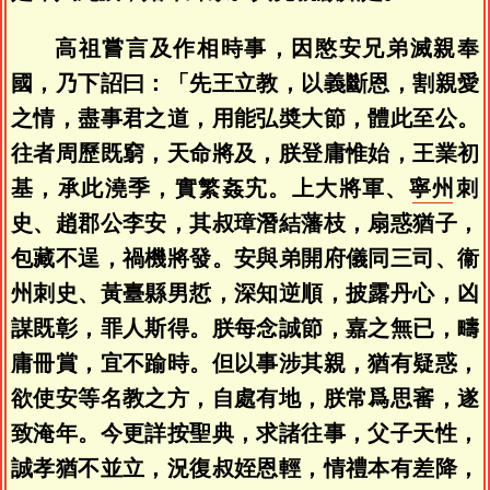
高祖嘗言及作相時事，因愍安兄弟滅親奉
國，乃下詔曰：「先王立教，以義斷恩，割親愛
之情，盡事君之道，用能弘奬大節，體此至公。
往者周歷既窮，天命將及，朕登庸惟始，王業初
基，承此澆季，實繁姦宄。上大將軍、
寧州
刺
史、趙郡公李安，其叔璋潛結藩枝，扇惑猶子，
包藏不逞，禍機將發。安與弟開府儀同三司、衞
州刺史、黃臺縣男悊，深知逆順，披露丹心，凶
謀既彰，罪人斯得。朕每念誠節，嘉之無已，疇
庸冊賞，宜不踰時。但以事涉其親，猶有疑惑，
欲使安等名教之方，自處有地，朕常爲思審，遂
致淹年。今更詳按聖典，求諸往事，父子天性，
誠孝猶不並立，況復叔姪恩輕，情禮本有差降，