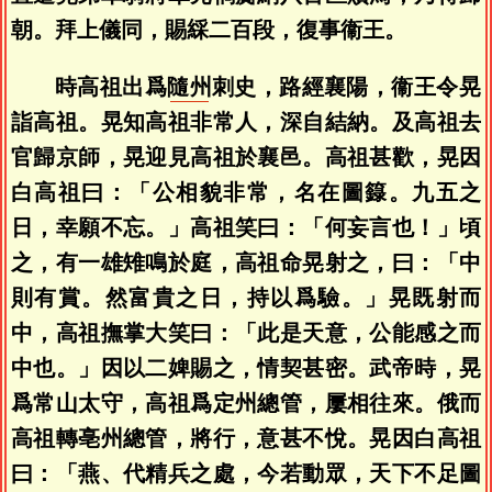
朝。拜上儀同，賜綵二百段，復事衞王。
時高祖出爲
隨州
刺史，路經襄陽，衞王令晃
詣高祖。晃知高祖非常人，深自結納。及高祖去
官歸京師，晃迎見高祖於襄邑。高祖甚歡，晃因
白高祖曰：「公相貌非常，名在圖籙。九五之
日，幸願不忘。」高祖笑曰：「何妄言也！」頃
之，有一雄雉鳴於庭，高祖命晃射之，曰：「中
則有賞。然富貴之日，持以爲驗。」晃既射而
中，高祖撫掌大笑曰：「此是天意，公能感之而
中也。」因以二婢賜之，情契甚密。武帝時，晃
爲常山太守，高祖爲定州總管，屢相往來。俄而
高祖轉亳州總管，將行，意甚不悅。晃因白高祖
曰：「燕、代精兵之處，今若動眾，天下不足圖