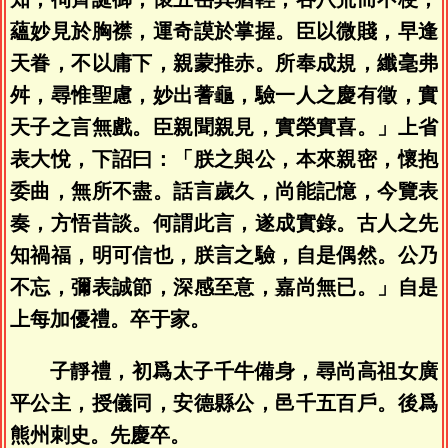
蘊妙見於胸襟，運奇謨於掌握。臣以微賤，早逢
天眷，不以庸下，親蒙推赤。所奉成規，纖毫弗
舛，尋惟聖慮，妙出蓍龜，驗一人之慶有徵，實
天子之言無戲。臣親聞親見，實榮實喜。」上省
表大悅，下詔曰：「朕之與公，本來親密，懷抱
委曲，無所不盡。話言歲久，尚能記憶，今覽表
奏，方悟昔談。何謂此言，遂成實錄。古人之先
知禍福，明可信也，朕言之驗，自是偶然。公乃
不忘，彌表誠節，深感至意，嘉尚無已。」自是
上每加優禮。卒于家。
子靜禮，初爲太子千牛備身，尋尚高祖女廣
平公主，授儀同，安德縣公，邑千五百戶。後爲
熊州刺史。先慶卒。