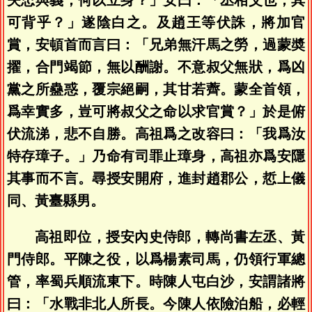
可背乎？」遂陰白之。及趙王等伏誅，將加官
賞，安頓首而言曰：「兄弟無汗馬之勞，過蒙奬
擢，合門竭節，無以酬謝。不意叔父無狀，爲凶
黨之所蠱惑，覆宗絕嗣，其甘若薺。蒙全首領，
爲幸實多，豈可將叔父之命以求官賞？」於是俯
伏流涕，悲不自勝。高祖爲之改容曰：「我爲汝
特存璋子。」乃命有司罪止璋身，高祖亦爲安隱
其事而不言。尋授安開府，進封趙郡公，悊上儀
同、黃臺縣男。
高祖即位，授安內史侍郎，轉尚書左丞、黃
門侍郎。平陳之役，以爲楊素司馬，仍領行軍總
管，率蜀兵順流東下。時陳人屯白沙，安謂諸將
曰：「水戰非北人所長。今陳人依險泊船，必輕