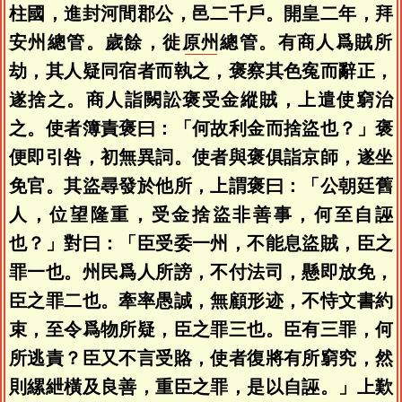
柱國，進封河間郡公，邑二千戶。開皇二年，拜
安州總管。歲餘，徙
原州
總管。有商人爲賊所
劫，其人疑同宿者而執之，褒察其色寃而辭正，
遂捨之。商人詣闕訟褒受金縱賊，上遣使窮治
之。使者簿責褒曰：「何故利金而捨盜也？」褒
便即引咎，初無異詞。使者與褒俱詣京師，遂坐
免官。其盜尋發於他所，上謂褒曰：「公朝廷舊
人，位望隆重，受金捨盜非善事，何至自誣
也？」對曰：「臣受委一州，不能息盜賊，臣之
罪一也。州民爲人所謗，不付法司，懸即放免，
臣之罪二也。牽率愚誠，無顧形迹，不恃文書約
束，至令爲物所疑，臣之罪三也。臣有三罪，何
所逃責？臣又不言受賂，使者復將有所窮究，然
則縲紲橫及良善，重臣之罪，是以自誣。」上歎