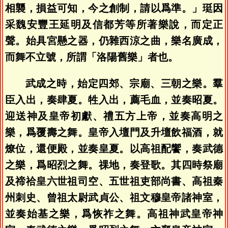
相襲，損益可知，今之創制，請以爲準。」珽因
采魏安豐王延明及信都芳等所著樂說，而定正
聲。始具宮懸之器，仍雜西涼之曲，樂名廣成，
而舞不立號，所謂「洛陽舊樂」者也。
武成之時，始定四郊、宗廟、三朝之樂。羣
臣入出，奏肆夏。牲入出，薦毛血，並奏昭夏。
迎送神及皇帝初獻、禮五方上帝，並奏高明之
樂，爲覆壽之舞。皇帝入壇門及升壇飲福酒，就
燎位，還便殿，並奏皇夏。以高祖配饗，奏武德
之樂，爲昭烈之舞。祼地，奏登歌。其四時祭廟
及禘祫皇六世祖司空、五世祖吏部尚書、高祖秦
州刺史、曾祖太尉武貞公、祖文穆皇帝諸神室，
並奏始基之樂，爲恢祚之舞。高祖神武皇帝神