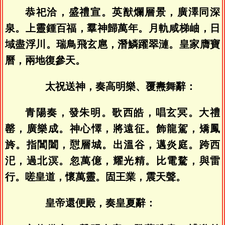
恭祀洽，盛禮宣。英猷爛層景，廣澤同深
泉。上靈鍾百福，羣神歸萬年。月軌咸梯岫，日
域盡浮川。瑞鳥飛玄扈，潛鱗躍翠漣。皇家膺寶
曆，兩地復參天。
太祝送神，奏高明樂、覆燾舞辭：
青陽奏，發朱明。歌西皓，唱玄冥。大禮
罄，廣樂成。神心懌，將遠征。飾龍駕，矯鳳
旍。指閶闔，憇層城。出溫谷，邁炎庭。跨西
汜，過北溟。忽萬億，耀光精。比電騖，與雷
行。嗟皇道，懷萬靈。固王業，震天聲。
皇帝還便殿，奏皇夏辭：