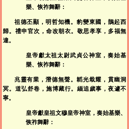
樂、恢祚舞辭：
祖德丕顯，明哲知機。豹變東國，鵲起西
歸。禮申官次，命改朝衣。敬思孝享，多福無
違。
皇帝獻太祖太尉武貞公神室，奏始基
樂、恢祚舞辭：
兆靈有業，潛德無聲。韜光戢耀，貫幽洞
冥。道弘舒卷，施博藏行。緬追歲事，夜遽不
寧。
皇帝獻皇祖文穆皇帝神室，奏始基樂、
恢祚舞辭：