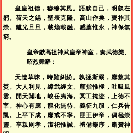
皇皇祖德，穆穆其風。語默自已，明叡在
躬。荷天之錫，聖表克隆。高山作矣，寶祚其
崇。離光旦旦，載煥載融。感薦惟永，神保無
窮。
皇帝獻高祖神武皇帝神室，奏武德樂、
昭烈舞辭：
天造草昧，時難糾紛。孰拯斯溺，靡救其
焚。大人利見，緯武經文。顧指惟極，吐吸風
雲。開天闢地，峻岳夷海。冥工掩迹，上德不
宰。神心有應，龍化無待。義征九服，仁兵告
凱。上平下成，靡或不寧。匪王伊帝，偶極崇
靈。享親則孝，潔祀惟誠。禮備樂序，肅贊神