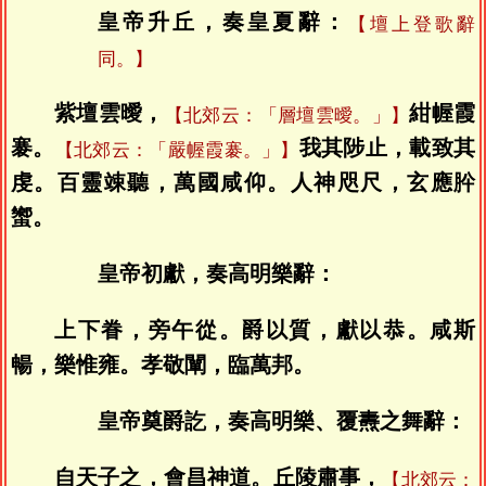
皇帝升丘，奏皇夏辭：
【壇上登歌辭
同。】
紫壇雲曖，
紺幄霞
【北郊云：「層壇雲曖。」】
褰。
我其陟止，載致其
【北郊云：「嚴幄霞褰。」】
虔。百靈竦聽，萬國咸仰。人神咫尺，玄應肸
蠁。
皇帝初獻，奏高明樂辭：
上下眷，旁午從。爵以質，獻以恭。咸斯
暢，樂惟雍。孝敬闡，臨萬邦。
皇帝奠爵訖，奏高明樂、覆燾之舞辭：
自天子之，會昌神道。丘陵肅事，
【北郊云：