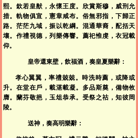
熙。欽若皇猷，永懷王度。欣賞斯穆，威刑允
措。軌物俱宣，憲章咸布。俗無邪指，下歸正
路。茫茫九域，振以乾綱。混通華裔，配括天
壤。作禮視德，列樂傳響。薦祀惟虔，衣冠載
仰。
皇帝還東壁，飲福酒，奏皇夏樂辭：
孝心翼翼，率禮兢兢。時洗時薦，或降或
升。在堂在戶，載湛載凝。多品斯奠，備物攸
膺。蘭芬敬挹，玉俎恭承。受祭之祜，知彼岡
陵。
送神，奏高明樂辭：