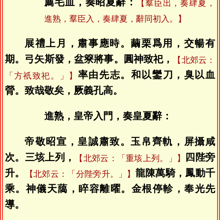
薦毛血，奏昭夏辭：
【羣臣出，奏肆夏，
進熟，羣臣入，奏肆夏，辭同初入。】
展禮上月，肅事應時。繭栗爲用，交暢有
期。弓矢斯發，盆簝將事。圓神致祀，
【北郊云：
率由先志。和以鑾刀，臭以血
「方祇致祀。」】
膋。致哉敬矣，厥義孔高。
進熟，皇帝入門，奏皇夏辭：
帝敬昭宣，皇誠肅致。玉帛齊軌，屏攝咸
次。三垓上列，
四陛旁
【北郊云：「重垓上列。」】
升。
龍陳萬騎，鳳動千
【北郊云：「分陛旁升。」】
乘。神儀天藹，睟容離曜。金根停軫，奉光先
導。