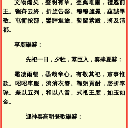
文物備矣，聲明有章。登薦唯肅，禮邈前
王。鬯齊云終，折旋告罄。穆穆旒冕，蘊誠畢
敬。屯衞按部，鑾蹕迴途。暫留紫殿，將及清
都。
享廟樂辭：
先祀一日，夕牲，羣臣入，奏肆夏辭：
霜凄雨暢，烝哉帝心。有敬其祀，肅事惟
歆。昭昭車服，濟濟衣簪。鞠躬貢酎，磬折奉
琛。差以五列，和以八音。式祗王度，如玉如
金。
迎神奏高明登歌樂辭：