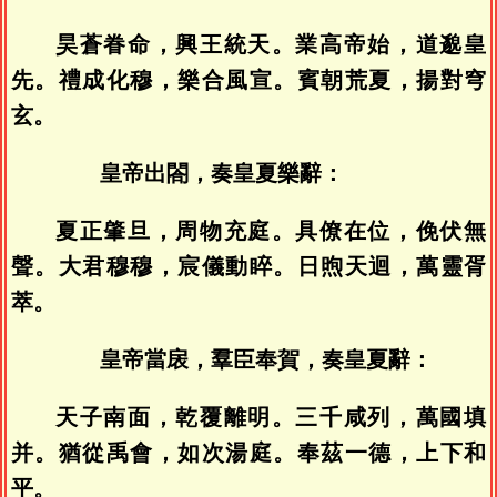
昊蒼眷命，興王統天。業高帝始，道邈皇
先。禮成化穆，樂合風宣。賓朝荒夏，揚對穹
玄。
皇帝出閤，奏皇夏樂辭：
夏正肇旦，周物充庭。具僚在位，俛伏無
聲。大君穆穆，宸儀動睟。日煦天迴，萬靈胥
萃。
皇帝當扆，羣臣奉賀，奏皇夏辭：
天子南面，乾覆離明。三千咸列，萬國填
并。猶從禹會，如次湯庭。奉茲一德，上下和
平。