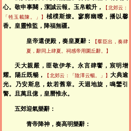
心。敬申事闋，潔誠云報。玉帛載升，
【北郊云：
棫樸斯燎。寥廓幽曖，播以馨
「牲玉載陳。」】
香。皇靈惟監，降福無疆。
皇帝還便殿，奏皇夏辭：
【羣臣出，奏肆
夏，辭同上肆夏。祠感帝用圜丘辭。】
天大親嚴，匪敬伊孝。永言肆饗，宸明增
耀。陽丘既暢，
大典逾
【北郊云：「陰澤云暢。」】
光。乃安斯息，欽若舊章。天迴地旋，鳴鑾引
警。且萬且億，皇曆惟永。
五郊迎氣樂辭：
青帝降神，奏高明樂辭：