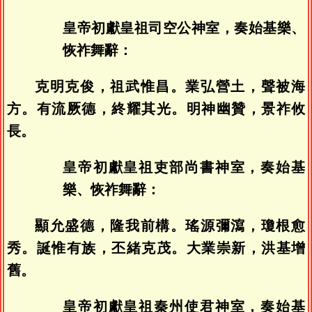
皇帝初獻皇祖司空公神室，奏始基樂、
恢祚舞辭：
克明克俊，祖武惟昌。業弘營土，聲被海
方。有流厥德，終耀其光。明神幽贊，景祚攸
長。
皇帝初獻皇祖吏部尚書神室，奏始基
樂、恢祚舞辭：
顯允盛德，隆我前構。瑤源彌瀉，瓊根愈
秀。誕惟有族，丕緒克茂。大業崇新，洪基增
舊。
皇帝初獻皇祖秦州使君神室，奏始基