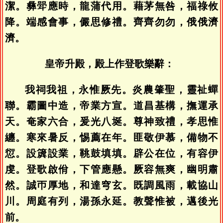
潔。彝斝應時，龍蒲代用。藉茅無咎，福祿攸
降。端感會事，儼思修禮。齊齊勿勿，俄俄濟
濟。
皇帝升殿，殿上作登歌樂辭：
我祠我祖，永惟厥先。炎農肇聖，靈祉蟬
聯。霸圖中造，帝業方宣。道昌基構，撫運承
天。奄家六合，爰光八埏。尊神致禮，孝思惟
纏。寒來暑反，惕薦在年。匪敬伊慕，備物不
愆。設簴設業，鞉鼓填填。辟公在位，有容伊
虔。登歌啟佾，下管應懸。厥容無爽，幽明肅
然。誠帀厚地，和達穹玄。既調風雨，載協山
川。周庭有列，湯孫永延。教聲惟被，邁後光
前。