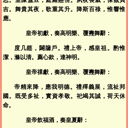
吉。舞貴其夜，歌重其升。降斯百祿，惟響惟
應。
皇帝初獻，奏高明樂、覆燾舞辭：
度几筵，闢牖戶。禮上帝，感皇祖。酌惟
潔，滌以清。薦心款，達神明。
皇帝祼獻，奏高明樂、覆燾舞辭：
帝精來降，應我明德。禮殫義展，流祉邦
國。既受多祉，實資孝敬。祀竭其誠，荷天休
命。
皇帝飲福酒，奏皇夏辭：