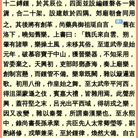
十二鎛鍾，於其辰位，四面並設編鍾磐各一簨
簴，合二十架。設建鼓於四隅。郊廟朝會同用
之。其後將有創革，尚藥典御祖珽自言，
舊在
洛下，曉知舊樂。上書曰：「魏氏來自雲、朔，
肇有諸華，樂操土風，未移其俗。至道武帝皇始
元年，破慕容寶于中山，獲晉樂器，不知采用，
皆委棄之。天興初，吏部郎鄧彥海，奏上廟樂，
創制宮懸，而鍾管不備。樂章既闕，雜以簸邏迴
歌。初用八佾，作皇始之舞。至太武帝平河西，
得沮渠蒙遜之伎，賓嘉大禮，皆雜用焉。此聲所
興，蓋苻堅之末，呂光出平西域，得胡戎之樂，
因又改變，雜以秦聲，所謂秦漢樂也。至永熙
中，錄尚書長孫承業，共臣先人太常卿瑩等，斟
酌繕修，戎華兼采，至於鍾律，煥然大備。自古