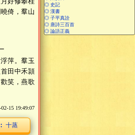
八月好修攀桂
◎ 史記
欄曉倚，羣山
◎ 漢書
◎ 子平真詮
◎ 唐詩三百首
◎ 論語正義
對浮萍。羣玉
秋首田中禾頴
前歡笑，燕歌
-02-15 19:49:07
：
十蒸