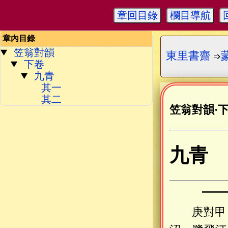
章回目錄
欄目導航
章內目錄
笠翁對韻
東里書齋
➩
下卷
九青
其一
其二
笠翁對韻
·
九青
庚對甲