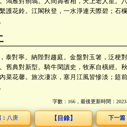
。鴻雁對鹡鴒。人間壽者相，天上老人星。
繫護花鈴。江閣秋登，一水淨連天際碧；石
。
二
，泰對寧。納陛對趨庭。金盤對玉箸，泛梗
。舊典對新型。騎牛閑讀史，牧豕自橫經。
內菜花馨。旅次凄凉，塞月江風皆慘淡；筵
。
字數：166，最後更新時間：
2023
篇：
八庚
【目錄】
下一篇