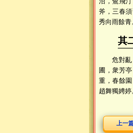
沼，鷺飛汀
斧，三春須
秀向雨餘青
其
危對亂
圃，衆芳亭
重，春餘園
趙舞獨娉婷
上一