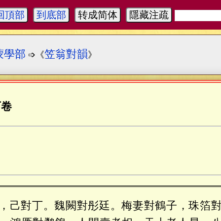
回頂部
到底部
转成简体
隱藏注疏
蒙學部
笠翁對韻
➩《
》
下卷
，己對丁。魏闕對彤廷。梅妻對鶴子，珠箔