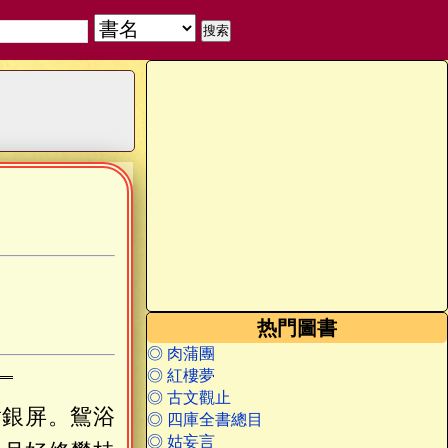
热門圖書
◎ 肉蒲團
◎ 紅樓夢
◎ 古文觀止
對銀屏。鴛浴
◎ 四庫全書總目
◎ 姑妄言