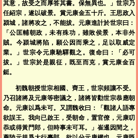
其意，故受之而厚答其書。保無異也。」世宗乃
任紹宗，遂以破景。賞元康金五十斤。王思政入
潁城，諸將攻之，不能拔。元康進計於世宗曰：
「公匡輔朝政，未有殊功，雖敗侯景，本非外
賊。今潁城將陷，願公因而乘之，足以取威定
業。」世宗令元康馳驛觀之。復命曰：「必可
拔。」世宗於是親征，既至而克，賞元康金百
鋌。
初魏朝授世宗相國、齊王，世宗頻讓不受。
乃召諸將及元康等密議之，諸將皆勸世宗恭應朝
命。元康以爲未可。又謂魏收曰：「觀諸人語專
欲誤王。我向已啟王，受朝命，置官僚，元康叨
忝或得黃門郎，但時事未可耳。」崔暹因間之，
薦陸元規爲大行臺郎，欲以分元康權也。元康既