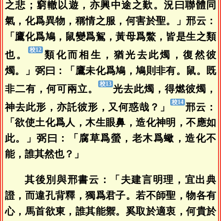
之悲；窮轍以遊，亦興中途之歎。況曰聯體同
氣，化爲異物，稱情之服，何害於聖。」邢云：
「鷹化爲鳩，鼠變爲鴽，黃母爲鱉，皆是生之類
也。
類化而相生，猶光去此燭，復然彼
燭。」弼曰：「鷹未化爲鳩，鳩則非有。鼠。既
非二有，何可兩立。
光去此燭，得燃彼燭，
神去此形，亦託彼形，又何惑哉？」
邢云：
「欲使土化爲人，木生眼鼻，造化神明，不應如
此。」弼曰：「腐草爲螢，老木爲蠍，造化不
能，誰其然也？」
其後別與邢書云：「夫建言明理，宜出典
證，而違孔背釋，獨爲君子。若不師聖，物各有
心，馬首欲東，誰其能禦。奚取於適衷，何貴於