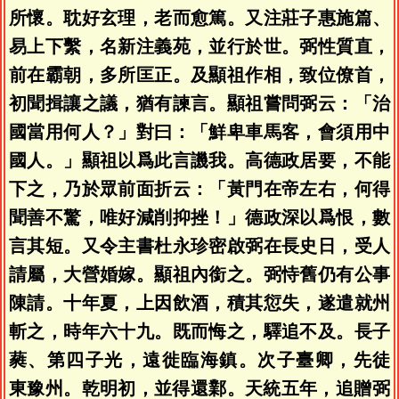
所懷。耽好玄理，老而愈篤。又注莊子惠施篇、
易上下繫，名新注義苑，並行於世。弼性質直，
前在霸朝，多所匡正。及顯祖作相，致位僚首，
初聞揖讓之議，猶有諫言。顯祖嘗問弼云：「治
國當用何人？」對曰：「鮮卑車馬客，會須用中
國人。」顯祖以爲此言譏我。高德政居要，不能
下之，乃於眾前面折云：「黃門在帝左右，何得
聞善不驚，唯好減削抑挫！」德政深以爲恨，數
言其短。又令主書杜永珍密啟弼在長史日，受人
請屬，大營婚嫁。顯祖內銜之。弼恃舊仍有公事
陳請。十年夏，上因飲酒，積其愆失，遂遣就州
斬之，時年六十九。既而悔之，驛追不及。長子
蕤、第四子光，遠徙臨海鎮。次子臺卿，先徒
東豫州
。乾明初，並得還鄴。天統五年，追贈弼