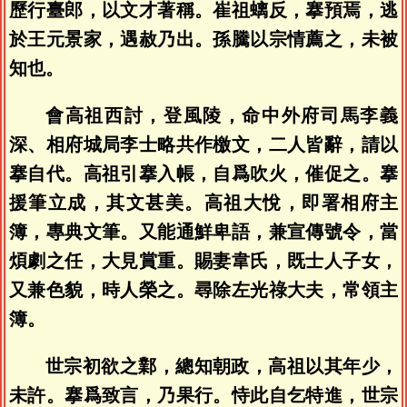
歷行臺郎，以文才著稱。崔祖螭反，搴預焉，逃
於王元景家，遇赦乃出。孫騰以宗情薦之，未被
知也。
會高祖西討，登風陵，命中外府司馬李義
深、相府城局李士略共作檄文，二人皆辭，請以
搴自代。高祖引搴入帳，自爲吹火，催促之。搴
援筆立成，其文甚美。高祖大悅，即署相府主
簿，專典文筆。又能通鮮卑語，兼宣傳號令，當
煩劇之任，大見賞重。賜妻韋氏，既士人子女，
又兼色貌，時人榮之。尋除左光祿大夫，常領主
簿。
世宗初欲之鄴，總知朝政，高祖以其年少，
未許。搴爲致言，乃果行。恃此自乞特進，世宗