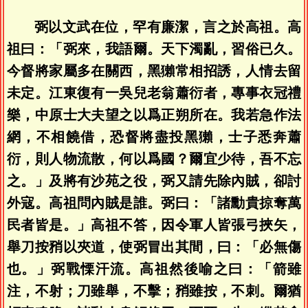
弼以文武在位，罕有廉潔，言之於高祖。高
祖曰：「弼來，我語爾。天下濁亂，習俗已久。
今督將家屬多在關西，黑獺常相招誘，人情去留
未定。江東復有一吳兒老翁蕭衍者，專事衣冠禮
樂，中原士大夫望之以爲正朔所在。我若急作法
網，不相饒借，恐督將盡投黑獺，士子悉奔蕭
衍，則人物流散，何以爲國？爾宜少待，吾不忘
之。」及將有沙苑之役，弼又請先除內賊，卻討
外寇。高祖問內賊是誰。弼曰：「諸勳貴掠奪萬
民者皆是。」高祖不答，因令軍人皆張弓挾矢，
舉刀按矟以夾道，使弼冒出其間，曰：「必無傷
也。」弼戰慄汗流。高祖然後喻之曰：「箭雖
注，不射；刀雖舉，不擊；矟雖按，不刺。爾猶