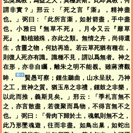
弘獎風教，爲益之大，莫極於斯。此即真教，何
謂非實？」邢云：「死之言『澌』，精神盡
也。」弼曰：「此所言澌，如射箭盡，手中盡
也。小雅曰『無草不死』，月令又云『靡草
死』，動植雖殊，亦此之類。無情之卉，尚得還
生，含靈之物，何妨再造。若云草死猶有種在，
則復人死亦有識。識種不見，謂以爲無者。神之
在形，亦非自矚，離朱之明不能覩。雖蔣濟觀
眸，
賢愚可察；鍾生聽曲，山水呈狀。乃神
之工，豈神之質。猶玉帛之非禮，鍾鼓之非樂，
以此而推，義斯見矣。」邢云：「季札言無不
之，亦言散盡，若復聚而爲物，不得言無不之
也。」弼曰：「骨肉下歸於土，魂氣則無不之，
此乃形墜魂遊，往而非盡。如鳥出巢，如蛇出