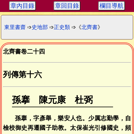
章內目錄
章回目錄
欄目導航
東里書齋
➩
史地部
➩
正史類
➩《
北齊書
》
北齊書卷二十四
列傳第十六
孫搴 陳元康 杜弼
孫搴，字彥舉，樂安人也。少厲志勤學，自
檢校御史再遷國子助教。太保崔光引修國史，頻