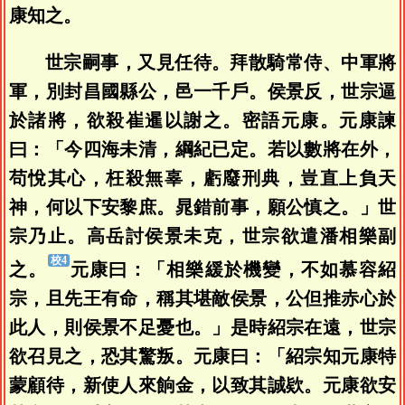
康知之。
世宗嗣事，又見任待。拜散騎常侍、中軍將
軍，別封昌國縣公，邑一千戶。侯景反，世宗逼
於諸將，欲殺崔暹以謝之。密語元康。元康諫
曰：「今四海未清，綱紀已定。若以數將在外，
苟悅其心，枉殺無辜，虧廢刑典，豈直上負天
神，何以下安黎庶。晁錯前事，願公慎之。」世
宗乃止。高岳討侯景未克，世宗欲遣潘相樂副
之。
元康曰：「相樂緩於機變，不如慕容紹
宗，且先王有命，稱其堪敵侯景，公但推赤心於
此人，則侯景不足憂也。」是時紹宗在遠，世宗
欲召見之，恐其驚叛。元康曰：「紹宗知元康特
蒙顧待，新使人來餉金，以致其誠欵。元康欲安