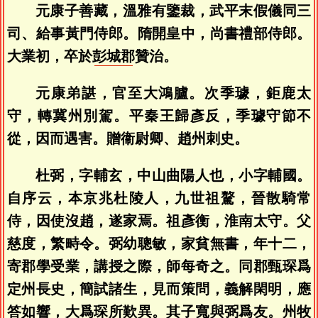
元康子善藏，溫雅有鑒裁，武平末假儀同三
司、給事黃門侍郎。隋開皇中，尚書禮部侍郎。
大業初，卒於
彭城郡
贊治。
元康弟諶，官至大鴻臚。次季璩，鉅鹿太
守，轉冀州別駕。平秦王歸彥反，季璩守節不
從，因而遇害。贈衞尉卿、趙州刺史。
杜弼，字輔玄，中山曲陽人也，小字輔國。
自序云，本京兆杜陵人，九世祖驁，晉散騎常
侍，因使沒趙，遂家焉。祖彥衡，淮南太守。父
慈度，繁畤令。弼幼聰敏，家貧無書，年十二，
寄郡學受業，講授之際，師每奇之。同郡甄琛爲
定州長史，簡試諸生，見而策問，義解閑明，應
答如響，大爲琛所歎異。其子寬與弼爲友。州牧