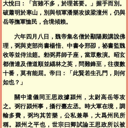
大悅曰：「言雖不多，於理甚要。」握手而別。
破蕭明於寒山，別與領軍潘樂攻拔梁潼州，仍與
岳等撫軍恤民，合境傾賴。
六年四月八日，魏帝集名僧於顯陽殿講說佛
理，弼與吏部尚書楊愔、中書令邢卲，祕書監魏
收等並侍法筵。勑弼昇師子座，當眾敷演。昭玄
都僧達及僧道順並緇林之英，問難鋒至，往復數
十番，莫有能屈。帝曰：「此賢若生孔門，則何
如也？」
關中遣儀同王思政據潁州，太尉高岳等攻
之。弼行潁州事，攝行臺左丞。時大軍在境，調
輸多費，弼均其苦樂，公私兼舉，大爲州民所
稱。潁州之平也，世宗曰卿試論王思政所以被