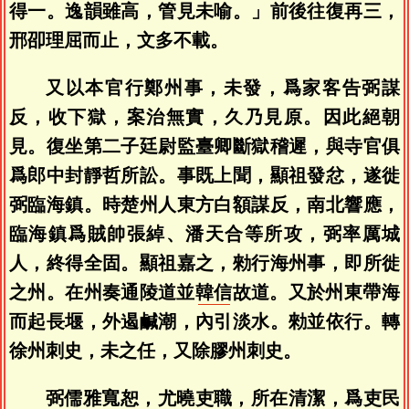
得一。逸韻雖高，管見未喻。」前後往復再三，
邢卲理屈而止，文多不載。
又以本官行鄭州事，未發，爲家客告弼謀
反，收下獄，案治無實，久乃見原。因此絕朝
見。復坐第二子廷尉監臺卿斷獄稽遲，與寺官俱
爲郎中封靜哲所訟。事既上聞，顯祖發忿，遂徙
弼臨海鎮。時楚州人東方白額謀反，南北響應，
臨海鎮爲賊帥張綽、潘天合等所攻，弼率厲城
人，終得全固。顯祖嘉之，勑行海州事，即所徙
之州。在州奏通陵道並
韓信
故道。又於州東帶海
而起長堰，外遏鹹潮，內引淡水。勑並依行。轉
徐州刺史，未之任，又除膠州刺史。
弼儒雅寬恕，尤曉吏職，所在清潔，爲吏民