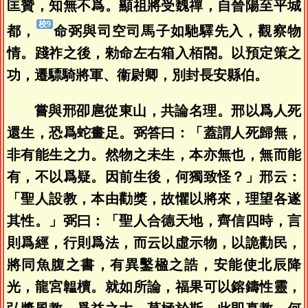
匡贊，知無不爲。顯祖將受魏禪，自晉陽至平城
都，
命弼與司空司馬子如馳驛先入，觀察物
情。踐祚之後，勑命左右箱入栢閤。以預定策之
功，遷驃騎將軍、衞尉卿，別封長安縣伯。
嘗與邢卲扈從東山，共論名理。邢以爲人死
還生，恐爲蛇畫足。弼答曰：「蓋謂人死歸無，
非有能生之力。然物之未生，本亦無也，無而能
有，不以爲疑。因前生後，何獨致怪？」邢云：
「聖人設教，本由勸獎，故懼以將來，理望各遂
其性。」弼曰：「聖人合德天地，齊信四時，言
則爲經，行則爲法，而云以虛示物，以詭勸民，
將同魚腹之書，有異鑿楹之誥，安能使北辰降
光，龍宮韞櫝。就如所論，福果可以鎔鑄性靈，