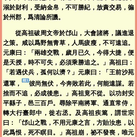
溺於財利，受納金帛，不可勝紀，放責交易，徧
於州郡，爲清論所譏。
從高祖破周文帝於邙山，大會諸將，議進退
之策。咸以爲野無青草，人馬疲瘦，不可遠追。
元康曰：「兩雄交戰，歲月已久，今得大捷，便
是天授，時不可失，必須乘勝追之。」高祖曰：
「若遇伏兵，孤何以濟？」元康曰：「王前沙苑
還軍，
彼尚無伏，今奔敗若此，何能遠謀。若
捨而不追，必成後患。」高祖竟不從。以功封安
平縣子，邑三百戶。尋除平南將軍、通直常侍，
轉大行臺郎中，徙右丞。及高祖疾篤，謂世宗
曰：「邙山之戰，不用元康之言，方貽汝患，以
此爲恨，死不瞑目。」高祖崩，祕不發喪，唯元