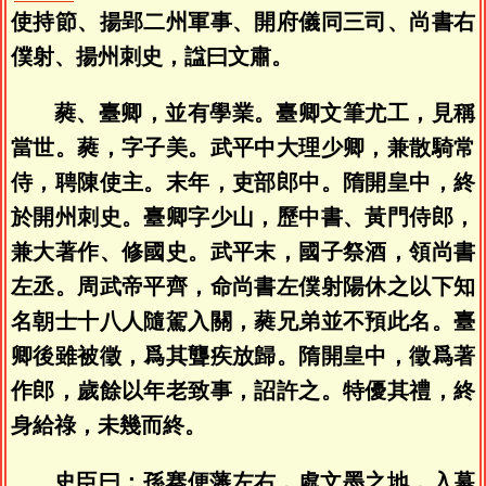
使持節、揚郢二州軍事、開府儀同三司、尚書右
僕射、揚州刺史，諡曰文肅。
蕤、臺卿，並有學業。臺卿文筆尤工，見稱
當世。蕤，字子美。武平中大理少卿，兼散騎常
侍，聘陳使主。末年，吏部郎中。隋開皇中，終
於開州刺史。臺卿字少山，歷中書、黃門侍郎，
兼大著作、修國史。武平末，國子祭酒，領尚書
左丞。周武帝平齊，命尚書左僕射陽休之以下知
名朝士十八人隨駕入關，蕤兄弟並不預此名。臺
卿後雖被徵，爲其聾疾放歸。隋開皇中，徵爲著
作郎，歲餘以年老致事，詔許之。特優其禮，終
身給祿，未幾而終。
史臣曰：孫搴便藩左右，處文墨之地，入幕