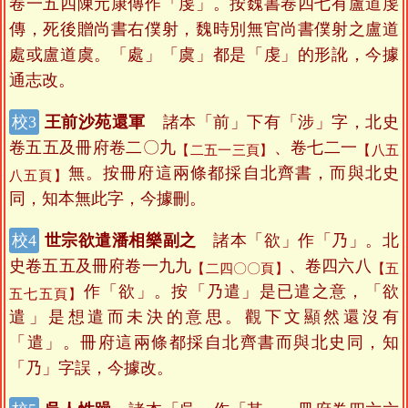
卷一五四陳元康傳作「虔」。按魏書卷四七有盧道虔
傳，死後贈尚書右僕射，魏時別無官尚書僕射之盧道
處或盧道虞。「處」「虞」都是「虔」的形訛，今據
通志改。
王前沙苑還軍
諸本「前」下有「涉」字，北史
卷五五及冊府卷二〇九
、卷七二一
【二五一三頁】
【八五
無。按冊府這兩條都採自北齊書，而與北史
八五頁】
同，知本無此字，今據刪。
世宗欲遣潘相樂副之
諸本「欲」作「乃」。北
史卷五五及冊府卷一九九
、卷四六八
【二四〇〇頁】
【五
作「欲」。按「乃遣」是已遣之意，「欲
五七五頁】
遣」是想遣而未決的意思。觀下文顯然還沒有
「遣」。冊府這兩條都採自北齊書而與北史同，知
「乃」字誤，今據改。