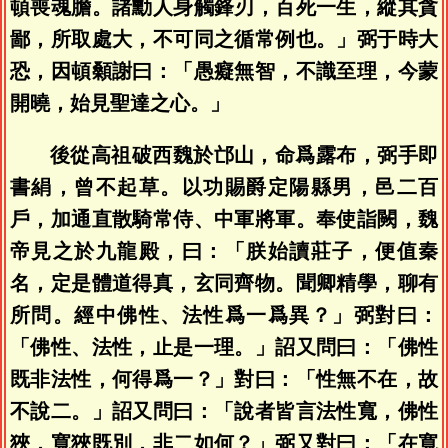
頓喪魂膽。諸勳人身觸鋒刃，百死一生，縱其貪
鄙，所取處大，不可同之循常例也。」弼于時大
恐，因頓顙謝曰：「愚癡無智，不識至理，今蒙
開曉，始見聖達之心。」
後從高祖破西魏於邙山，命爲露布，弼手即
書絹，曾不起草。以功賜爵定陽縣男，邑二百
戶，加通直散騎常侍、中軍將軍。奉使詣闕，魏
帝見之於九龍殿，曰：「朕始讀莊子，便值秦
名，定是體道得真，玄同齊物。聞卿精學，聊有
所問。經中佛性、法性爲一爲異？」弼對曰：
「佛性、法性，止是一理。」詔又問曰：「佛性
既非法性，何得爲一？」對曰：「性無不在，故
不說二。」詔又問曰：「說者皆言法性寬，佛性
狹，寬狹既別，非二如何？」弼又對曰：「在寬