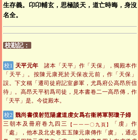
生存義。卬卬輔玄，思極談天，道亡時晦，身沒
名全。
校勘記：
天平元年
諸本「天平」作「天保」，獨殿本作
「天平」。按陳元康死於天保改元前，作「天保」
誤。下文稱「遷司徒府記室參軍，尤爲府公高昂所信
待」。高昂天平初爲司徒，見本書卷二一高昂傳，作
「天平」是。今從殿本。
魏尚書僕射范陽盧道虔女爲右衞將軍郭瓊子婦
三朝本及冊府卷九四三
「虔」作
【一一一〇九頁】
「處」，他本及北史卷五五陳元康傳作「虞」，通志