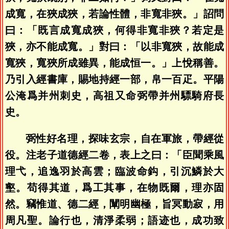
成寬，在狹成狹，若論性體，非寬非狹。」詔問
曰：「既言成寬成狹，何得非寬非狹？若定是
狹，亦不能成寬。」對曰：「以非寬狹，故能成
寬狹，寬狹所成雖異，能成恒一。」上悅稱善。
乃引入經書庫，賜地持經一部，帛一百疋。平陽
公淹爲并州刺史，高祖又命弼帶并州驃騎府長
史。
弼性好名理，探味玄宗，自在軍旅，帶經從
役。注老子道德經二卷，表上之曰：「臣聞乘風
理弋，追逸羽於高雲；臨波命鈎，引沉鱗於大
壑。苟得其道，爲工其事，在物既爾，理亦固
然。竊惟道、德二經，闡明幽極，旨冥動寂，用
周凡聖。論行也，清淨柔弱；語迹也，成功致