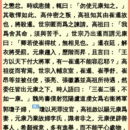
之懲忿。時或恚撻，輒曰：「勿使元康知之。」
其敬憚如此。高仲密之叛，高祖知其由崔暹故
也，將殺暹。世宗匿而爲之諫請。高祖曰：「我
爲舍其命，須與苦手。」世宗乃出暹而謂元康
曰：「卿若使崔得杖，無相見也。」暹在廷，解
衣將受罰。元康趨入，歷階而昇，且言曰：「王
方以天下付大將軍，有一崔暹不能容忍耶？」高
祖從而宥焉。世宗入輔京室，崔暹、崔季舒、崔
昂等並被任使，張亮、張徽纂並高祖所待遇，然
委任皆出元康之下。時人語曰：「三崔二張，不
如一康。」魏尚書僕射范陽盧道虔女爲右衞將軍
郭瓊子婦，
瓊以死罪沒官，高祖啟以賜元康爲
妻，元康乃棄故婦李氏，識者非之。元康便辟善
事人，希顏候意，多有進舉，而不能平心處物，