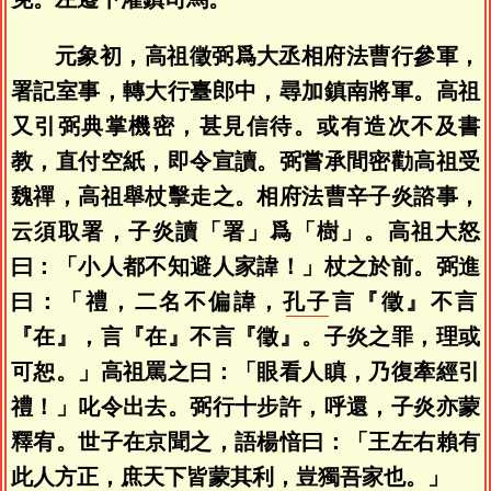
元象初，高祖徵弼爲大丞相府法曹行參軍，
署記室事，轉大行臺郎中，尋加鎮南將軍。高祖
又引弼典掌機密，甚見信待。或有造次不及書
教，直付空紙，即令宣讀。弼嘗承間密勸高祖受
魏禪，高祖舉杖擊走之。相府法曹辛子炎諮事，
云須取署，子炎讀「署」爲「樹」。高祖大怒
曰：「小人都不知避人家諱！」杖之於前。弼進
曰：「禮，二名不偏諱，
孔子
言『徵』不言
『在』，言『在』不言『徵』。子炎之罪，理或
可恕。」高祖罵之曰：「眼看人瞋，乃復牽經引
禮！」叱令出去。弼行十步許，呼還，子炎亦蒙
釋宥。世子在京聞之，語楊愔曰：「王左右賴有
此人方正，庶天下皆蒙其利，豈獨吾家也。」