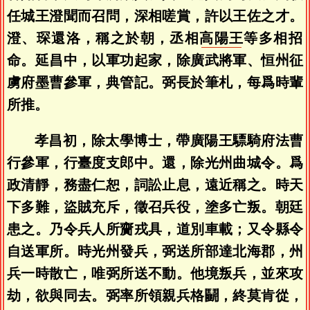
任城王澄聞而召問，深相嗟賞，許以王佐之才。
澄、琛還洛，稱之於朝，丞相
高陽王
等多相招
命。延昌中，以軍功起家，除廣武將軍、恒州征
虜府墨曹參軍，典管記。弼長於筆札，每爲時輩
所推。
孝昌初，除太學博士，帶廣陽王驃騎府法曹
行參軍，行臺度支郎中。還，除光州曲城令。爲
政清靜，務盡仁恕，詞訟止息，遠近稱之。時天
下多難，盜賊充斥，徵召兵役，塗多亡叛。朝廷
患之。乃令兵人所齎戎具，道別車載；又令縣令
自送軍所。時光州發兵，弼送所部達北海郡，州
兵一時散亡，唯弼所送不動。他境叛兵，並來攻
劫，欲與同去。弼率所領親兵格鬭，終莫肯從，