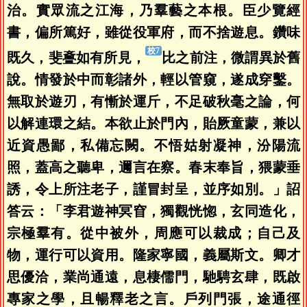
治。實眾流之江海，乃羣藝之本根。臣少覽經
書，偏所篤好，雖從役軍府，而不捨遊息。鑽味
既久，斐斖如有所見，
比之前注，微謂異於舊
說。情發於中而彰諸外，輕以管窺，遂成穿鑿。
無取於遊刃，有慚於運斤，不足破秋毫之論，何
以解連環之結。本欲止於門內，貽厥童蒙，兼以
近資愚鄙，私備忘闕。不悟姑射凝神，汾陽流
照，蓋高之聽卑，邇言在察。春末奉旨，猥蒙垂
誘，令上所注老子，謹冒封呈，並序如別。」詔
答云：「李君遊神冥窅，獨觀恍惚，玄同造化，
宗極羣有。從中被外，周應可以裁成；自己及
物，運行可以資用。隆家寧國，義屬斯文。卿才
思優洽，業尚通遠，息棲儒門，馳騁玄肆，既啟
專家之學，且暢釋老之言。戶列門張，途通徑