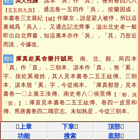
吳人性躁
諸本「吳」作「其」。冊府卷四六六
、通志卷一五四作「吳」。按蘭固成，
【五五四九頁】
本書卷三文襄紀
作蘭京，說是梁人被俘，所以這
【補】
裏稱爲「吳人」。又通志記北齊事，溢出北史者一般
即出自北齊書，知這裏本亦作「吳」，「其」乃形近
而訛，今據改。
庫真紇奚舍樂扞賊死
南、北、殿、局四本
「真」作「直」，三朝本、汲本作「真」，無「奚」
字。按紇奚複姓，其人見本書卷二五王紘傳。三朝
本、汲本脫「奚」字，今從南本。「庫真都督」見本
書卷一〇上黨王渙傳、南史卷八〇侯景傳
【「都」訛
；庫直見本書卷二五王紘傳、卷四一皮景和
「部」】
傳、舊唐書卷四二職官志。未知孰是，今從三朝本。
鑽味既久斐斖如有所見
諸本「斐斖」作「斐文
上章
下章
頂部
舋」三字，冊府卷八二二
作「亹亹」，
功能
搜索
底部
【九七六六頁】