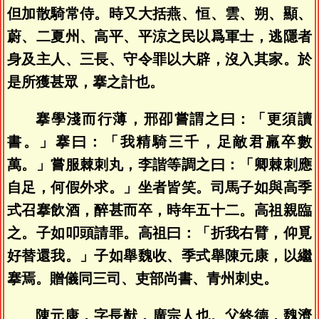
但加散騎常侍。時又大括燕、恒、雲、朔、顯、
蔚、二夏州、高平、平涼之民以爲軍士，逃隱者
身及主人、三長、守令罪以大辟，沒入其家。於
是所獲甚眾，搴之計也。
搴學淺而行薄，邢卲嘗謂之曰：「更須讀
書。」搴曰：「我精騎三千，足敵君羸卒數
萬。」嘗服棘刺丸，李諧等調之曰：「卿棘刺應
自足，何假外求。」坐者皆笑。司馬子如與高季
式召搴飲酒，醉甚而卒，時年五十二。高祖親臨
之。子如叩頭請罪。高祖曰：「折我右臂，仰覓
好替還我。」子如舉魏收、季式舉陳元康，以繼
搴焉。贈儀同三司、吏部尚書、青州刺史。
陳元康，字長猷，廣宗人也。父終德，魏濟