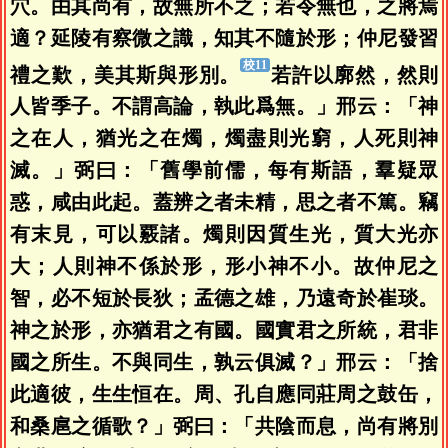
穴。由其尚有，故無所不之；若令無也，之將焉
適？延陵有察微之識，知其不隨於形；仲尼發習
禮之歎，美其斯與形別。
若許以廓然，然則
人皆季子。不謂高論，執此爲無。」邢云：「神
之在人，猶光之在燭，燭盡則光窮，人死則神
滅。」弼曰：「舊學前儒，每有斯語，羣疑眾
惑，咸由此起。蓋辨之者未精，思之者不篤。竊
有末見，可以覈諸。燭則因質生光，質大光亦
大；人則神不係於形，形小神不小。故仲尼之
智，必不短於長狄；孟德之雄，乃遠奇於崔琰。
神之於形，亦猶君之有國。國實君之所統，君非
國之所生。不與同生，孰云俱滅？」邢云：「捨
此適彼，生生恒在。周、孔自應同莊周之鼓缶，
和桑扈之循歌？」弼曰：「共陰而息，尚有將別