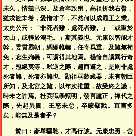
未久，情義已深。及倉卒致殞，高祖折我右臂，
雖戎旌未卷，愛惜才子，不然何以成霸王之業。
太史公
云：「非死者難，處死者難。」「或重於
太山，或輕於鴻毛。」斯其義也。元康以智能才
幹，委質霸朝，綢繆帷幄，任寄爲重。及難無苟
免，忘生殉義，可謂得其地焉。楊愔自謂異行奇
才，冠絕夷等，弒逆之際，趨而避之，是則非處
死者難，死者亦難也。顯祖弱齡藏器，未有朝臣
所知，及北宮之難，以年次推重，故受終之議，
時未之許焉。杜弼識學甄明，發言讜正，禪代之
際，先起異圖。王怒未怠，卒蒙顯戮。直言多
矣，能無及是者乎？
贊曰：彥舉驅馳，才高行詖。元康忠勇，舍