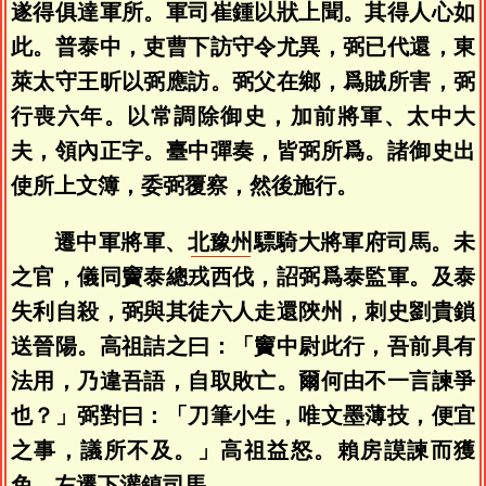
遂得俱達軍所。軍司崔鍾以狀上聞。其得人心如
此。普泰中，吏曹下訪守令尤異，弼已代還，東
萊太守王昕以弼應訪。弼父在鄉，爲賊所害，弼
行喪六年。以常調除御史，加前將軍、太中大
夫，領內正字。臺中彈奏，皆弼所爲。諸御史出
使所上文簿，委弼覆察，然後施行。
遷中軍將軍、
北豫州
驃騎大將軍府司馬。未
之官，儀同竇泰總戎西伐，詔弼爲泰監軍。及泰
失利自殺，弼與其徒六人走還陝州，刺史劉貴鎖
送晉陽。高祖詰之曰：「竇中尉此行，吾前具有
法用，乃違吾語，自取敗亡。爾何由不一言諫爭
也？」弼對曰：「刀筆小生，唯文墨薄技，便宜
之事，議所不及。」高祖益怒。賴房謨諫而獲
免。左遷下灌鎮司馬。