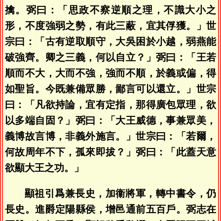
擒。弼曰：「思政不察逆順之理，不識大小之
形，不度強弱之勢，有此三蔽，宜其俘獲。」世
宗曰：「古有逆取順守，大吳困於小越，弱燕能
破強齊。卿之三義，何以自立？」弼曰：「王若
順而不大，大而不強，強而不順，於義或偏，得
如聖旨。今既兼備眾勝，鄙言可以還立。」世宗
曰：「凡欲持論，宜有定指，那得廣包眾理，欲
以多端自固？」弼曰：「大王威德，事兼眾美，
義博故言博，非義外施言。」世宗曰：「若爾，
何故周年不下，孤來即拔？」弼曰：「此蓋天意
欲顯大王之功。」
顯祖引爲兼長史，加衞將軍，轉中書令，仍
長史。進爵定陽縣侯，增邑通前五百戶。弼志在