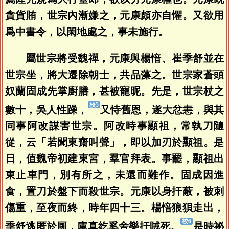
貪貨賄，世宗內漸嫌之，元康頗亦自懼。又欲用
爲中書令，以閑地處之，事未施行。
屬世宗將受魏禪，元康與楊愔、崔季舒並在
世宗坐，將大遷除朝士，共品藻之。世宗家蒼頭
奴蘭固成先掌廚膳，甚被寵昵。先是，世宗杖之
數十，吳人性躁，
又恃舊恩，遂大忿恚，與其
同事阿改謀害世宗。阿改時事顯祖，常執刀隨
從，云「若聞東齋叫聲」，即以加刃於顯祖。是
日，值魏帝初建東宮，羣官拜表。事罷，顯祖出
東止車門，別有所之，未還而難作。固成因進
食，置刀於盤下而殺世宗。元康以身扞蔽，被刺
傷重，至夜而終，時年四十三。楊愔狼狽走出，
季舒逃匿於厠，庫真紇奚舍樂扞賊死。
是時祕