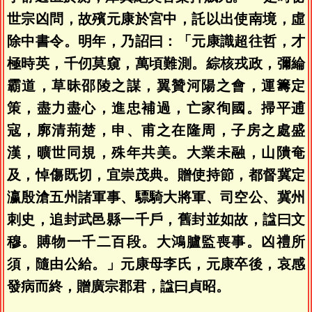
世宗凶問，故殯元康於宮中，託以出使南境，虛
除中書令。明年，乃詔曰：「元康識超往哲，才
極時英，千仞莫窺，萬頃難測。綜核戎政，彌綸
霸道，草昧邵陵之謀，翼贊河陽之會，運籌定
策，盡力盡心，進忠補過，亡家徇國。掃平逋
寇，廓清荊楚，申、甫之在隆周，子房之處盛
漢，曠世同規，殊年共美。大業未融，山隤奄
及，悼傷既切，宜崇茂典。贈使持節，都督冀定
瀛殷滄五州諸軍事、驃騎大將軍、司空公、冀州
刺史，追封武邑縣一千戶，舊封並如故，諡曰文
穆。賻物一千二百段。大鴻臚監喪事。凶禮所
須，隨由公給。」元康母李氏，元康卒後，哀感
發病而終，贈廣宗郡君，諡曰貞昭。