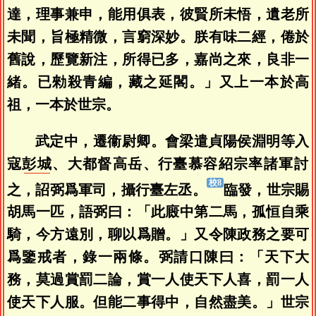
達，理事兼申，能用俱表，彼賢所未悟，遺老所
未聞，旨極精微，言窮深妙。朕有味二經，倦於
舊說，歷覽新注，所得已多，嘉尚之來，良非一
緒。已勑殺青編，藏之延閣。」又上一本於高
祖，一本於世宗。
武定中，遷衞尉卿。會梁遣貞陽侯淵明等入
寇
彭城
、大都督高岳、行臺慕容紹宗率諸軍討
之，詔弼爲軍司，攝行臺左丞。
臨發，世宗賜
胡馬一匹，語弼曰：「此廄中第二馬，孤恒自乘
騎，今方遠別，聊以爲贈。」又令陳政務之要可
爲鑒戒者，錄一兩條。弼請口陳曰：「天下大
務，莫過賞罰二論，賞一人使天下人喜，罰一人
使天下人服。但能二事得中，自然盡美。」世宗