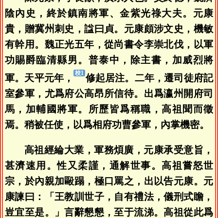
陰內史，終於鎮南將軍、金紫光祿大夫。元康
貴，贈冀州刺史，諡曰貞。元康頗涉文史，機敏
有幹用。魏正光五年，從尚書令李崇北伐，以軍
功賜爵臨清縣男。普泰中，除主書，加威烈將
軍。天平元年，
修起居注。二年，遷司徒府記
室參軍，尤爲府公高昂所信待。出爲瀛州開府司
馬，加輔國將軍。所歷皆爲稱職，高祖聞而徵
焉。稍被任使，以爲相府功曹參軍，內掌機密。
高祖經綸大業，軍務煩廣，元康承受意旨，
甚濟速用。性又柔謹，通解世事。高祖嘗怒世
宗，於內親加毆蹋，極口罵之，出以告元康。元
康諫曰：「王教訓世子，自有禮法，儀刑式瞻，
豈宜至是。」言辭懇懇，至于流涕。高祖從此爲