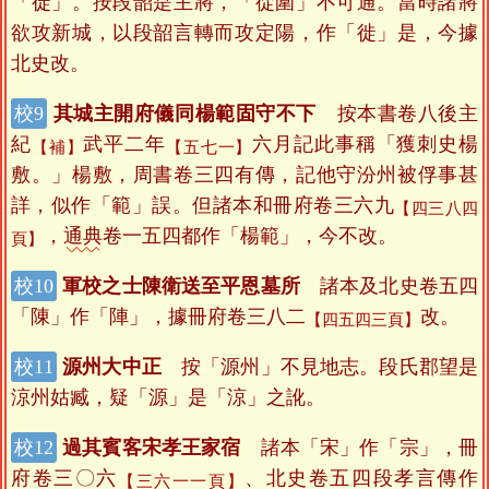
「徙」。按段韶是主將，「從圍」不可通。當時諸將
欲攻新城，以段韶言轉而攻定陽，作「徙」是，今據
北史改。
其城主開府儀同楊範固守不下
按本書卷八後主
紀
武平二年
六月記此事稱「獲刺史楊
【補】
【五七一】
敷。」楊敷，周書卷三四有傳，記他守汾州被俘事甚
詳，似作「範」誤。但諸本和冊府卷三六九
【四三八四
，
通典
卷一五四都作「楊範」，今不改。
頁】
軍校之士陳衛送至平恩墓所
諸本及北史卷五四
「陳」作「陣」，據冊府卷三八二
改。
【四五四三頁】
源州大中正
按「源州」不見地志。段氏郡望是
涼州姑臧，疑「源」是「涼」之訛。
過其賓客宋孝王家宿
諸本「宋」作「宗」，冊
府卷三〇六
、北史卷五四段孝言傳作
【三六一一頁】