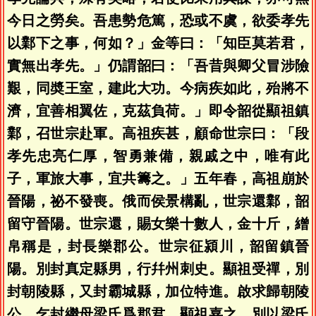
今日之勞矣。吾患勢危篤，恐或不虞，欲委孝先
以鄴下之事，何如？」金等曰：「知臣莫若君，
實無出孝先。」仍謂韶曰：「吾昔與卿父冒涉險
艱，同奬王室，建此大功。今病疾如此，殆將不
濟，宜善相翼佐，克茲負荷。」即令韶從顯祖鎮
鄴，召世宗赴軍。高祖疾甚，顧命世宗曰：「段
孝先忠亮仁厚，智勇兼備，親戚之中，唯有此
子，軍旅大事，宜共籌之。」五年春，高祖崩於
晉陽，祕不發喪。俄而侯景構亂，世宗還鄴，韶
留守晉陽。世宗還，賜女樂十數人，金十斤，繒
帛稱是，封長樂郡公。世宗征潁川，韶留鎮晉
陽。別封真定縣男，行幷州刺史。顯祖受禪，別
封朝陵縣，又封霸城縣，加位特進。啟求歸朝陵
公，乞封繼母梁氏爲郡君。顯祖嘉之，別以梁氏