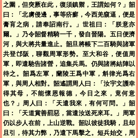
之圍，但突厥在此，復須鎮禦，王謂如何？」韶
曰：「北虜侵邊，事等疥癬，今西羌窺逼，便是
膏肓之病，請奉詔南行。」世祖曰：「朕意亦
爾。」乃令韶督精騎一千，發自晉陽。五日便濟
河，與大將共量進止。韶旦將帳下二百騎與諸軍
共登邙阪，聊觀周軍形勢。至大和谷，便值周
軍，即遣馳告諸營，追集兵馬。仍與諸將結陣以
待之。韶爲左軍，蘭陵王爲中軍，斛律光爲右
軍，與周人相對。韶遙謂周人曰：「汝宇文護幸
得其母，不能懷恩報德，今日之來，竟何意
也？」周人曰：「天遣我來，有何可問。」韶
曰：「天道賞善罰惡，當遣汝送死來耳。」周軍
仍以步人在前，上山逆戰。韶以彼徒我騎，且却
且引，待其力弊，乃遣下馬擊之。短兵始交，周