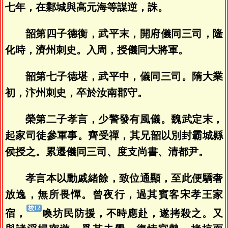
七年，在鄴城與高元海等謀逆，誅。
韶第四子德衡，武平末，開府儀同三司，隆
化時，濟州刺史。入周，授儀同大將軍。
韶第七子德堪，武平中，儀同三司。隋大業
初，汴州刺史，卒於汝南郡守。
榮第二子孝言，少警發有風儀。魏武定末，
起家司徒參軍事。齊受禪，其兄韶以別封霸城縣
侯授之。累遷儀同三司、度支尚書、清都尹。
孝言本以勳戚緒餘，致位通顯，至此便驕奢
放逸，無所畏憚。曾夜行，過其賓客宋孝王家
宿，
喚坊民防援，不時應赴，遂拷殺之。又