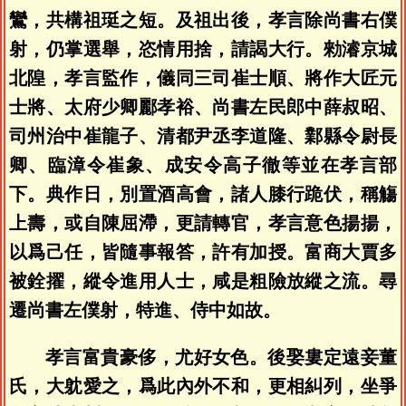
鸞，共構祖珽之短。及祖出後，孝言除尚書右僕
射，仍掌選舉，恣情用捨，請謁大行。勑濬京城
北隍，孝言監作，儀同三司崔士順、將作大匠元
士將、太府少卿酈孝裕、尚書左民郎中薛叔昭、
司州治中崔龍子、清都尹丞李道隆、鄴縣令尉長
卿、臨漳令崔象、成安令高子徹等並在孝言部
下。典作日，別置酒高會，諸人膝行跪伏，稱觴
上壽，或自陳屈滯，更請轉官，孝言意色揚揚，
以爲己任，皆隨事報答，許有加授。富商大賈多
被銓擢，縱令進用人士，咸是粗險放縱之流。尋
遷尚書左僕射，特進、侍中如故。
孝言富貴豪侈，尤好女色。後娶婁定遠妾董
氏，大躭愛之，爲此內外不和，更相糾列，坐爭