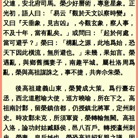
父連，安北府司馬。榮少好曆術，專意星象。正
光初，語人曰：「易云『觀於天文以察時變』，
又曰『天垂象，見吉凶』，今觀玄象，察人事，
不及十年，當有亂矣。」或問曰：「起於何處，
當可避乎？」榮曰：「構亂之源，此地爲始，恐
天下因此橫流，無所避也。」未幾，果如言。榮
遇亂，與鄉舊攜妻子，南趣平城。屬杜洛周爲
亂，榮與高祖謀誅之，事不捷，共奔尒朱榮。
後高祖建義山東，榮贊成大策。爲行臺右
丞，西北道慰喻大使，巡方曉喻，所在下之。高
祖南討鄴，留榮鎮信都，仍授鎮北將軍，定州刺
史。時攻鄴未克，所須軍資，榮轉輸無闕。高祖
入洛，論功封姑臧縣侯，邑八百戶。轉授瀛州刺
史。榮妻，皇后姊也，榮恐高祖招私親之議，固