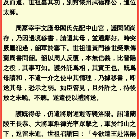
及而還。世祖嘉其功，別封懷州武德郡公，進位
太師。
周冢宰宇文護母閻氏先配中山宮，護聞閻尚
存，乃因邊境移書，請還其母，並通鄰好。時突
厥屢犯邊，韶軍於塞下。世祖遣黃門徐世榮乘傳
齎周書問韶。韶以周人反覆，本無信義，比晉陽
之役，其事可知。護外託爲相，其實王也。既爲
母請和，不遣一介之使申其情理，乃據移書，即
送其母，恐示之弱。如臣管見，且外許之，待後
放之未晚。不聽。遂遣使以禮將送。
護既得母，仍遣將尉遲迥等襲洛陽。詔遣蘭
陵王長恭、大將軍斛律光率眾擊之，軍於邙山之
下，逗留未進。世祖召謂曰：「今欲遣王赴洛陽