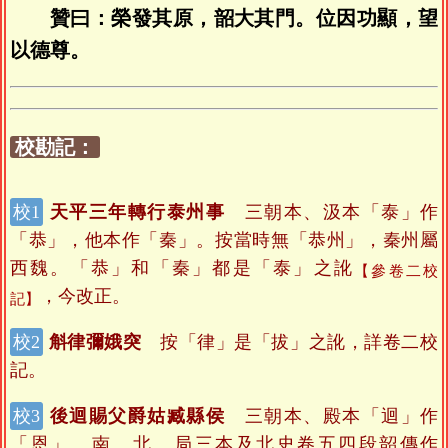
贊曰：榮發其原，韶大其門。位因功顯，望
以德尊。
校勘記：
天平三年轉行泰州事
三朝本、汲本「泰」作
「恭」，他本作「秦」。按當時無「恭州」，秦州屬
西魏。「恭」和「秦」都是「泰」之訛
【參卷二校
，今改正。
記】
斛律彌娥突
按「律」是「拔」之訛，詳卷二校
記。
後迴賜父爵姑臧縣侯
三朝本、殿本「迴」作
「恩」。南、北、局三本及北史卷五四段韶傳作