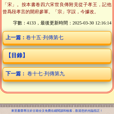
「宋」。按本書卷四六宋世良傳附見從子孝王，記他
曾爲段孝言的開府參軍。「宗」字誤，今據改。
字數：4133，最後更新時間：
2025-03-30 12:16:14
上一篇：
卷十五·列傳第七
【目錄】
下一篇：
卷十七·列傳第九
東里書齋專注於古籍全文免費在綫閱讀和檢索，歡迎您的光臨指正！