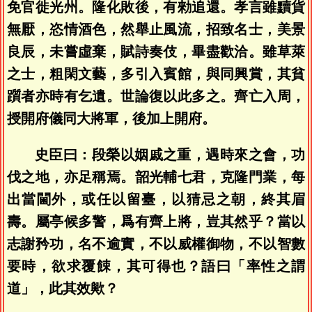
免官徙光州。隆化敗後，有勑追還。孝言雖黷貨
無厭，恣情酒色，然舉止風流，招致名士，美景
良辰，未嘗虛棄，賦詩奏伎，畢盡歡洽。雖草萊
之士，粗閑文藝，多引入賓館，與同興賞，其貧
躓者亦時有乞遺。世論復以此多之。齊亡入周，
授開府儀同大將軍，後加上開府。
史臣曰：段榮以姻戚之重，遇時來之會，功
伐之地，亦足稱焉。韶光輔七君，克隆門業，每
出當閫外，或任以留臺，以猜忌之朝，終其眉
壽。屬亭候多警，爲有齊上將，豈其然乎？當以
志謝矜功，名不逾實，不以威權御物，不以智數
要時，欲求覆餗，其可得也？語曰「率性之謂
道」，此其效歟？