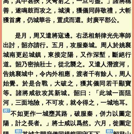
高，其中甚狹，火弩射之，一旦可盡。」諸將稱
善，遂鳴鼓而攻之，城潰，獲儀同薛敬禮，大斬
獲首虜，仍城華谷，置戍而還。封廣平郡公。
是月，周又遣將寇邊。右丞相斛律光先率師
出討，韶亦請行。五月，攻服秦城。周人於姚襄
城南更起城鎮，東接定陽，又作深塹，斷絕行
道。韶乃密抽壯士，從北襲之。又遣人潛渡河，
告姚襄城中，令內外相應，渡者千有餘人，周人
始覺。於是合戰，大破之，獲其儀同若干顯寶
等。諸將咸欲攻其新城。韶曰：「此城一面阻
河，三面地險，不可攻，就令得之，一城地耳。
不如更作一城壅其路，破服秦，併力以圖定
陽，計之長者。」將士咸以爲然。六月，徙圍定