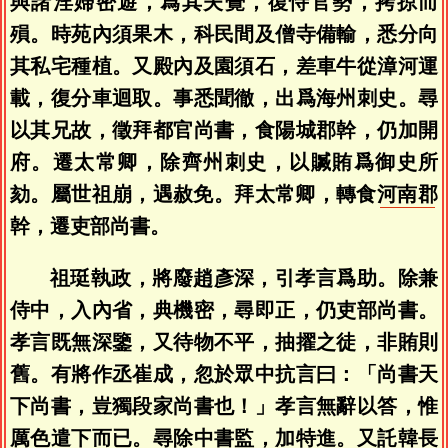
與諸淫婦密遊，爲其夫覺，復恃官勢，拷掠而
殞。時苑內須果木，科民間及僧寺備輸，悉分向
其私宅種植。又殿內及園須石，差車牛從漳河運
載，復分車迴取。事悉聞徹，出爲海州刺史。尋
以其兄故，徵拜都官尚書，食陽城郡幹，仍加開
府。遷太常卿，除齊州刺史，以贓賄爲御史所
劾。屬世祖崩，遇赦免。拜太常卿，轉食
河南郡
幹，遷吏部尚書。
祖珽執政，將廢趙彥深，引孝言爲助。除兼
侍中，入內省，典機密，尋即正，仍吏部尚書。
孝言既無深鑒，又待物不平，抽擢之徒，非賄則
舊。有將作丞崔成，忽於眾中抗言曰：「尚書天
下尚書，豈獨段家尚書也！」孝言無辭以答，惟
厲色遣下而已。尋除中書監，加特進。又託韓長