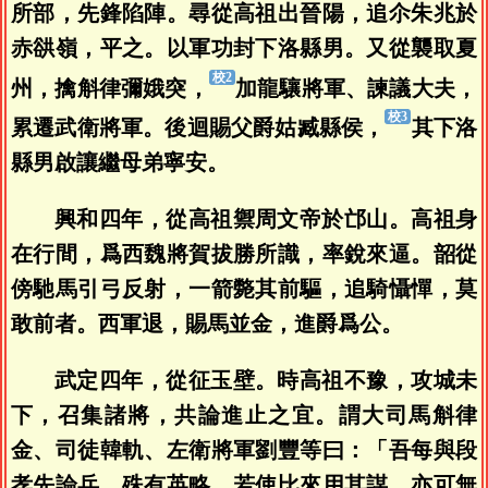
所部，先鋒陷陣。尋從高祖出晉陽，追尒朱兆於
赤谼嶺，平之。以軍功封下洛縣男。又從襲取夏
州，擒斛律彌娥突，
加龍驤將軍、諫議大夫，
累遷武衛將軍。後迴賜父爵姑臧縣侯，
其下洛
縣男啟讓繼母弟寧安。
興和四年，從高祖禦周文帝於邙山。高祖身
在行間，爲西魏將賀拔勝所識，率銳來逼。韶從
傍馳馬引弓反射，一箭斃其前驅，追騎懾憚，莫
敢前者。西軍退，賜馬並金，進爵爲公。
武定四年，從征玉壁。時高祖不豫，攻城未
下，召集諸將，共論進止之宜。謂大司馬斛律
金、司徒韓軌、左衛將軍劉豐等曰：「吾每與段
孝先論兵，殊有英略，若使比來用其謀，亦可無