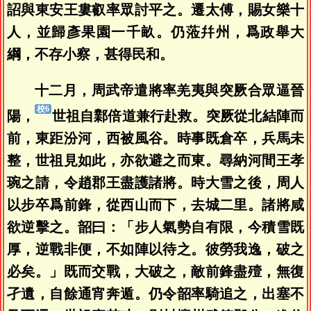
詔與東安王婁叡率眾討平之。遷太傅，賜女樂十
人，並歸彥果園一千畝。仍蒞幷州，爲政舉大
綱，不存小察，甚得民和。
十二月，周武帝遣將率羌夷與突厥合眾逼晉
陽，
世祖自鄴倍道兼行赴救。突厥從北結陣而
前，東距汾河，西被風谷。時事既倉卒，兵馬未
整，世祖見如此，亦欲避之而東。尋納河間王孝
琬之請，令趙郡王盡護諸將。時大雪之後，周人
以步卒爲前鋒，從西山而下，去城二里。諸將咸
欲逆擊之。韶曰：「步人氣勢自有限，今積雪既
厚，逆戰非便，不如陣以待之。彼勞我逸，破之
必矣。」既而交戰，大破之，敵前鋒盡殪，無復
孑遺，自餘通宵奔遁。仍令韶率騎追之，出塞不