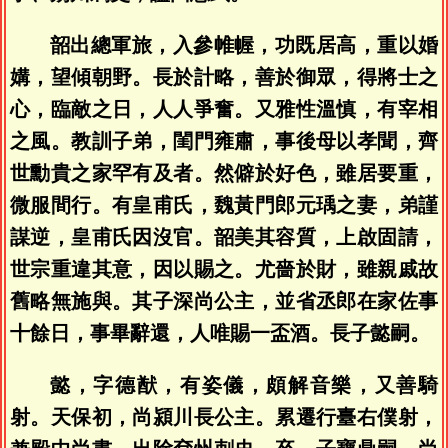
韶出總軍旅，入參帷幄，功既居高，重以婚
媾，望傾朝野。長於計略，善於御眾，得將士之
心，臨敵之日，人人爭奮。又雅性溫慎，有宰相
之風。教訓子弟，閨門雍肅，事後母以孝聞，齊
世勳貴之家罕有及者。然僻於好色，雖居要重，
微服間行。有皇甫氏，魏黃門郎元瑀之妻，弟謹
謀逆，皇甫氏因沒官。韶美其容質，上啟固請，
世宗重違其意，因以賜之。尤嗇於財，雖親戚故
舊略無施與。其子深尚公主，並省丞郎在家佐事
十餘日，事畢辭還，人唯賜一盃酒。長子懿嗣。
懿，字德猷，有姿儀，頗解音樂，又善騎
射。天保初，尚潁川長公主。累遷行臺右僕射，