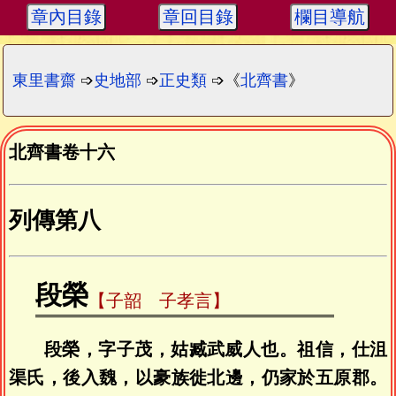
章內目錄
章回目錄
欄目導航
東里書齋
➩
史地部
➩
正史類
➩《
北齊書
》
北齊書卷十六
列傳第八
段榮
【子韶 子孝言】
段榮，字子茂，姑臧武威人也。祖信，仕沮
渠氏，後入魏，以豪族徙北邊，仍家於五原郡。