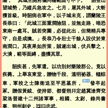
陽，
其城主開府儀同楊範固守不下。
韶登山
望城勢，乃縱兵急攻之。七月，屠其外城，大斬
獲首級。時韶病在軍中，以子城未克，謂蘭陵王
長恭曰：「此城三面重澗險阻，並無走路，唯恐
東南一處耳。賊若突圍，必從此出，但簡精兵專
守，自是成擒。」長恭乃令壯士千餘人設伏於東
南澗口。其夜果如所策，賊遂出城，伏兵擊之，
大潰，範等面縛，盡獲其眾。
韶疾甚，先軍還。以功別封樂陵郡公。竟以
疾薨。上舉哀東堂，贈物千段、溫明祕器、轀輬
車，軍校之士陳衛送至平恩墓所，
發卒起
冢。贈假黃鉞、使持節、都督朔幷定趙冀滄齊兗
梁洛晉建十二州諸軍事，相國、太尉、錄尚書
事、朔州刺史，諡曰忠武。