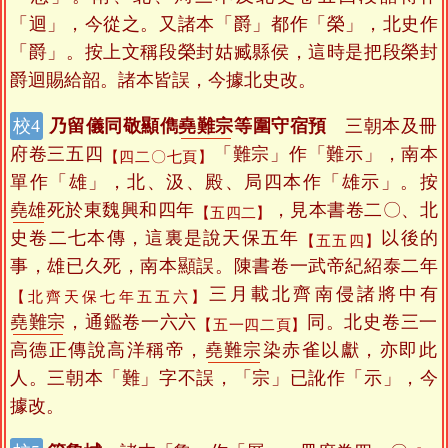
「迴」，今從之。又諸本「爵」都作「榮」，北史作
「爵」。按上文稱段榮封姑臧縣侯，這時是把段榮封
爵迴賜給韶。諸本皆誤，今據北史改。
乃留儀同敬顯儁
堯難宗
等圍守宿預
三朝本及冊
府卷三五四
「難宗」作「難示」，南本
【四二〇七頁】
單作「雄」，北、汲、殿、局四本作「雄示」。按
堯雄
死於東魏興和四年
，見本書卷二〇、北
【五四二】
史卷二七本傳，這裏是說天保五年
以後的
【五五四】
事，雄已久死，南本顯誤。陳書卷一武帝紀紹泰二年
三月載北齊南侵諸將中有
【北齊天保七年五五六】
堯難宗
，通鑑卷一六六
同。北史卷三一
【五一四二頁】
高德正傳說高洋稱帝，
堯難宗
染赤雀以獻，亦即此
人。三朝本「難」字不誤，「宗」已訛作「示」，今
據改。