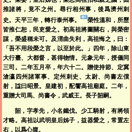
推諸將，竟不之州。尋行相州事，後爲濟州刺
史。天平三年，轉行泰州事。
榮性溫和，所歷
皆推仁恕，民吏愛之。初高祖將圖關右，與榮密
謀，榮盛稱未可。及渭曲失利，高祖悔之，曰：
「吾不用段榮之言，以至於此。」四年，除山東
大行臺、大都督，甚得物情。元象元年，授儀同
三司。二年五月卒，年六十二。贈使持節、定冀
滄瀛四州諸軍事、定州刺史、太尉、尚書左僕
射，諡曰昭景。皇建初，配饗高祖廟庭。二年，
重贈大司馬、尚書令，武威王。長子韶嗣。
韶，字孝先，小名鐵伐。少工騎射，有將領
才略。高祖以武明皇后姊子，益器愛之，常置左
右，以爲心腹。