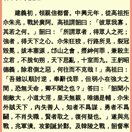
建義初，領親信都督。中興元年，從高祖拒
尒朱兆，戰於廣阿。高祖謂韶曰：「彼眾我寡，
其若之何。」韶曰：「所謂眾者，得眾人之死；
強者，得天下之心。尒朱狂狡，行路所見，裂冠
毀冕，拔本塞源，邙山之會，搢紳何罪，兼殺主
立君，不脫旬朔，天下思亂，十室而九。王躬昭
德義，除君側之惡，何往而不克哉！」高祖曰：
「吾雖以順討逆，奉辭伐罪，但弱小在強大之
間，恐無天命，卿不聞之也？」答曰：「韶聞小
能敵大，小道大淫，皇天無親，唯德是輔，尒朱
外賊天下，內失善人，知者不爲謀，勇者不爲
鬭，不肖失職，賢者取之，復何疑也。」遂與兆
戰，兆軍潰。攻劉誕於鄴。及韓陵之戰，韶督率