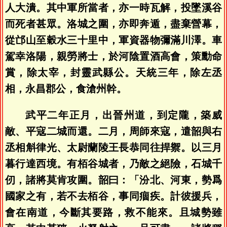
人大潰。其中軍所當者，亦一時瓦解，投墜溪谷
而死者甚眾。洛城之圍，亦即奔遁，盡棄營幕，
從邙山至穀水三十里中，軍資器物彌滿川澤。車
駕幸洛陽，親勞將士，於河陰置酒高會，策勳命
賞，除太宰，封靈武縣公。天統三年，除左丞
相，永昌郡公，食滄州幹。
武平二年正月，出晉州道，到定隴，築威
敵、平寇二城而還。二月，周師來寇，遣韶與右
丞相斛律光、太尉蘭陵王長恭同往捍禦。以三月
暮行達西境。有栢谷城者，乃敵之絕險，石城千
仞，諸將莫肯攻圍。韶曰：「汾北、河東，勢爲
國家之有，若不去栢谷，事同痼疾。計彼援兵，
會在南道，今斷其要路，救不能來。且城勢雖