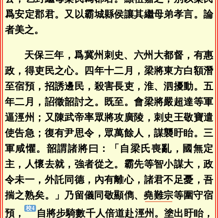
爲安定郡君。又以霸城縣侯讓其繼母弟孝言。論
者美之。
天保三年，爲冀州刺史、六州大都督，有惠
政，得吏民之心。四年十二月，梁將東方白額潛
至宿預，招誘邊民，殺害長吏，淮、泗擾動。五
年二月，詔徵韶討之。既至。會梁將嚴超達等軍
逼涇州；又陳武帝率眾將攻廣陵，刺史王敬寶遣
使告急；復有尹思令，眾萬餘人，謀襲盱眙。三
軍咸懼。韶謂諸將曰：「自梁氏喪亂，國無定
主，人懷去就，強者從之。霸先等智小謀大，政
令未一，外託同德，內有離心，諸君不足憂，吾
揣之熟矣。」乃留儀同敬顯儁、
堯難宗
等圍守宿
預，
自將步騎數千人倍道赴涇州。塗出盱眙，