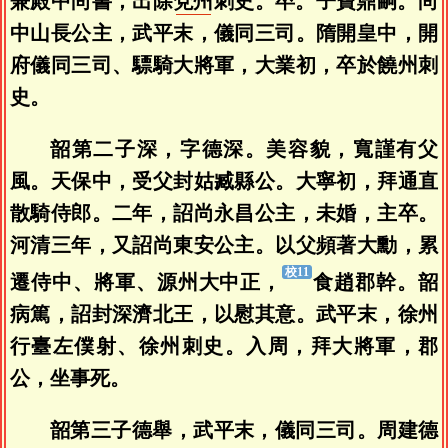
兼殿中尚書，出除
兗州
刺史。卒。子寶鼎嗣。尚
中山長公主，武平末，儀同三司。隋開皇中，開
府儀同三司、驃騎大將軍，大業初，卒於饒州刺
史。
韶第二子深，字德深。美容貌，寬謹有父
風。天保中，受父封姑臧縣公。大寧初，拜通直
散騎侍郎。二年，詔尚永昌公主，未婚，主卒。
河清三年，又詔尚東安公主。以父頻著大勳，累
遷侍中、將軍、源州大中正，
食趙郡幹。韶
病篤，詔封深濟北王，以慰其意。武平末，徐州
行臺左僕射、徐州刺史。入周，拜大將軍，郡
公，坐事死。
韶第三子德舉，武平末，儀同三司。周建德