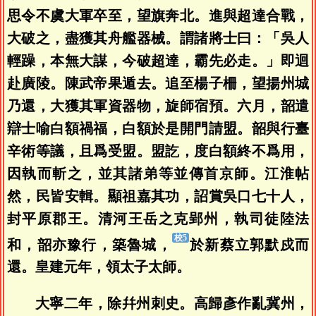
思令不虞大軍卒至，望旗奔北。進與超達合戰，
大破之，盡獲其舟艦器械。謂諸將士曰：「吳人
輕躁，本無大謀，今破超達，霸先必走。」即迴
赴廣陵。陳武帝果遁去。追至楊子柵，望揚州城
乃還，大獲其軍資器物，旋師宿預。六月，韶遣
辯士喻白額禍福，白額於是開門請盟。韶與行臺
辛術等議，且爲受盟。盟訖，度白額終不爲用，
因執而斬之，並其諸弟等並傳首京師。江淮帖
然，民皆安輯。顯祖嘉其功，詔賞吳口七十人，
封平原郡王。清河王岳之克郢州，執司徒陸法
和，韶亦豫行，築魯城，
於新蔡立郭默戍而
還。皇建元年，領太子太師。
大寧二年，除幷州刺史。高歸彥作亂冀州，