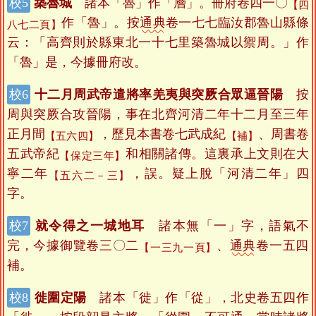
築魯城
諸本「魯」作「層」。冊府卷四一〇
【四
作「魯」。按
通典
卷一七七臨汝郡魯山縣條
八七二頁】
云：「高齊則於縣東北一十七里築魯城以禦周。」作
「魯」是，今據冊府改。
十二月周武帝遣將率羌夷與突厥合眾逼晉陽
按
周與突厥合攻晉陽，事在北齊河清二年十二月至三年
正月間
，歷見本書卷七武成紀
、周書卷
【五六四】
【補】
五武帝紀
和相關諸傳。這裏承上文則在大
【保定三年】
寧二年
，誤。疑上脫「河清二年」四
【五六二－三】
字。
就令得之一城地耳
諸本無「一」字，語氣不
完，今據御覽卷三〇二
、
通典
卷一五四
【一三九一頁】
補。
徙圍定陽
諸本「徙」作「從」，北史卷五四作