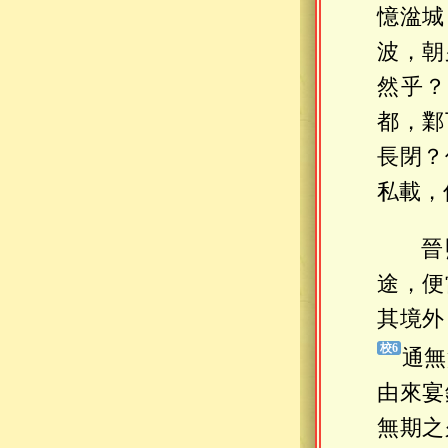
憶湓城
波，朝
然乎？
都，鄴
長閉？
私載，
晉
途，便
其境外
通無
由來宴
無期之