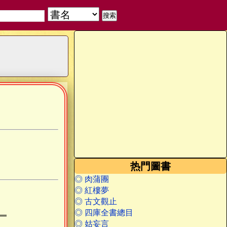
热門圖書
◎ 肉蒲團
◎ 紅樓夢
◎ 古文觀止
◎ 四庫全書總目
◎ 姑妄言