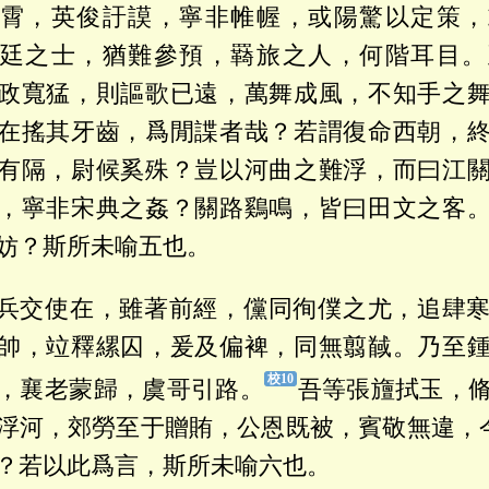
霄，英俊訏謨，寧非帷幄，或陽驚以定策，
廷之士，猶難參預，羇旅之人，何階耳目。
政寬猛，則謳歌已遠，萬舞成風，不知手之
在搖其牙齒，爲閒諜者哉？若謂復命西朝，
有隔，尉候奚殊？豈以河曲之難浮，而曰江
，寧非宋典之姦？關路鷄鳴，皆曰田文之客
妨？斯所未喻五也。
兵交使在，雖著前經，儻同徇僕之尤，追肆
帥，竝釋縲囚，爰及偏裨，同無翦馘。乃至
，襄老蒙歸，虞哥引路。
吾等張旜拭玉，
浮河，郊勞至于贈賄，公恩既被，賓敬無違，今
？若以此爲言，斯所未喻六也。