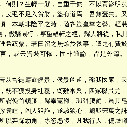
。何則？生輕一髮，自重千鈞，不以賈盜明
，皮毛不足入貨財，盜有道焉，吾無憂矣。
須，本朝非隆平之時，遊客豈皇華之勢。輕
之儀，微騎閒行，寧望輶軒之禮。歸人將從，私
唯希蔬粟。若曰留之無煩於執事，遣之有費
言，或云資裝可懼，固非通論，皆是外篇。
若以吾徒應還侯景，侯景凶逆，殲我國家，
，既不獲投身社稷，衛難乘輿，四冢磔
蚩尤
所謂俛首頓膝，歸奉寇讎，珮弭腰鞬，爲其
敦曩睦，凶人狙詐，遂駭狼心，頗疑宋萬之
所以奔蹄勁角，專恣憑陵，凡我行人，偏膺