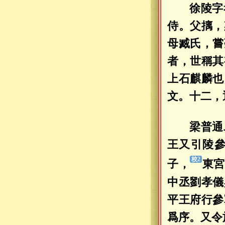
徐陵字
侍。父摛，
母臧氏，嘗
者，世稱其
上石麒麟也
文。十二，
梁普通
王又引陵
子，
東宮
中丞劉孝儀
平王府行參
爲序。又令