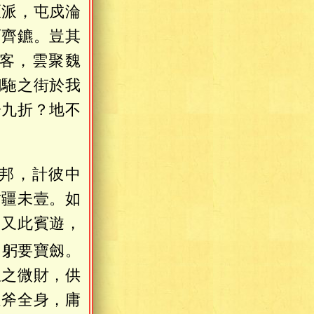
匯派，屯戍淪
而齊鑣。豈其
客，雲聚魏
銅駞之街於我
於九折？地不
。
邦，計彼中
封疆未壹。如
。又此賓遊，
，躬要寶劔。
限之微財，供
運斧全身，庸