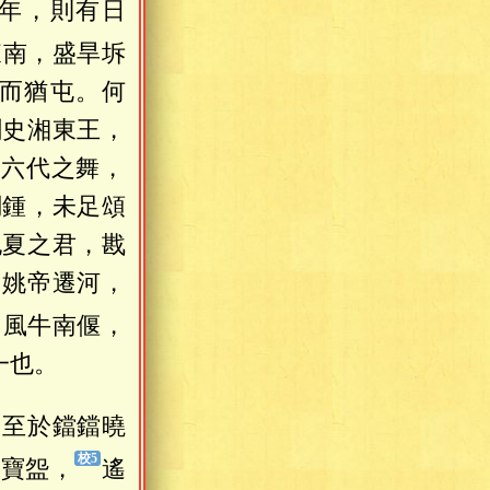
年，則有日
東南，盛旱坼
而猶屯。何
刺史湘東王，
復六代之舞，
調鍾，未足頌
祀夏之君，戡
，姚帝遷河，
，風牛南偃，
一也。
。至於鐺鐺曉
流寶盌，
遙