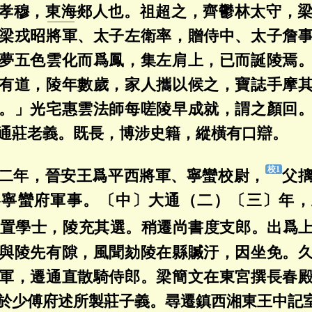
孝穆，
東海
郯人也。祖超之，齊鬱林太守，
梁戎昭將軍、太子左衛率，贈侍中、太子詹
夢五色雲化而爲鳳，集左肩上，已而誕陵焉
有道，陵年數歲，家人攜以候之，寶誌手摩
。」光宅惠雲法師每嗟陵早成就，謂之顏回
通莊老義。既長，博涉史籍，縱橫有口辯。
二年，晉安王爲平西將軍、寧蠻校尉，
父
參寧蠻府軍事。〔中〕大通（二）〔三〕年，
置學士，陵充其選。稍遷尚書度支郎。出爲
與陵先有隙，風聞劾陵在縣贓汙，因坐免。
軍，遷通直散騎侍郎。梁簡文在東宮撰長春
於少傅府述所製莊子義。尋遷鎮西湘東王中記