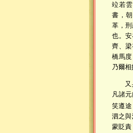
竝若雲
書，朝
革，刑
也。安
齊、梁
橋馬度
乃爾相
又
凡諸元
笑遵途
泗之與
蒙貶責