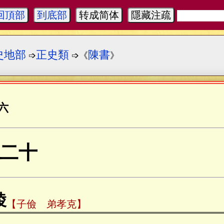
回頂部
到底部
转成简体
隱藏注疏
史地部
正史類
陳書
➩
➩《
》
六
二十
陵
【子儉 弟孝克】