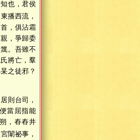
所知也，君侯
，東播西流，
回首，俱沾霜
何親，爭歸委
鬷篾。吾雖不
魏氏將亡，羣
邢杲之徒邪？
，居則台司，
便當屈指能
朔，舂舂井
夫宮闈祕事，