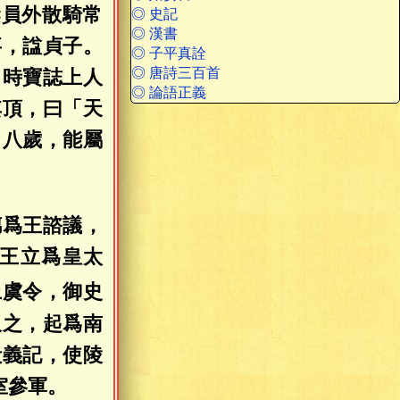
梁員外散騎常
◎ 史記
◎ 漢書
事，諡貞子。
◎ 子平真詮
◎ 唐詩三百首
。時寶誌上人
◎ 論語正義
其頂，曰「天
。八歲，能屬
摛爲王諮議，
王立爲皇太
上虞令，御史
久之，起爲南
殿義記，使陵
室參軍。