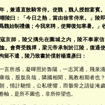
年，兼通直散騎常侍。使魏，魏人授館宴賓
嘲陵曰：「今日之熱，當由徐常侍來。」陵
爲魏始制禮儀；今我來聘，使卿復知寒暑。」
寇京師，陵父摛先在圍城之內，陵不奉家信
恤。會齊受魏禪，梁元帝承制於江陵，復通
拘留不遣，陵乃致書於僕射楊遵彥曰：
一言所感，凝暉照於魯陽，一志冥通，飛泉
康哉，股肱良哉，隣國相聞，風教相期者也
朝，情計馳惶，公私哽懼，而骸骨之請徒淹
卷軸，是所不圖也，非所仰望也。