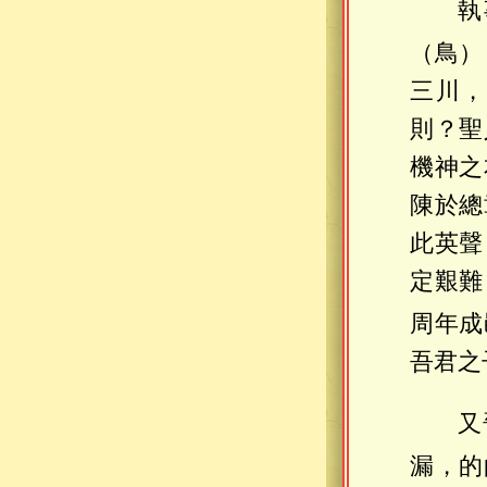
執
（鳥）
三川，
則？聖
機神之
陳於總
此英聲
定艱難
周年成
吾君之
又
漏，的