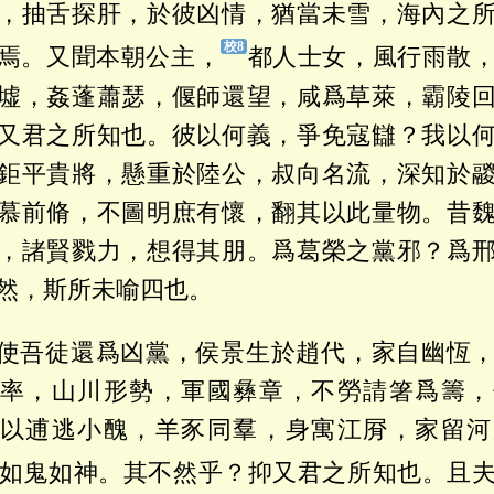
，抽舌探肝，於彼凶情，猶當未雪，海內之
焉。又聞本朝公主，
都人士女，風行雨散
墟，姦蓬蕭瑟，偃師還望，咸爲草萊，霸陵
又君之所知也。彼以何義，爭免寇讎？我以
鉅平貴將，懸重於陸公，叔向名流，深知於
慕前脩，不圖明庶有懷，翻其以此量物。昔
，諸賢戮力，想得其朋。爲葛榮之黨邪？爲
然，斯所未喻四也。
使吾徒還爲凶黨，侯景生於趙代，家自幽恆
率，山川形勢，軍國彝章，不勞請箸爲籌，
以逋逃小醜，羊豕同羣，身寓江㞕，家留河
如鬼如神。其不然乎？抑又君之所知也。且