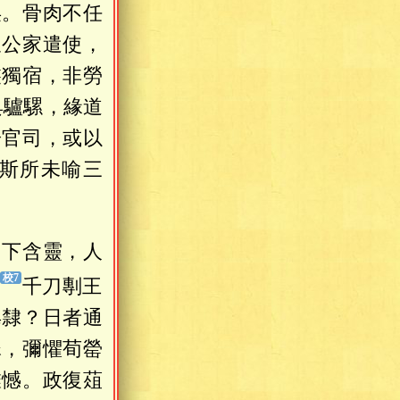
矣。骨肉不任
又公家遣使，
裝獨宿，非勞
具驢騾，緣道
於官司，或以
斯所未喻三
天下含靈，人
，
千刀剸王
皂隸？日者通
誅，彌懼荀罃
讎憾。政復葅