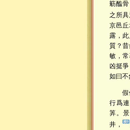
䈥醢骨
之所具
京邑丘
露，此
質？昔
敏，常
凶挺爭
如曰不
假
行爲連
筭。景
井，