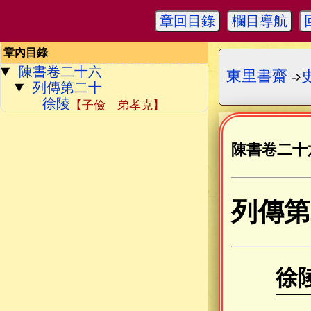
章回目錄
欄目導航
章內目錄
陳書卷二十六
東里書齋
➩
列傳第二十
徐陵
【子儉 弟孝克】
陳書卷二十
列傳第
徐