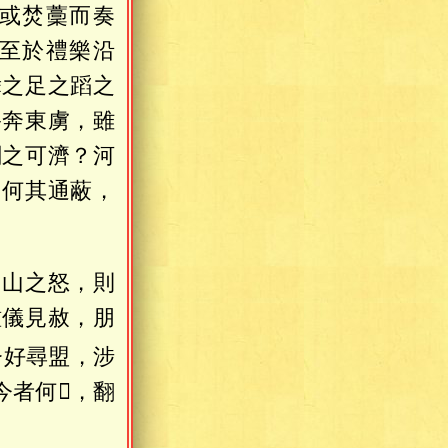
或焚藳而奏
至於禮樂沿
舞之足之蹈之
終奔東虜，雖
關之可濟？河
。何其通蔽，
寒山之怒，則
鍾儀見赦，朋
脩好尋盟，涉
者何𠌤，翻