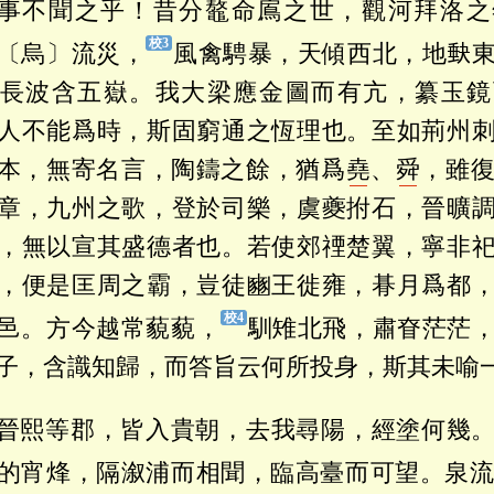
事不聞之乎！昔分鼇命鳸之世，觀河拜洛之
〔烏〕流災，
風禽騁暴，天傾西北，地𡙇
長波含五嶽。我大梁應金圖而有亢，纂玉鏡
人不能爲時，斯固窮通之恆理也。至如荊州
本，無寄名言，陶鑄之餘，猶爲
堯
、
舜
，雖
章，九州之歌，登於司樂，虞夔拊石，晉曠
，無以宣其盛德者也。若使郊禋楚翼，寧非
，便是匡周之霸，豈徒豳王徙雍，朞月爲都
邑。方今越常藐藐，
馴雉北飛，肅眘茫茫
子，含識知歸，而答旨云何所投身，斯其未喻
晉熙等郡，皆入貴朝，去我尋陽，經塗何幾
的宵烽，隔溆浦而相聞，臨高臺而可望。泉