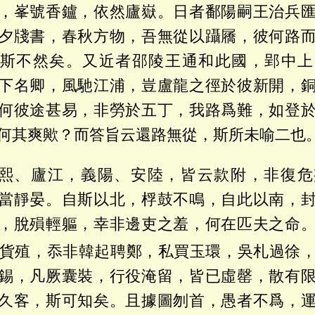
，峯號香鑪，依然廬嶽。日者鄱陽嗣王治兵
夕牋書，春秋方物，吾無從以躡屩，彼何路
斯不然矣。又近者邵陵王通和此國，郢中上
下名卿，風馳江浦，豈盧龍之徑於彼新開，
何彼途甚易，非勞於五丁，我路爲難，如登
何其爽歟？而答旨云還路無從，斯所未喻二也
熙、廬江，義陽、安陸，皆云款附，非復危
當靜晏。自斯以北，桴鼓不鳴，自此以南，
，脫殞輕軀，幸非邊吏之羞，何在匹夫之命
貨殖，忝非韓起聘鄭，私買玉環，吳札過徐
錫，凡厥囊裝，行役淹留，皆已虛罄，散有
久客，斯可知矣。且據圖刎首，愚者不爲，