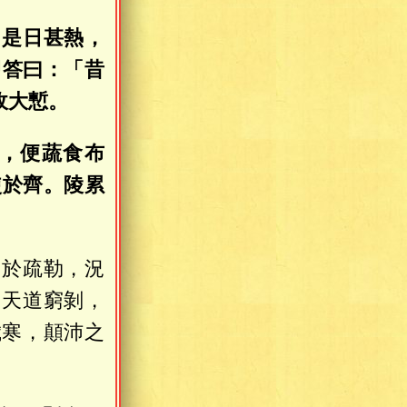
。是日甚熱，
即答曰：「昔
收大慙。
，便蔬食布
使於齊。陵累
涌於疏勒，況
？天道窮剝，
歲寒，顛沛之