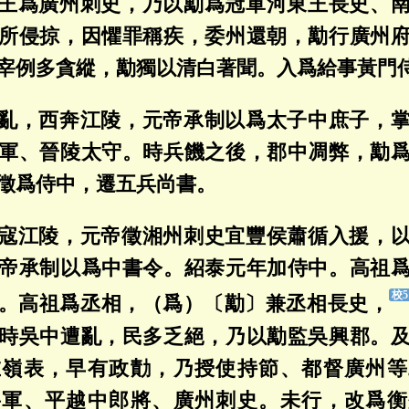
王爲廣州刺史，乃以勱爲冠軍河東王長史、
所侵掠，因懼罪稱疾，委州還朝，勱行廣州
宰例多貪縱，勱獨以清白著聞。入爲給事黃門
亂，西奔江陵，元帝承制以爲太子中庶子，
軍、晉陵太守。時兵饑之後，郡中凋弊，勱
徵爲侍中，遷五兵尚書。
寇江陵，元帝徵湘州刺史宜豐侯蕭循入援，
帝承制以爲中書令。紹泰元年加侍中。高祖
。高祖爲丞相，（爲）〔勱〕兼丞相長史，
時吳中遭亂，民多乏絕，乃以勱監吳興郡。
在嶺表，早有政勣，乃授使持節、都督廣州等
將軍、平越中郎將、廣州刺史。未行，改爲衡