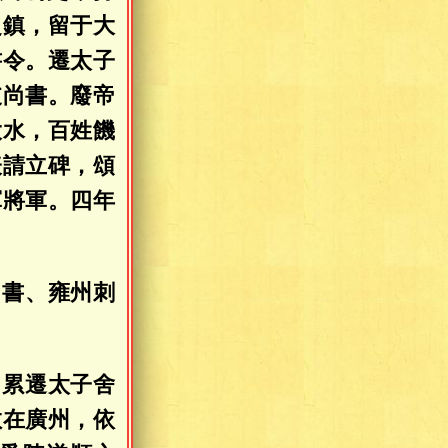
之鎮，留于大
書令。遷太子
支尚書。廢帝
大水，百姓饑
表請立碑，頌
軍將軍。四年
尚書、雍州刺
，累遷太子舍
敬在廣州，依