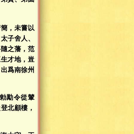
清簡，未嘗以
、太子舍人、
將隨之藩，范
王生才地，豈
。出爲南徐州
勑勱令從輦
從登北顧樓，