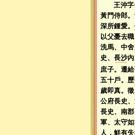
王沖字
黃門侍郎。
深所鍾愛。
以父憂去職
洗馬、中舍
史、
長沙
內
庶子。遷給
五十戶。歷
歲即真。徵
公府長史、
長史、南郡
軍、太守如
人，鮮有失