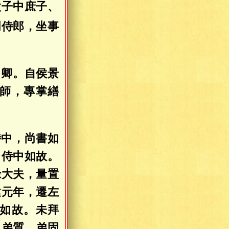
太子中庶子、
門侍郎，坐事
常卿。自侯景
師，專掌繕
侍中，尚書如
，侍中如故。
祿大夫，量置
建元年，遷左
如故。未拜
。弟質、弟固