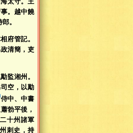
南海太守。王
府事。越中饒
侍郎。
掌相府管記。
爲政清簡，吏
以勱監湘州。
爲司空，以勱
侍中、中書
及蕭勃平後，
二十州諸軍
州刺史，持