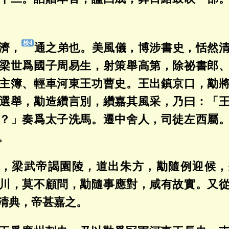
濟，
通之弟也。美風儀，博涉書史，恬然
梁世爲國子周易生，射策舉高第，除祕書郎
主簿、輕車河東王功曹史。王出鎮京口，勱
選舉，勱造纘言別，纘嘉其風采，乃曰：「
？」奏爲太子洗馬。遷中舍人，司徒左西屬
。
，梁武帝謁園陵，道出朱方，勱隨例迎候，
川，莫不顧問，勱隨事應對，咸有故實。又
清典，帝甚嘉之。