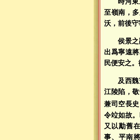
時河東
至嶺南，多
沃，前後守
侯景之
出爲寧遠將
民便安之。
及西魏
江陵陷，敬
兼司空長史
令竝如故。
又以勱舊
事、平南