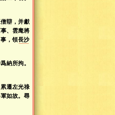
王僧辯，并獻
軍事、雲麾將
州事，領
長沙
沖爲納所拘。
，累遷左光祿
將軍如故。尋