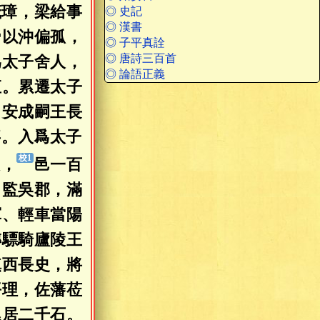
茂璋，梁給事
◎ 史記
◎ 漢書
帝以沖偏孤，
◎ 子平真詮
◎ 唐詩三百首
爲太子舍人，
◎ 論語正義
直。累遷太子
、安成嗣王長
事。入爲太子
侯，
邑一百
出監吳郡，滿
軍、輕車當陽
轉驃騎廬陵王
鎮西長史，將
平理，佐藩莅
累居二千石。