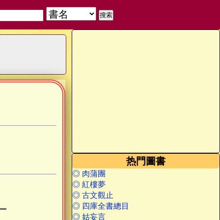
热門圖書
◎ 肉蒲團
◎ 紅樓夢
◎ 古文觀止
◎ 四庫全書總目
◎ 姑妄言