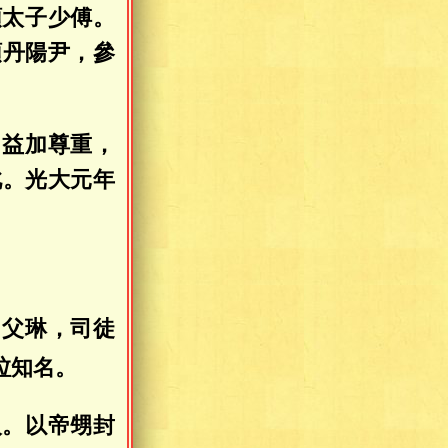
領太子少傅。
領丹陽尹，參
，益加尊重，
此。光大元年
。父琳，司徒
竝知名。
人。以帝甥封