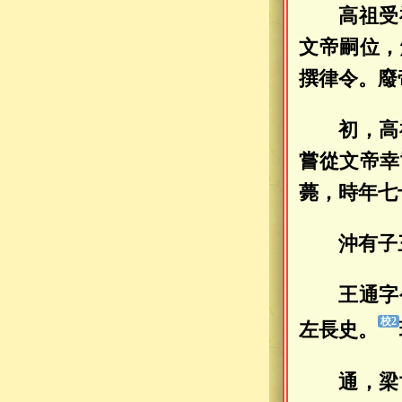
高祖受
文帝嗣位，
撰律令。廢
初，高
嘗從文帝幸
薨，時年七
沖有子
王通字
左長史。
通，梁