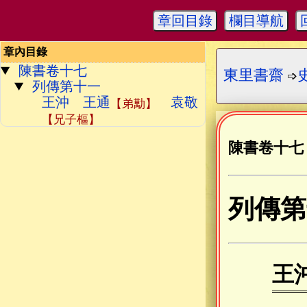
章回目錄
欄目導航
章內目錄
陳書卷十七
東里書齋
➩
列傳第十一
王沖 王通
袁敬
【弟勱】
【兄子樞】
陳書卷十七
列傳第
王