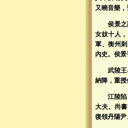
又曉音樂，
侯景之
女妓十人，
軍、衡州刺
內史。侯景
武陵王
納降，重授
江陵陷
大夫、尚書
復領丹陽尹