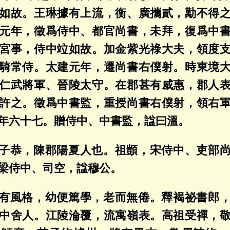
如故。王琳據有上流，衡、廣攜貳，勱不得
元年，徵爲侍中、都官尚書，未拜，復爲中
宮事，侍中竝如故。加金紫光祿大夫，領度
騎常侍。太建元年，遷尚書右僕射。時東境
仁武將軍、晉陵太守。在郡甚有威惠，郡人
許之。徵爲中書監，重授尚書右僕射，領右
年六十七。贈侍中、中書監，諡曰溫。
子恭，陳郡陽夏人也。祖顗，宋侍中、吏部
梁侍中、司空，諡穆公。
有風格，幼便篤學，老而無倦。釋褐祕書郎
中舍人。江陵淪覆，流寓嶺表。高祖受禪，