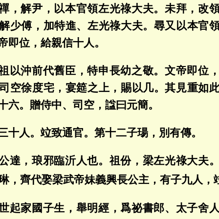
禪，解尹，以本官領左光祿大夫。未拜，改
解少傅，加特進、左光祿大夫。尋又以本官
帝即位，給親信十人。
祖以沖前代舊臣，特申長幼之敬。文帝即位
司空徐度宅，宴筵之上，賜以几。其見重如
十六。贈侍中、司空，諡曰元簡。
三十人。竝致通官。第十二子瑒，別有傳。
公達，琅邪臨沂人也。祖份，梁左光祿大夫
琳，齊代娶梁武帝妹義興長公主，有子九人，
世起家國子生，舉明經，爲祕書郎、太子舍