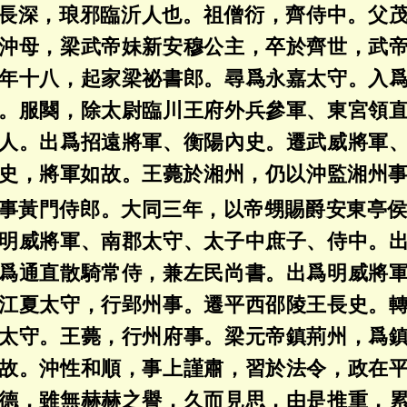
長深，琅邪臨沂人也。祖僧衍，齊侍中。父
沖母，梁武帝妹新安穆公主，卒於齊世，武
年十八，起家梁祕書郎。尋爲永嘉太守。入
。服闋，除太尉臨川王府外兵參軍、東宮領
人。出爲招遠將軍、衡陽內史。遷武威將軍
史，將軍如故。王薨於湘州，仍以沖監湘州
事黃門侍郎。大同三年，以帝甥賜爵安東亭
明威將軍、南郡太守、太子中庶子、侍中。
爲通直散騎常侍，兼左民尚書。出爲明威將
江夏太守，行郢州事。遷平西邵陵王長史。
太守。王薨，行州府事。梁元帝鎮荊州，爲
故。沖性和順，事上謹肅，習於法令，政在
德，雖無赫赫之譽，久而見思，由是推重，