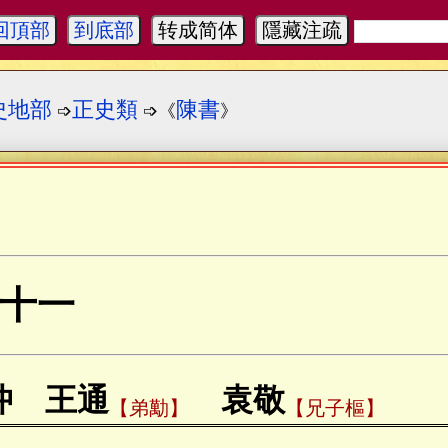
回頂部
到底部
转成简体
隱藏注疏
史地部
正史類
陳書
➩
➩《
》
十一
沖 王通
袁敬
【弟勱】
【兄子樞】