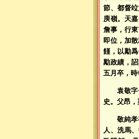
節、都督竝
庾嶺。天嘉
詹事，行東
即位，加散
饉，以勱爲
勱政績，詔
五月卒，時
袁敬字
史。父昂，
敬純孝
人、洗馬、