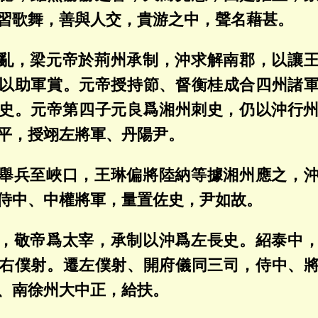
習歌舞，善與人交，貴游之中，聲名藉甚。
亂，梁元帝於荊州承制，沖求解南郡，以讓
以助軍賞。元帝授持節、督衡桂成合四州諸
史。元帝第四子元良爲湘州刺史，仍以沖行
平，授翊左將軍、丹陽尹。
舉兵至峽口，王琳偏將陸納等據湘州應之，
侍中、中權將軍，量置佐史，尹如故。
，敬帝爲太宰，承制以沖爲左長史。紹泰中
右僕射。遷左僕射、開府儀同三司，侍中、
、南徐州大中正，給扶。