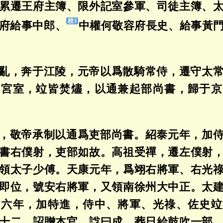
累遷王府主簿、限外記室參軍、司徒主簿、
府給事中郎、
中權何敬容府長史、給事黃
亂，奔于江陵，元帝以爲散騎常侍，遷守太
內宮室，竝皆焚燼，以通兼起部尚書，歸于京
，敬帝承制以通爲吏部尚書。紹泰元年，加
書右僕射，吏部如故。高祖受禪，遷左僕射
領太子少傅。天康元年，爲翊右將軍、右光
即位，號安右將軍，又領南徐州大中正。太
。六年，加特進，侍中、將軍、光祿、佐史竝
十二。詔贈本官，諡曰成，葬日給鼓吹一部