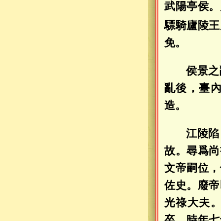
武陽亭侯。
驃騎廬陵王
免。
侯景之
亂後，臺
造。
江陵陷
故。尋爲尚
文帝嗣位，
佐史。廢帝
光祿大夫
卒，時年七