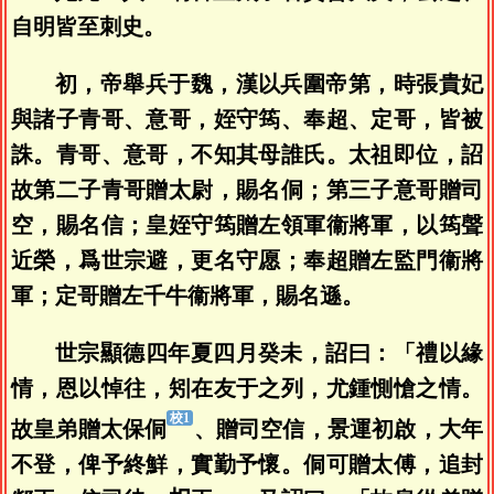
自明皆至刺史。
初，帝舉兵于魏，漢以兵圍帝第，時張貴妃
與諸子青哥、意哥，姪守筠、奉超、定哥，皆被
誅。青哥、意哥，不知其母誰氏。太祖即位，詔
故第二子青哥贈太尉，賜名侗；第三子意哥贈司
空，賜名信；皇姪守筠贈左領軍衞將軍，以筠聲
近榮，爲世宗避，更名守愿；奉超贈左監門衞將
軍；定哥贈左千牛衞將軍，賜名遜。
世宗顯德四年夏四月癸未，詔曰：「禮以緣
情，恩以悼往，矧在友于之列，尤鍾惻愴之情。
故皇弟贈太保侗
、贈司空信，景運初啟，大年
不登，俾予終鮮，實勤予懷。侗可贈太傅，追封