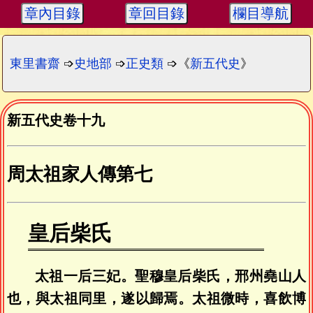
章內目錄
章回目錄
欄目導航
東里書齋
➩
史地部
➩
正史類
➩《
新五代史
》
新五代史卷十九
周太祖家人傳第七
皇后柴氏
太祖一后三妃。聖穆皇后柴氏，邢州堯山人
也，與太祖同里，遂以歸焉。太祖微時，喜飲博