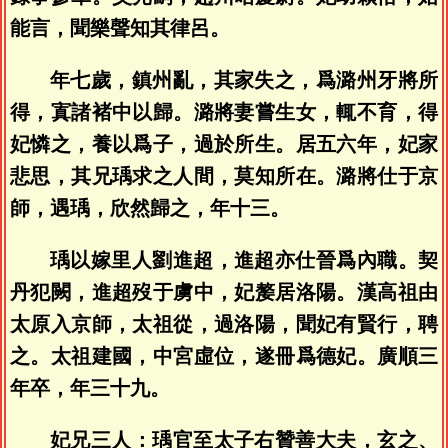
能言，聞樂聲知其律呂。
年七歲，鎮州亂，其家失之，爲潞州牙將所
得，寘諸褚中以歸。潞將妻嘗生女，輒不育，得
妃憐之，養以爲子，過於所生。居五六年，妃家
悲思，其兄瑀求之人間，莫知所在。潞將仕于京
師，遇瑀，欣然歸之，年十三。
瑀以嫁里人劉進超，進超亦仕晉爲內職。契
丹犯闕，進超歿于虜中，妃嫠居洛陽。漢高祖由
太原入京師，太祖從，過洛陽，聞妃有賢行，聘
之。太祖建國，中宮虛位，遂冊爲德妃。廣順三
年卒，年三十九。
妃兄三人：瑀官至太子右贊善大夫，玄之、