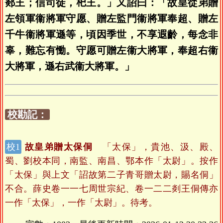
郯王；信司徒，𣏌王。」又詔曰：「故皇從弟贈
左領軍衞將軍守愿、贈左監門衞將軍奉超、贈左
千牛衞將軍遜等，頃因季世，不享遐齡，每念非
辜，難忘有慟。守愿可贈左衞大將軍，奉超右衞
大將軍，遜右武衞大將軍。」
校勘記：
故皇弟贈太保侗
「太保」，貴池、汲、殿、
蜀、劉校本同，南監、南昌、鄂本作「太尉」。按作
「太保」與上文「詔故第二子青哥贈太尉，賜名侗」
不合。薛史卷一一七周世宗紀、卷一二二剡王侗傳亦
一作「太保」，一作「太尉」。待考。