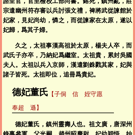
諮呈官，官至檢校工部尚書。鎔死，鎮州亂，莊
宗遣幽州符存審以兵討張文禮，裨將武從諫館於
妃家，見妃尚幼，憐之，而從諫家在太原，遂以
妃歸，爲其子婦。
久之，太祖事漢高祖於太原，楊夫人卒，而
武氏子亦卒，乃納妃爲繼室。太祖貴，累封吳國
夫人。太祖以兵入京師，漢遣劉銖戮其家，妃與
諸子皆死。太祖即位，追冊爲貴妃。
德妃董氏
【子侗 信 姪守愿
奉超 遜】
德妃董氏，鎮州靈壽人也。祖文廣，唐深州
錄事參軍。父光嗣，趙州昭慶尉。妃幼穎悟，始