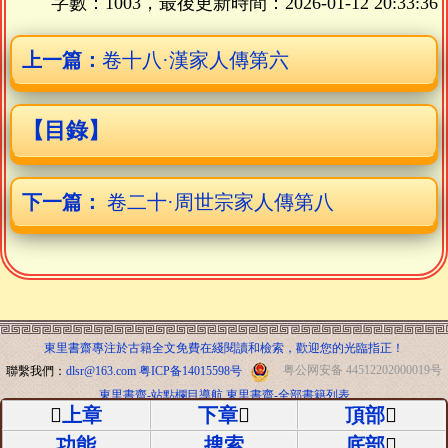
字數：1003，最後更新時間：
2026-01-12 20:33:36
上一篇：
卷十八·漢家人傳第六
【目錄】
下一篇：
卷二十·周世宗家人傳第八
東里書齋專注於古籍全文免費在綫閱讀和檢索，歡迎您的光臨指正！
聯繫我們：
dlsr@163.com
粤ICP备14015598号
粤公网安备 44512202000019号
東里書齋-站點欄目導航
東里書齋-全部書籍列表
上章
下章
頂部
功能
搜索
底部