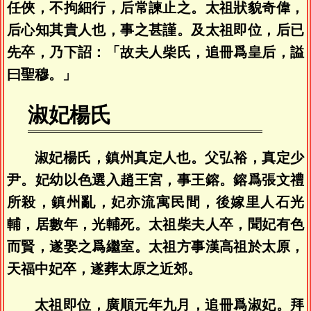
任俠，不拘細行，后常諫止之。太祖狀貌奇偉，
后心知其貴人也，事之甚謹。及太祖即位，后已
先卒，乃下詔：「故夫人柴氏，追冊爲皇后，謚
曰聖穆。」
淑妃楊氏
淑妃楊氏，鎮州真定人也。父弘裕，真定少
尹。妃幼以色選入趙王宮，事王鎔。鎔爲張文禮
所殺，鎮州亂，妃亦流寓民間，後嫁里人石光
輔，居數年，光輔死。太祖柴夫人卒，聞妃有色
而賢，遂娶之爲繼室。太祖方事漢高祖於太原，
天福中妃卒，遂葬太原之近郊。
太祖即位，廣順元年九月，追冊爲淑妃。拜