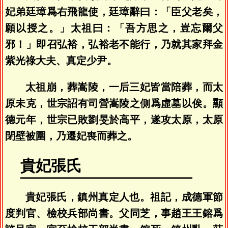
妃弟廷璋爲右飛龍使，廷璋辭曰：「臣父老矣，
願以授之。」太祖曰：「吾方思之，豈忘爾父
邪！」即召弘裕，弘裕老不能行，乃就其家拜金
紫光祿大夫、真定少尹。
太祖崩，葬嵩陵，一后三妃皆當陪葬，而太
原未克，世宗詔有司營嵩陵之側爲虛墓以俟。顯
德元年，世宗已敗劉旻於高平，遂攻太原，太原
閉壁被圍，乃遷妃喪而葬之。
貴妃張氏
貴妃張氏，鎮州真定人也。祖記，成德軍節
度判官、檢校兵部尚書。父同芝，事趙王王鎔爲