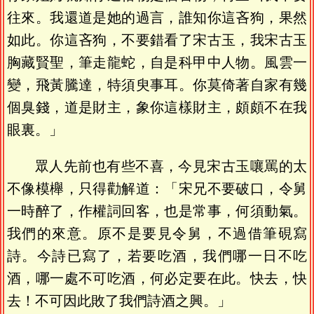
往來。我還道是她的過言，誰知你這吝狗，果然
如此。你這吝狗，不要錯看了宋古玉，我宋古玉
胸藏賢聖，筆走龍蛇，自是科甲中人物。風雲一
變，飛黃騰達，特須臾事耳。你莫倚著自家有幾
個臭錢，道是財主，象你這樣財主，頗頗不在我
眼裏。」
眾人先前也有些不喜，今見宋古玉嚷罵的太
不像模櫸，只得勸解道：「宋兄不要破口，令舅
一時醉了，作權詞回客，也是常事，何須動氣。
我們的來意。原不是要見令舅，不過借筆硯寫
詩。今詩已寫了，若要吃酒，我們哪一日不吃
酒，哪一處不可吃酒，何必定要在此。快去，快
去！不可因此敗了我們詩酒之興。」