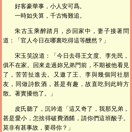
好客豪華事，小人安可爲。
一時如失算，千古悔難追。
朱古玉乘醉踏月，步回家中，妻子接著問
道：「官人今日在哪裏吃得這等醺然？」
宋玉笑說道：「今日去尋王文度、李先民，
俱不在家。回來走過妳兄弟門前，不期被他看見
了，苦苦扯進去。又邀了王、李與幾個同社朋
友，同做詩飲酒，甚是有趣，故直吃到此時方
散。著實擾他了。」
皮氏聽了，沉吟道「這又奇了，我那兄弟，
甚是愛小，怎捨得破費酒餚，請你們這班酸子。
莫非有甚事故，要尋你？」