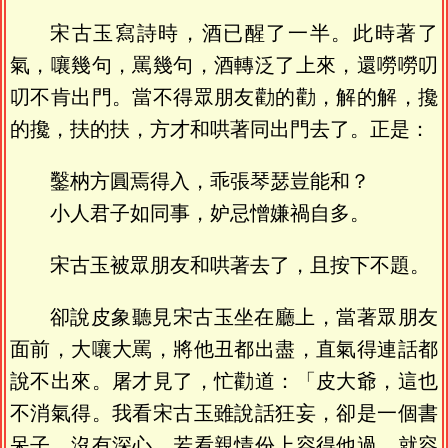
宋古玉寫詩時，酒已醒了一半。此時著了
氣，嚷幾句，罵幾句，酒轉泛了上來，還嘮嘮叨
叨不肯出門。當不得眾朋友勸的勸，解的解，攙
的攙，扶的扶，方才和哄著同出門去了。正是：
鑿枘方圓焉得入，乖張琴瑟豈能和？
小人君子如同事，妒忌憎嫌禍自多。
宋古玉被眾朋友和哄著去了，且按下不題。
卻說皮象聽見宋古玉坐在廳上，當著眾朋友
面前，大嚷大罵，將他丑都出盡，直氣得連話都
說不出來。屠才見了，忙勸道：「皮大爺，這也
不消氣得。我看宋古玉雖說話狂妄，卻是一個書
呆子，沒有深心。若看親情份上容得他過，就容