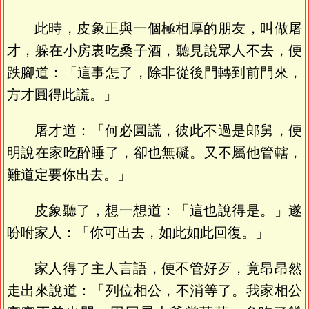
此時，皮象正與一個極相厚的朋友，叫做屠
才，躲在小房裏吃桑子酒，聽見說眾人不去，便
跌腳道：「這事怎了，除非從後門轉到前門來，
方才圓得此謊。」
屠才道：「何必圓謊，彼此不過是郎舅，便
明說在家吃醉睡了，卻也無礙。又不屬他管轄，
難道定要你出去。」
皮象聽了，想一想道：「這也說得是。」遂
吩咐家人：「你可出去，如此如此回復。」
家人得了主人言語，便不管好歹，竟昂昂然
走出來說道：「列位相公，不消等了。我家相公