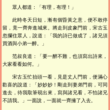
眾人都道：「有理，有理！」
此時冬天日短，漸有個昏黃之意，便不敢停
留，竟一齊奔進城來。將走到皮象門前，宋古玉
忽攔住眾人，說道：「我的詩已做成了，諸兄須
買酒與小弟一醉。」
范叔良道：「要一醉不難，也須寫出詩來，
大家看看如何。」
宋古玉忙抬頭一看，見是丈人門前，便滿心
歡喜的說道：「妙妙妙！剛走到妻弟門前，可同
進去，待我取筆硯出來，寫與諸兄看，不怕諸兄
不請我。」一面說，一面就一齊擁了入去。