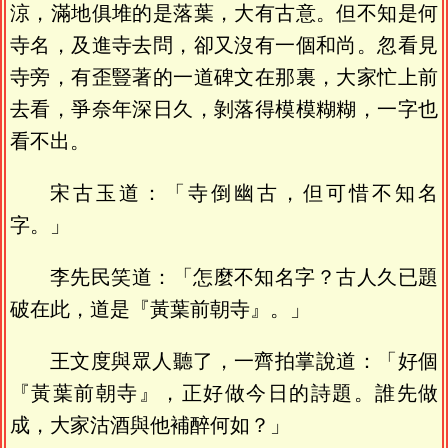
涼，滿地俱堆的是落葉，大有古意。但不知是何
寺名，及進寺去問，卻又沒有一個和尚。忽看見
寺旁，有歪豎著的一道碑文在那裏，大家忙上前
去看，爭奈年深日久，剝落得模模糊糊，一字也
看不出。
宋古玉道：「寺倒幽古，但可惜不知名
字。」
李先民笑道：「怎麼不知名字？古人久已題
破在此，道是『黃葉前朝寺』。」
王文度與眾人聽了，一齊拍掌說道：「好個
『黃葉前朝寺』，正好做今日的詩題。誰先做
成，大家沽酒與他補醉何如？」