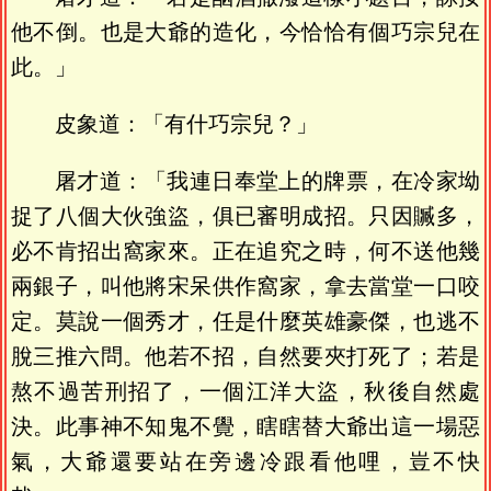
他不倒。也是大爺的造化，今恰恰有個巧宗兒在
此。」
皮象道：「有什巧宗兒？」
屠才道：「我連日奉堂上的牌票，在冷家坳
捉了八個大伙強盜，俱已審明成招。只因贓多，
必不肯招出窩家來。正在追究之時，何不送他幾
兩銀子，叫他將宋呆供作窩家，拿去當堂一口咬
定。莫說一個秀才，任是什麼英雄豪傑，也逃不
脫三推六問。他若不招，自然要夾打死了；若是
熬不過苦刑招了，一個江洋大盜，秋後自然處
決。此事神不知鬼不覺，瞎瞎替大爺出這一場惡
氣，大爺還要站在旁邊冷跟看他哩，豈不快