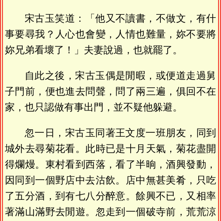
宋古玉笑道：「他又不讀書，不做文，有什
事要尋我？人心也會變，人情也難量，妳不要將
妳兄弟看壞了！」夫妻說過，也就罷了。
自此之後，宋古玉偶是閒暇，或便道走過舅
子門前，便也進去問聲，問了兩三遍，俱回不在
家，也只認做有事出門，並不疑他躲避。
忽一日，宋古玉同著王文度一班朋友，同到
城外去尋菊花看。此時已是十月天氣，菊花盡開
得爛熳。東村看到西落，看了半晌，酒興發動，
因同到一個野店中去沽飲。店中無甚美肴，只吃
了五分酒，到有七八分醉意。餘興不已，又相率
著滿山滿野去閒遊。忽走到一個破寺前，荒荒涼