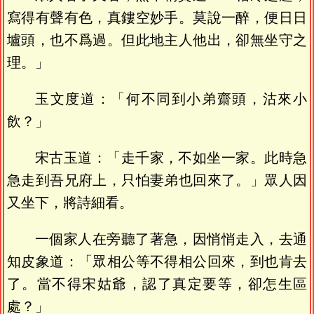
寫得有聲有色，真鏤空妙手。莫說一醉，便日日
壚頭，也不爲過。但此地主人他出，卻無坐守之
理。」
玉文度道：「何不同到小弟齋頭，沽來小
飲？」
宋古玉道：「走千家，不如坐一家。此時急
急走到吾兄府上，只怕妻弟也回來了。」眾人因
又坐下，將詩細看。
一個家人在旁聽了著急，因悄悄走入，去通
知皮象道：「眾相公等不得相公回來，到也肯去
了。當不得宋姑爺，認了真定要等，卻怎生區
處？」