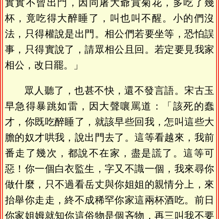
實實不曾出門，因同屠大爺賞菊花，多吃了幾
杯，竟吃得大醉睡了，叫也叫不醒。小的們沒
法，只得權說是出門。相公們若要坐等，恐怕誤
事，只得實說了，請眾相公且回。若定要見我家
相公，改日罷。」
眾人聽了，也甚不快，還不發言語。宋古玉
早急得暴跳如雷，因大聲嚷罵道：「該死的蠢
才，你既吃醉睡了，就該早些回我，怎叫這些大
膽的奴才哄我，說出門去了。這等看越來，我前
番走了幾次，都說不在家，盡是謊了。這等可
惡！你一個白衣監生，字又不識一個，我來尋你
做什麼，只不過看岳丈與你姐姐的親情分上，來
抬舉你走走，終不成稀罕你家這兩杯酒吃。前日
你家姐姆就知你這俗物是個吝物，再三叫我不要