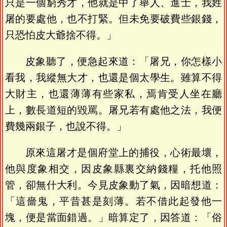
只是一個窮秀才，他就是中了舉人、進士，我姓
屠的要處他，也不打緊。但未免要破費些銀錢，
只恐怕皮大爺捨不得。」
皮象聽了，便急起來道：「屠兄，你怎樣小
看我，我縱無大才，也還是個太學生。雖算不得
大財主，也還薄薄有些家私，焉肯受人坐在廳
上，數長道短的毀罵。屠兄若有處他之法，我便
費幾兩銀子，也說不得。」
原來這屠才是個府堂上的捕役，心術最壞，
他與度象相交，因皮象縣裏交納錢糧，托他照
管，卻無什大利。今見皮象動了氣，因暗想道：
「這嗇鬼，平昔甚是刻薄。若不借此起發他一
塊，便是當面錯過。」暗算定了，因答道：「俗