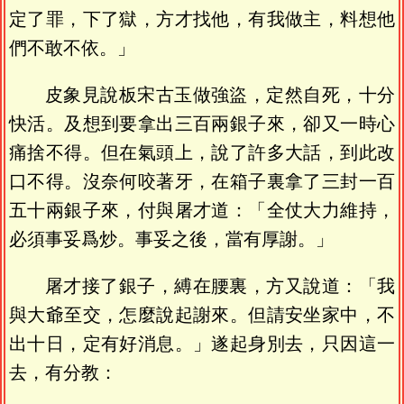
定了罪，下了獄，方才找他，有我做主，料想他
們不敢不依。」
皮象見說板宋古玉做強盜，定然自死，十分
快活。及想到要拿出三百兩銀子來，卻又一時心
痛捨不得。但在氣頭上，說了許多大話，到此改
口不得。沒奈何咬著牙，在箱子裏拿了三封一百
五十兩銀子來，付與屠才道：「全仗大力維持，
必須事妥爲炒。事妥之後，當有厚謝。」
屠才接了銀子，縛在腰裏，方又說道：「我
與大爺至交，怎麼說起謝來。但請安坐家中，不
出十日，定有好消息。」遂起身別去，只因這一
去，有分教：