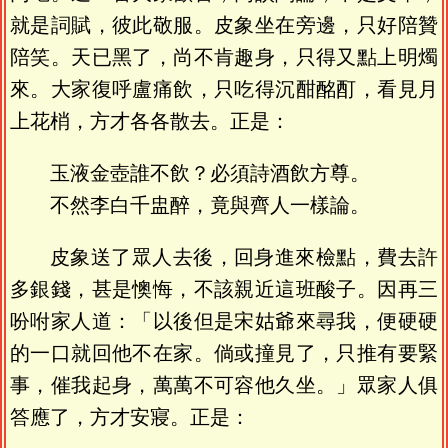
就是詞賦，彼此敬服。皮象坐在旁邊，只好陪贊
陪笑。天已黑了，尚不肯趣身，只得又點上明燭
來。大家復呼盧痛飲，只吃得沉酣酩酊，看見月
上花梢，方才各各散去。正是：
玉液金壺誰不飲？必須詩酒飲方尊。
不然李白千盅醉，竟與齊人一樣論。
皮象送了眾人去後，回身進來檢點，費去許
多銀錢，甚是懊悔，不該親近這班酸子。因再三
吩咐家人道：「以後但是宋姑爺來尋我，便硬硬
的一口就回他不在家。倘或撞見了，只推有要緊
事，催我起身，萬萬不可容他久坐。」眾家人俱
答應了，方才安寢。正是：