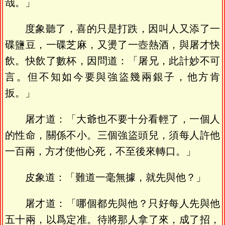
哉。」
度象聽了，喜的只是打跌，因叫人又添了一
碟鹽豆，一碟芝麻，又燙了一壺熱酒，與屠才快
飲。快飲了數杯，因問道：「屠兄，此計妙不可
言。但不知如今要與強盜幾兩銀子，他方肯
扳。」
屠才道：「大爺也不要十分看輕了，一個人
的性命，關係不小。三個強盜頭兒，須每人許他
一百兩，方才使他心死，不至後來轉口。」
皮象道：「難道一毫無據，就先與他？」
屠才道：「哪個都先與他？只好每人先與他
五十兩，以爲定准。待將那人拿了來，成了招，