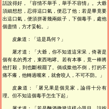
話說得好，『容情不舉手，舉手不容情』。大爺
須細想想，忍得這口氣，便忍了他；若是畢竟要
出這口氣，便須拼著幾兩銀子，下個毒手，處他
個盡情，方才妥帖。」
皮象道：「這是爲何？」
屠才道：「大爺，你不知道這宋呆，倚著是
個有名的秀才，東西咆哮。若有本事，竟一棒將
他打殺，到也斷根罷了。倘或撳他不倒，打的不
痛不癢，他轉過嘴來，就會咬人，不可不防。」
皮象道：「屠兄果是個見家，論得十分有
理。但不知這個毒手怎生下起」
屠才道：「若是酗酒撒潑這樣小題目，諒按