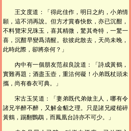
王文度道：「得此佳作，明日之約，小弟情
願，這不消再說。但方才賞春快飲，亦已沉酣，
不料覽宋兄珠玉，喜其精微，驚其奇特，一驚一
喜，沉酣早變爲清醒。欲彼此散去，天尚未晚，
此時此際，卻將奈何？」
內中有一個朋友范叔良說道：「詩成黃鶴，
實難再題；酒盡玉壺，重沽何礙！小弟既杖頭未
攜，尚有春衣可典。」
宋古玉笑道：「妻弟既代弟做主人，哪有令
諸兄半醉不醉，又解金貂之理。只是諸兄縱槌碎
黃鶴，踢翻鸚鵡，而鳳凰台詩亦不可少。」