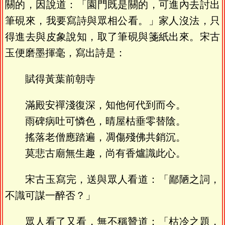
關的，因說道：「園門既是關的，可進內去討出
筆硯來，我要寫詩與眾相公看。」家人沒法，只
得進去與皮象說知，取了筆硯與箋紙出來。宋古
玉便磨墨揮毫，寫出詩是：
賦得黃葉前朝寺
滿殿安禪淺復深，知他何代到而今。
雨碑病吐可憐色，晴屋枯垂零替陰。
搖落老僧應踏遍，凋傷殘佛共銷沉。
莫悲古廟無生趣，尚有香爐識此心。
宋古玉寫完，送與眾人看道：「鄙陋之詞，
不識可謀一醉否？」
眾人看了又看，無不稱贊道：「枯冷之題，