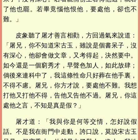
了他也罷。若畢竟惱他恨他，要處他，卻也不
難。」
皮象聽了屠才善言相勸，方回過氣來說道：
「屠兄，你不知道宋古玉，雖說是個書呆子，沒
有深心，他卻會做文章，又考得起，決然要中。
如今還是一個窮秀才，早聲色加人，如此放肆；
倘後來連科中了，我這條性命只好葬在他手裏，
不得不慮。屠兄，你方才說，要處他不難。我想
打他又打他不得，告他又告他不過。屠兄，你這
處他之言，不知是真是假？」
屠才道：「我與你是何等交情，怎好說假
話。不是我在衙門中走動，誇口說，莫說宋古玉