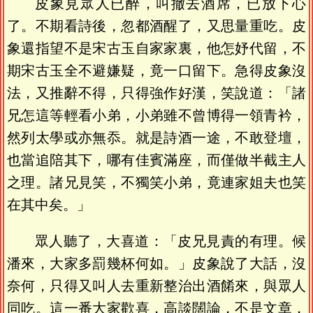
皮象見眾人已醉，叫撤去酒席，已放下心
了。不期看詩後，忽都酒醒了，又思量重吃。皮
象還指望不是宋古玉自家家裏，他怎妤代留，不
期宋古玉全不避嫌疑，竟一口留下。急得皮象沒
法，又推辭不得，只得強作好漢，笑說道：「諸
兄怎這等輕看小弟，小弟雖不曾博得一領青衿，
然列太學或亦無忝。就是詩酒一途，不敢登壇，
也當追陪其下，哪有佳賓滿座，而僅做半截主人
之理。諸兄見笑，不獨笑小弟，竟連家姐夫也笑
在其中矣。」
眾人聽了，大喜道：「皮兄見責的有理。候
潘來，大家多罰幾杯何如。」皮象說了大話，沒
奈何，只得又叫人去重新整治出酒餚來，與眾人
同吃。這一番大家歡喜，高談闊論，不是文章，