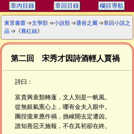
章內目錄
章回目錄
欄目導航
東里書齋
➩
文學部
➩
小說類
➩
通俗之屬
➩
章回小說之
品
➩《
賽紅絲
》
第二回 宋秀才因詩酒輕人賈禍
詩曰：
富貴興衰類轉蓬，文人別是一帆風。
從無銀氣熏心上，哪有金夫入眼中。
團捏攏來應作禍，挑峻開去定遭凶。
誰知善惡天施報，不在其初卻在終。