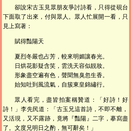
卻說宋古玉見眾朋友爭討詩看，只得從硯台
下面取了出來，付與眾人。眾人忙展開一看，只
見上寫著：
賦得豔陽天
夏烈冬嚴也占芳，較來明媚讓春光。
日烘花影疑含笑，雲洗天容似靚妝。
形象盡空遍有色，聲聞無臭忽生香。
始知吐到風流氣，自簇東皇錦繡行。
眾人看完，盡皆拍案稱贊道：「好詩！好
詩！」李先民道：「古玉兄這首詩，不即不離，
又活現，又不露跡，竟將『豔陽』二字，摹寫盡
了。文度兄明日之酌，無可辭矣！」