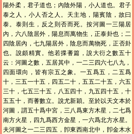
陽外柔，君子道也；內陰外陽，小人道也。君子
泰之人，小人否之人。天主地，陽賓陰，故曰
泰。泰則生，反之則否而死。按河圖一三陽居
內，六八陰居外，陽息而萬物生，正泰卦也；二
四陰居內，七九陽居外，陰息而萬物死，正否卦
也。說頗精實。他若揲蓍篇，說大衍之數五十
云：河圖之數，五居其中，一二三四六七八九，
四面環向，皆有宗五之象。一五爲五，二五爲
十，三五一十五，四五二十，五五二十五，六五
三十，七五三十五，八五四十，九五四十五，十
五五十，而蓍數立。說尤新穎。至於以天文本於
河圖，謂五十爲中宮，三八爲東方木星，二七爲
南方火星，四九爲西方金星，一六爲北方水星。
夫河圖之一二三四五，卽東西南北中，卽金木水