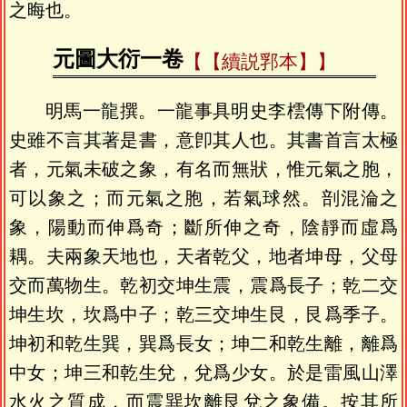
之晦也。
元圖大衍一卷
【續説郛本】
明馬一龍撰。一龍事具明史李橒傳下附傳。
史雖不言其著是書，意卽其人也。其書首言太極
者，元氣未破之象，有名而無狀，惟元氣之胞，
可以象之；而元氣之胞，若氣球然。剖混淪之
象，陽動而伸爲奇；斷所伸之奇，陰靜而虛爲
耦。夫兩象天地也，天者乾父，地者坤母，父母
交而萬物生。乾初交坤生震，震爲長子；乾二交
坤生坎，坎爲中子；乾三交坤生艮，艮爲季子。
坤初和乾生巽，巽爲長女；坤二和乾生離，離爲
中女；坤三和乾生兌，兌爲少女。於是雷風山澤
水火之質成，而震巽坎離艮兌之象備。按其所