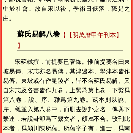
中於社會。故自宋以後，學術日低落，職是之
由。
蘇氏易解八卷
【明萬曆甲午刊本】
宋蘇軾撰，前提要已著錄。惟前提要名曰東
坡易傳。宋志亦名易傳，其津逮本、學津本皆作
易傳。東坡或有作毘陵者，皆不名蘇氏易解。又
自宋志及各書皆作九卷，上繫爲第七卷，下繫爲
第八卷，說、序、雜爲第九卷。茲本則以說、
序、雜並入第八卷中，而删去說卦之名，俾與下
繫連，若說卦卽爲下繫文者，頗屬不合。攷刊此
本者，爲潁川陳所蘊。所蘊字子有，進士，爲南