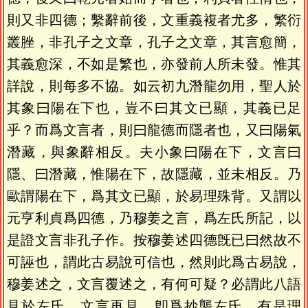
則又非四德；繫辭前後，文重義複者尤多，繁衍
叢脞，非孔子之文章，孔子之文章，其言愈簡，
其義愈深，不如是繁也，亦發前人所未發。惟其
詳說，則每多不協。如云初九潛龍勿用，聖人於
其象曰陽在下也，豈不曰其文已顯，其義已足
乎？而爲文言者，則曰龍德而隱者也，又曰陽氣
潛藏，與象辭相反。夫小象曰陽在下，文言曰
隱、曰潛藏，惟陽在下，故隱藏，並未相反。乃
歐謂陽在下，爲其文已顯，於易理殊背。又謂以
元亨利貞爲四德，乃穆姜之言，爲左氏所記，以
是證文言非孔子作。按穆姜述四德旣已曰然故不
可誣也，謂此古易說可信也，然則此爲古易說，
穆姜述之，文言覆述之，有何可疑？必謂此八語
見於左氏，文言再見，卽爲抄襲左氏，有是理