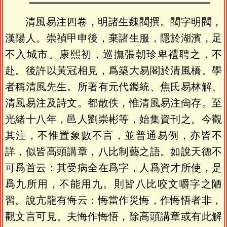
清風易注四卷，明諸生魏閥撰。閥字明閥，
漢陽人。崇禎甲申後，棄諸生服，隱於湖濱，足
不入城市。康熙初，巡撫張朝珍卑禮聘之，不
赴。後許以黃冠相見，爲築大易閣於清風橋。學
者稱清風先生。所著有元代鑑統、焦氏易林解、
清風易注及詩文。都散佚，惟清風易注尙存。至
光緒十八年，邑人劉崇彬等，始集資刊之。今觀
其注，不惟置象數不言，並普通易例，亦皆不
詳，似皆高頭講章，八比制藝之語。如說天德不
可爲首云：其受病全在爲字，人爲資才所使，是
爲九所用，不能用九。則皆八比咬文嚼字之陋
習。說亢龍有悔云：悔當作災悔，作悔悟者非，
觀文言可見。夫悔作悔悟，除高頭講章或有此解