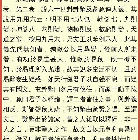
卷、第二卷，說六十四卦卦辭及彖象傳大義。其
說用九用六云：明不用七八也。乾爻七，九則
變；坤爻八，六則變。物極則反，數窮則變，天
道之常。按用九用六，乃文王以筮例示人，此其
義先儒無知者。獨歐公以用爲變，發前人所未
發，有功於易道甚大。惟歐於易象，旣一槪不
知，於易理所入尤淺，故其說多空泛不切，且於
易辭妄生疑惑。如天行健君子以自强不息，而疑
其有闕文。屯卦辭曰勿用有攸往，而彖曰動乎險
中、象曰君子以經綸，謂二者皆往之事，與卦義
相反。斯皆觀象太疏，不知辭由象繫之過。至謂
文言、繫辭出於諸家，昔之人雜取以釋經，非一
人之言，更非聖人之作，故文言以元亨利貞爲四
德，後又曰乾元者始而亨者也，利貞者性情也，