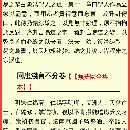
易之辭占象爲聖人之道。第十一章曰聖人作易立
象以盡意，而用易者貴得意而忘言。於雜卦傳
曰，此傳乃錯綜舉之，以見無非妙理，原不拘拘
於反對。序卦言易道之常，雜卦言易道之變。以
乾爲首而必終之以夬者，決去一陰，復爲純乾。
易之爲書，與天地相終始。總之其說，皆程朱之
宗派也。
同患淺言不分卷
【無夢園全集
本】
明陳仁錫著。仁錫字明卿，長洲人。天啓進
士，官編修，掌誥勅。後以不肯撰魏璫鐵券文落
職。崇禎初復官，遷南京國子監祭酒。卒諡文