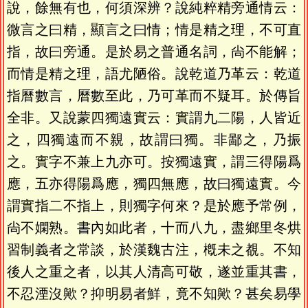
說，餘無有也，何須深辨？說純粹精旁通情云：
微言之曰精，顯言之曰情；情是精之理，不可直
指，故曰旁通。是於易之普通名詞，尙不能解；
而情是精之理，語尤陋俗。說乾道乃革云：乾道
指曆數言，曆數至此，乃可革而不疑耳。於傳旨
全非。又說蒙四獨遠實云：實謂九二陽，人皆近
之，四獨遠而不親，故謂曰獨。非鄙之，乃振
之。實字不兼上九亦可。按獨遠實，謂三得陽爲
應，五亦得陽爲應，獨四無應，故曰獨遠實。今
謂實指二不指上，則獨字何來？是於應予常例，
尙不嫻熟。書內如此者，十而八九，盡鄉里冬烘
習制義者之常談，於漢魏古注，槪未之覩。不知
後人之重之者，以其人清高可敬，遂並重其書，
不忍湮沒歟？抑明易者鮮，竟不知歟？甚矣易學