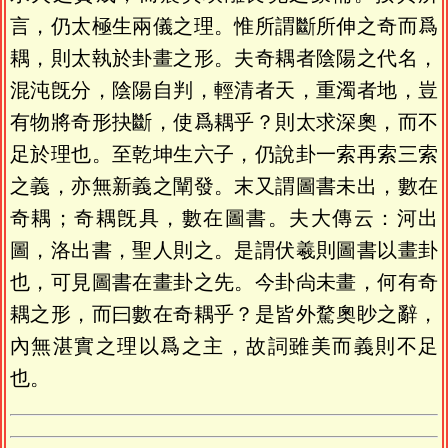
言，仍太極生兩儀之理。惟所謂斷所伸之奇而爲
耦，則太執於卦畫之形。夫奇耦者陰陽之代名，
混沌旣分，陰陽自判，輕清者天，重濁者地，豈
有物將奇形抉斷，使爲耦乎？則太求深奧，而不
足於理也。至乾坤生六子，仍說卦一索再索三索
之義，亦無新義之闡發。末又謂圖書未出，數在
奇耦；奇耦旣具，數在圖書。夫大傳云：河出
圖，洛出書，聖人則之。是謂伏羲則圖書以畫卦
也，可見圖書在畫卦之先。今卦尙未畫，何有奇
耦之形，而曰數在奇耦乎？是皆外騖奧眇之辭，
內無湛實之理以爲之主，故詞雖美而義則不足
也。