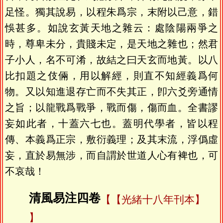
足怪。獨其說易，以程朱爲宗，末附以己意，錯
悞甚多。如說玄黃天地之雜云：處陰陽兩爭之
時，尊卑未分，貴賤未定，是天地之雜也；然君
子小人，名不可淆，故結之曰天玄而地黃。以八
比扣題之伎倆，用以解經，則直不知經義爲何
物。又以知進退存亡而不失其正，卽六爻旁通情
之旨；以龍戰爲戰爭，戰而傷，傷而血。全書謬
妄如此者，十蓋六七也。蓋明代學者，皆以程
傳、本義爲正宗，敷衍義理；及其末流，浮僞虛
妄，直於易無涉，而自謂於世道人心有裨也，可
不哀哉！
清風易注四卷
【光緒十八年刊本】