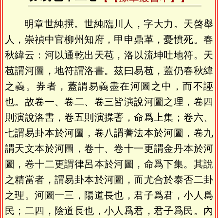
明章世純撰。世純臨川人，字大力。天啓舉
人，崇禎中官柳州知府，甲申鼎革，憂憤死。春
秋緯云：河以通乾出天苞，洛以流坤吐地符。天
苞謂河圖，地符謂洛書。茲曰易苞，蓋仍春秋緯
之義。券者，蓋謂易義盡在河圖之中，而不誣
也。故卷一、卷二、卷三皆演說河圖之理，卷四
則演說洛書，卷五則演揲蓍，命爲上集；卷六、
七謂易卦本於河圖，卷八謂蓍法本於河圖，卷九
謂天文本於河圖，卷十、卷十一更謂金丹本於河
圖，卷十二更謂律呂本於河圖，命爲下集。其說
之精當者，謂易卦本於河圖，而尤合於泰否二卦
之理。河圖一三，陽道長也，君子爲君，小人爲
民；二四，陰道長也，小人爲君，君子爲民。內