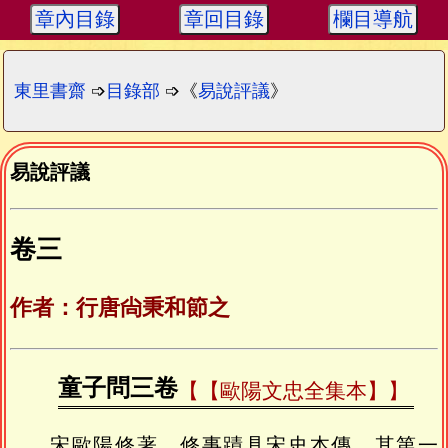
章內目錄
章回目錄
欄目導航
東里書齋
➩
目錄部
➩《
易說評議
》
易說評議
卷三
作者：行唐尙秉和節之
童子問三卷
【歐陽文忠全集本】
宋歐陽修著，修事蹟具宋史本傳。其第一