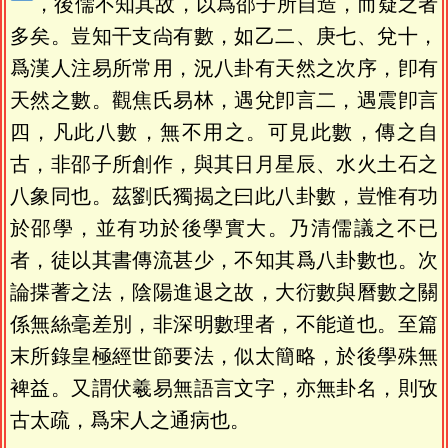
，後儒不知其故，以爲邵子所自造，而疑之者
多矣。豈知干支尙有數，如乙二、庚七、兌十，
爲漢人注易所常用，況八卦有天然之次序，卽有
天然之數。觀焦氏易林，遇兌卽言二，遇震卽言
四，凡此八數，無不用之。可見此數，傳之自
古，非邵子所創作，與其日月星辰、水火土石之
八象同也。茲劉氏獨揭之曰此八卦數，豈惟有功
於邵學，並有功於後學實大。乃清儒議之不已
者，徒以其書傳流甚少，不知其爲八卦數也。次
論揲蓍之法，陰陽進退之故，大衍數與曆數之關
係無絲毫差別，非深明數理者，不能道也。至篇
末所錄皇極經世節要法，似太簡略，於後學殊無
裨益。又謂伏羲易無語言文字，亦無卦名，則攷
古太疏，爲宋人之通病也。