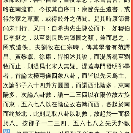
略在南渡前。今按其自序曰：康節先生遺書，或
得於家之草藁，或得於外之傳聞。是其時康節書
尙未刊行。又曰：自希夷先生陳公而下，如穆伯
長李挺之，以至劉長民鈎隱圖之類，兼而思之，
罔或遺佚。夫劉牧在仁宗時，傳其學者有范諤
昌、黃黎獻、徐康，皆祖述其說，而湜所稱至劉
牧而止，則湜爲北宋人無疑。湜蓋專門發明邵學
者，首論太極兩儀四象八卦，而皆以先天爲主。
次論邵子六十四卦方圓圖，而謂西北陰多，東南
陽多。次論八卦數，謂一二三四以在陽位故左旋
而東，五六七八以在陰位故右轉而西，各起於南
而終於北，此則是取八卦以制數，故起於一而极
於八。按邵子一二三四、五六七八之先天卦數