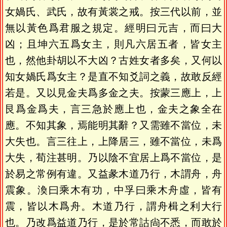
女媧氏、武氏，故有黃裳之戒。按三代以前，並
無以黃色爲君服之規定。經明曰元吉，而曰大
凶；且坤六五爲女主，則凡六居五者，皆女主
也，然他卦胡以不大凶？古姓女者多矣，又何以
知女媧氏爲女主？是直不知爻詞之義，故敢反經
若是。又以見金夫爲多金之夫。按蒙三應上，上
艮爲金爲夫，言三急於應上也，金夫之象全在
應。不知其象，焉能明其辭？又需雖不當位，未
大失也。言三往上，上降居三，雖不當位，未爲
大失，荀注甚明。乃以陰不宜居上爲不當位，是
於易之常例有違。又益彖木道乃行，木謂舟，舟
震象。渙曰乘木有功，中孚曰乘木舟虛，皆有
震，皆以木爲舟。木道乃行，謂舟楫之利大行
也。乃改爲益道乃行，是於常詁尙不悉，而敢於