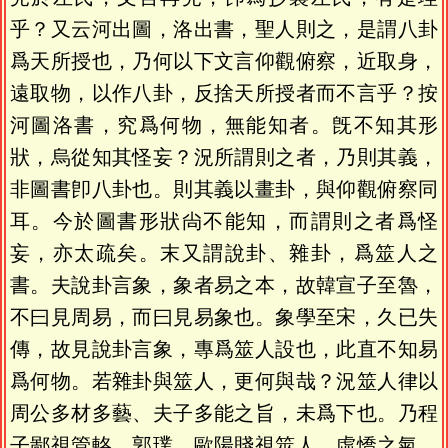
乎？又云河出圖，洛出書，聖人則之，是謂八卦
爲天所授也，乃何以下文言仰觀俯察，近取身，
遠取物，以作八卦，反捨天所授者而不言乎？按
河圖洛書，究爲何物，無能知者。旣不知其形
狀，烏從知其怪妄？況所謂則之者，乃則其義，
非圖書卽八卦也。則其義以畫卦，與仰觀俯察同
耳。今於圖書形狀尙不能知，而謂則之者爲怪
妄，亦太疏矣。末又謂說卦、雜卦，爲筮人之
書。夫說卦言象，象者易之本，故韓宣子至魯，
不曰見周易，而曰見易象也。象學至宋，久已失
傳，故見說卦言象，專爲筮人設也，此直不知易
爲何物。若雜卦與筮人，更何與哉？況筮人律以
周公多材多藝、夫子多能之旨，未爲下也。乃程
子鄙視管輅、郭璞，歐陽賤視筮人，虛憍之氣，