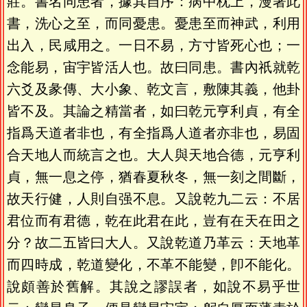
莊。書名同患者，據其自序：病中枕上，漫著此
書，洗心之至，而同憂患。憂患至而神武，利用
出入，民咸用之。一日不易，方寸皆死心也；一
念能易，宙宇皆活人也。故曰同患。書內祇就乾
六爻及彖傳、大小象、乾文言，敷陳其義，他卦
皆不及。其論之精當者，如曰乾元亨利貞，有全
指爲天道者非也，有全指爲人道者亦非也，易固
合天地人而統言之也。大人與天地合德，元亨利
貞，無一息之停，猶春夏秋冬，無一刻之間斷，
故天行健，人則自强不息。又說乾九二云：不居
君位而有君德，乾在此君在此，豈有在天在田之
分？故二五皆曰大人。又說乾道乃革云：天地革
而四時成，乾道變化，不革不能變，卽不能化。
說頗善於舊解。其說之謬誤者，如說不易乎世