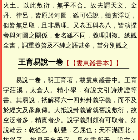
火土。以此敷衍，無乎不合。故夫謂天文、金
丹、律呂，皆原於河圖，雖可强說，義實浮泛，
似皆無足取，且非易理。又卷五與卷八，皆演揲
蓍與河圖之關係，命名雖不同，義理則複。總觀
全書，詞重義贅及不純之語甚多，當分別觀之。
王育易說一卷
【婁東叢書本】
易說一卷，明王育著，載婁東叢書中。王育
字莊溪，太倉人。精小學，有說文引詩辨證等
書。其易說，祇解釋六十四卦卦義字義，而不及
於經文及彖象傳。大抵說卦義皆就舊說敷衍，故
空泛者多，精實者少。說字義則頗有可取者。如
說乾云：乾從乙，倝聲，乙屈也；天不滿西北，