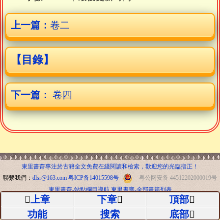
上一篇：
卷二
【目錄】
下一篇：
卷四
東里書齋專注於古籍全文免費在綫閱讀和檢索，歡迎您的光臨指正！
聯繫我們：
dlsr@163.com
粤ICP备14015598号
粤公网安备 44512202000019号
東里書齋-站點欄目導航
東里書齋-全部書籍列表
上章
下章
頂部
功能
搜索
底部