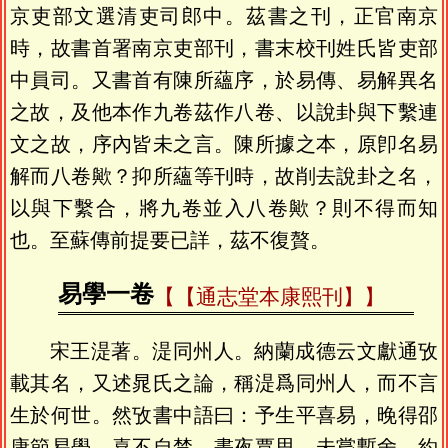
京吏部文選清吏司郎中。茲書之刊，正官南京
時，故書首署南京吏部刊，書末校刊姓氏皆吏部
中員司。又書首有陳所蘊序，於易傳、易解異名
之故，及他本作九卷茲作八卷、以說卦與下繫連
文之故，序內皆未之言。陳所據之本，原卽名易
解而八卷歟？抑所蘊等刊時，故削去說卦之名，
以與下繫合，將九卷並入八卷歟？則不得而知
也。至蘇傳前提要已詳，茲不復贅。
易學一卷
【通志堂本康熙刊】
宋王湜著。湜同州人。納蘭成德云文獻通攷
載其名，又述晁氏之論，稱湜爲同州人，而不言
生於何世。然攷書中語曰：予生平喜易，晚得邵
康節易學，喜不自禁，晝夜覃思，未嘗暫舍。約