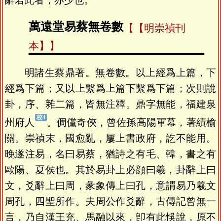
辭若此者，亦少也。
萬遠堂易蔡無卷數
【明崇禎刊
本】
明諸生蔡鼎著。無卷數。以上經爲上篇，下
經爲下篇；又以上繫爲上篇下繫爲下篇；次則說
卦，序、雜二篇，皆無注釋。鼎字無能，福建泉
州府人
。倜儻奇俠，曾佐孫高陽軍幕，著績榆
關。崇禎末，國愈亂，屢上書政府，訖不能用。
晚遂注易，名曰易蔡，猶詩之有毛、韓，書之有
歐陽、夏侯也。其於易卦上必顔曰羲，卦辭上曰
文，爻辭上曰周，彖象傳上曰孔，意謂易乃羲文
周孔，四聖所作。夫周公作爻辭，古傳記曾無一
言，乃自漢王充、馬融以來，卽有此悞說，原不