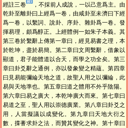
經註三卷
，不採前人成說，一以己意爲主。由
乾卦至離卦曰上經爲一卷，由咸卦至未濟曰下經
爲一卷，以繫詞、說卦、序卦、雜卦爲一卷。發
揮易理，頗爲醇正。上經體例一如朱子本義。其
第三卷於繫辭上傳第一章曰，經見易書之理，本
於乾坤，盡於易簡。第二章曰文周繫辭，借象以
顯道，君子能體道以合天，而學之功全矣。第三
章曰卦爻辭之通例，亦以發象變之精蘊。第四章
曰見易能彌綸天地之道，故聖人用之以彌綸，此
易與天地準也。第五章曰道之體用不外乎陰陽。
第六章曰易之廣大，本乾坤廣大而來。第七章曰
易道之至，聖人用以崇德廣業。第八章曰卦爻之
用，人當擬議以成變化。第九章曰天地大衍之
數，揲蓍求卦之法，而贊其變化之神。第十章曰