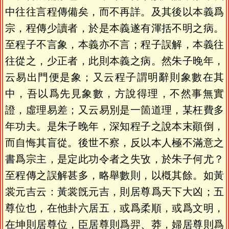
中往往言程傳備矣，而不再詳。及其後以本義爲
宗，程傳少讀者，於是本義遂有渾括不明之病。
至程子不言象，本義亦不言；程子誤解，本義往
往從之，少正者，此則本義之病。然朱子晚年，
云易出門便是象；又云程子謂明辭則象數在其
中，吾以爲先見象數，方說得理，不然事無實
證，虛理易差；又云易別是一箇道理，某枉費多
年功夫。是朱子晚年，深知程子之說本末顚倒，
而自悔其盲從。後世不察，反以本人極不滿意之
書爲宗主，是定此功令者之失攷，於朱子何尤？
至程傳之誤解甚多，略舉數則，以槪其餘。如黃
裳元吉云：黃裳旣元吉，則居尊爲天下大凶；五
尊位也，在他卦六居五，或爲柔順，或爲文明，
在坤則居尊位，臣居尊則爲羿、莽，婦居尊則爲