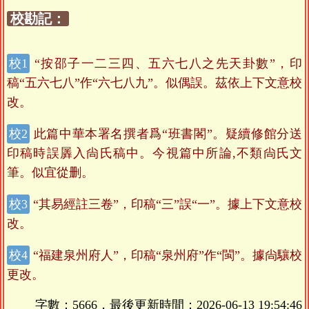
校勘記：
“按邵子一二三四、五六七八之先天卦數”，印
稿“五六七八”作“六七八九”。似偶誤。茲依上下文意校
改。
此篇中華本署名撰者爲“班書閣”。疑續修館分送
印稿時誤羼入尙氏稿中。今視篇中所論,不類尙氏文
筆。似宜從删。
“其易經註三卷”，印稿“三”誤“一”。據上下文意校
改。
“福建泉州府人”，印稿“泉州府”作“閩”。據尙驤校
更改。
字數：5666，最後更新時間：
2026-06-13 19:54:46