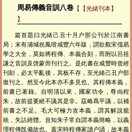
周易傳義音訓八卷
【光緒刊本】
篇首題曰光緒己丑十月户部公刊於江南書
局；末有浦城祝鳳喈咸豐六年跋，謂欲觀宋儒易
學之大全，莫如將程傳、本義合刻，而附以呂祖
謙之音訓及啓蒙而刊行之。是此書在咸豐時曾經
刊刻，必太平亂後，其板不存，至光緒己丑户部
復刊之。然至今此本亦不多見也。其程傳本義，
前書已著錄。自明清以來，國家功令，尊尙程
朱，故前提要絕不議其是非。茲略爲平議，以補
前書之不足。毛大可極力攻本義，謂其解說籠
統，失詁經體。豈知朱子常自謂本義簡略，以義
理程傳旣備故也。蓋宋時程傳家讀户誦，故本義