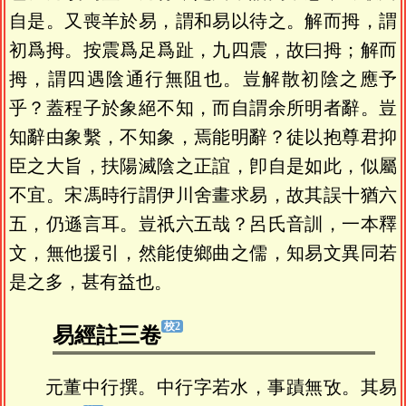
自是。又喪羊於易，謂和易以待之。解而拇，謂
初爲拇。按震爲足爲趾，九四震，故曰拇；解而
拇，謂四遇陰通行無阻也。豈解散初陰之應予
乎？蓋程子於象絕不知，而自謂余所明者辭。豈
知辭由象繫，不知象，焉能明辭？徒以抱尊君抑
臣之大旨，扶陽滅陰之正誼，卽自是如此，似屬
不宜。宋馮時行謂伊川舍畫求易，故其誤十猶六
五，仍遜言耳。豈祇六五哉？呂氏音訓，一本釋
文，無他援引，然能使鄉曲之儒，知易文異同若
是之多，甚有益也。
易經註三卷
元董中行撰。中行字若水，事蹟無攷。其易