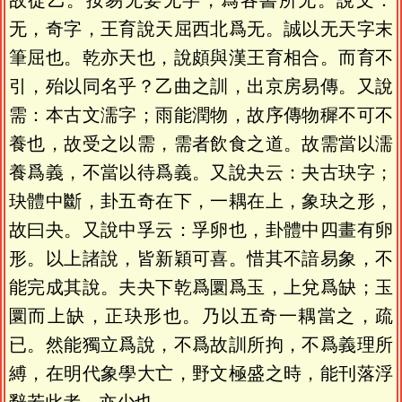
故從乙。按易无妄无字，爲各書所无。說文：
无，奇字，王育說天屈西北爲无。誠以无天字末
筆屈也。乾亦天也，說頗與漢王育相合。而育不
引，殆以同名乎？乙曲之訓，出京房易傳。又說
需：本古文濡字；雨能潤物，故序傳物穉不可不
養也，故受之以需，需者飲食之道。故需當以濡
養爲義，不當以待爲義。又說夬云：夬古玦字；
玦體中斷，卦五奇在下，一耦在上，象玦之形，
故曰夬。又說中孚云：孚卵也，卦體中四畫有卵
形。以上諸說，皆新穎可喜。惜其不諳易象，不
能完成其說。夫夬下乾爲圜爲玉，上兌爲缺；玉
圜而上缺，正玦形也。乃以五奇一耦當之，疏
已。然能獨立爲說，不爲故訓所拘，不爲義理所
縛，在明代象學大亡，野文極盛之時，能刊落浮