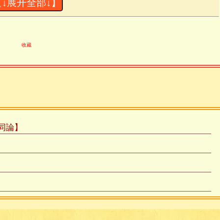
【↓展开全部↓】
明季清初四大高僧。《觀老莊影響論》，一名
十八年庚寅，大師四十五歲；《道德經解》經
年丁未成書，大師六十二歲。《憨山老人自序
收藏
“注《道德經》成。予幼讀《老子》，以文古意
請爲之注。始於壬辰屬意，每參究透徹，方落
輕放。因此用功十五年，攜於行間，至今方
之作。
同論】
而平議三教，每有警拔之俊語，如言“不知《春
忘世；不參禪，不能出世”，均足啓人深長之
亦明季思想史之珍貴史料也。