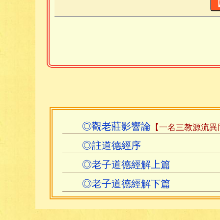
述宏富。與蓮師、紫柏、蕅益並稱
《三教源流異同論》，作於明萬曆
始於萬曆二十年壬辰，萬曆三十五
年譜實錄》萬曆三十五年條下云：
幽，切究其旨，有所得，俗弟子
筆。苟一字有疑而不通者，決不
完。”多歷年所，均大師精心結撰
◎觀老莊影響論
【一名三教源流異
憨山於老子玄旨，多有神悟，
◎註道德經序
秋》，不能涉世；不知老莊，不能
◎老子道德經解上篇
思。不僅爲研讀老學者所宜參考，
◎老子道德經解下篇