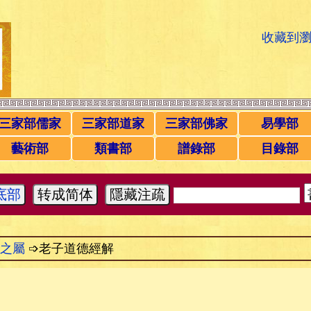
收藏到
三家部儒家
三家部道家
三家部佛家
易學部
藝術部
類書部
譜錄部
目錄部
底部
转成简体
隱藏注疏
之屬
➩老子道德經解