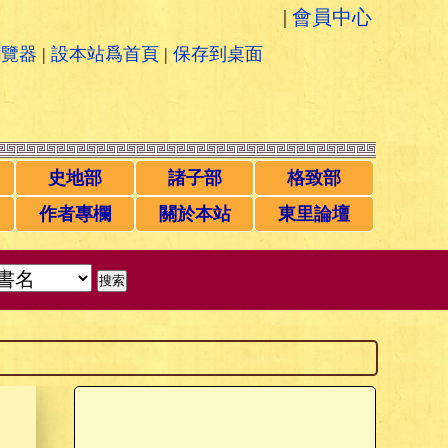
|
會員中心
瀏覽器
|
設本站爲首頁
|
保存到桌面
史地部
諸子部
格致部
作者專欄
關於本站
東里論壇