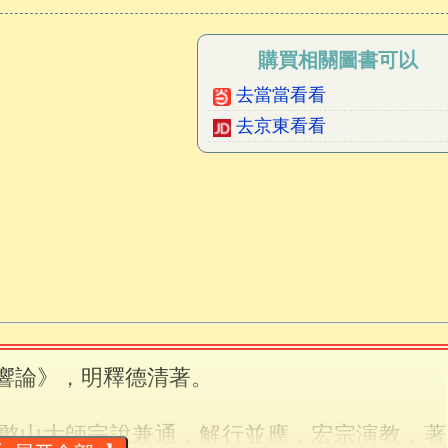
購買相關圖書可以
去當當看看
去京東看看
響論》，明釋德清著。
憨山大師宗說兼通，解行並應，宏宗演教，著