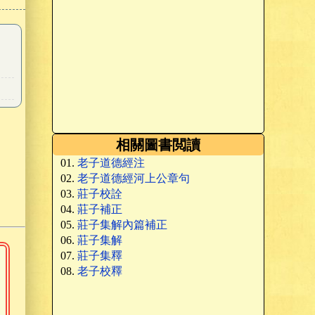
相關圖書閲讀
老子道德經注
老子道德經河上公章句
莊子校詮
莊子補正
莊子集解內篇補正
莊子集解
莊子集釋
老子校釋