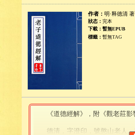
作者：
明·释德清 著
狀态：
完本
下載：暫無EPUB
標籤：
暫無TAG
《道德經解》，附《觀老莊影
德清，字澄印，號憨山老人。