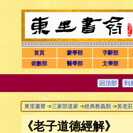
首頁
蒙學部
字辭部
術數部
醫學部
文學部
回頂部
到
東里書齋
➩
三家部道家
➩
經典教義類
➩
黃老莊
《
老子道德經解
》