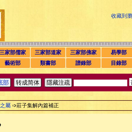
收藏到
三家部儒家
三家部道家
三家部佛家
易學部
藝術部
類書部
譜錄部
目錄部
底部
转成简体
隱藏注疏
之屬
➩莊子集解內篇補正
》