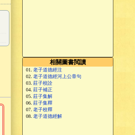
相關圖書閲讀
老子道德經注
老子道德經河上公章句
莊子校詮
莊子補正
莊子集解
莊子集釋
老子校釋
老子道德經解