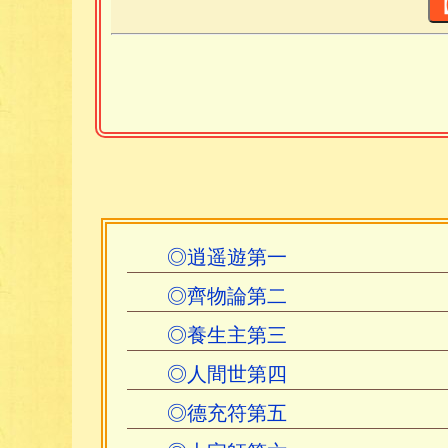
其行事也有助於對作品本身的
關於劉武其人，最常見的資料
正》書末有「一九四八年仲秋
出生於一八八三年。而據此知
八年劉武六十六歲時。又古籍
有作者姓名云：「長沙王先謙
◎逍遥遊第一
字策成，爲湖南邵陽人。於
◎齊物論第二
料》，得關於劉武資料數篇。
◎養生主第三
「劉策成又名劉武，新邵縣花橋鄉
◎人間世第四
北京中央文史館逝世。」 與
◎德充符第五
4歲入私塾，9歲已博覽羣書