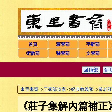
首頁
蒙學部
字辭部
術數部
醫學部
文學部
回頂部
到
東里書齋
➩
三家部道家
➩
經典教義類
➩
黃老莊
《
莊子集解內篇補正