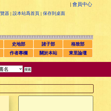
|
會員中心
瀏覽器
|
設本站爲首頁
|
保存到桌面
史地部
諸子部
格致部
作者專欄
關於本站
東里論壇