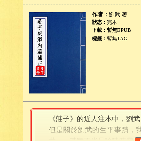
作者：
劉武 著
狀态：
完本
下載：暫無EPUB
標籤：
暫無TAG
《莊子》的近人注本中，劉武
但是關於劉武的生平事蹟，
世」，其實不光是論詩時需要