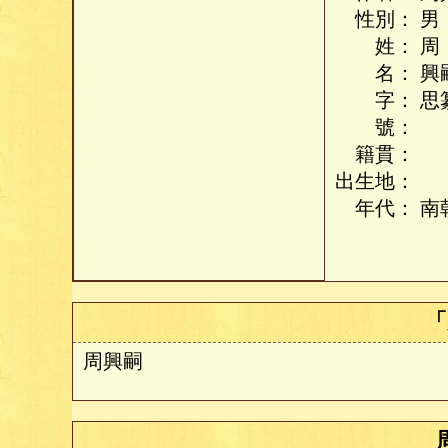
性別：
男
姓：
周
名：
興
字：
思
號：
籍貫：
出生地：
年代：
南
「
周興嗣