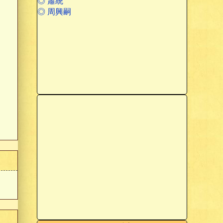
◎ 蕭統
◎ 周興嗣