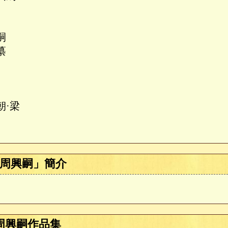
嗣
纂
朝·梁
周興嗣」簡介
周興嗣作品集