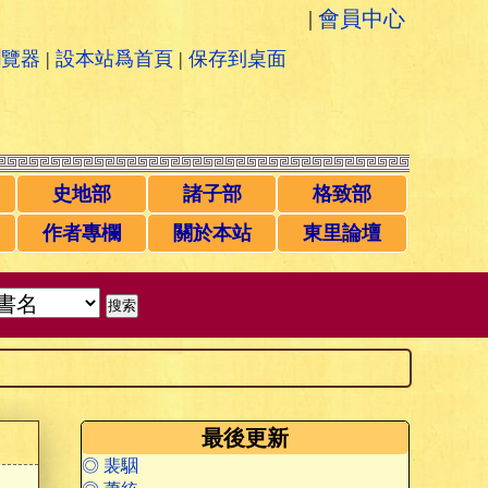
|
會員中心
瀏覽器
|
設本站爲首頁
|
保存到桌面
史地部
諸子部
格致部
作者專欄
關於本站
東里論壇
最後更新
◎ 裴駰