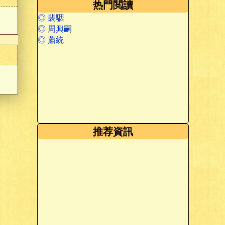
热門閲讀
◎ 裴駰
◎ 周興嗣
◎ 蕭統
推荐資訊