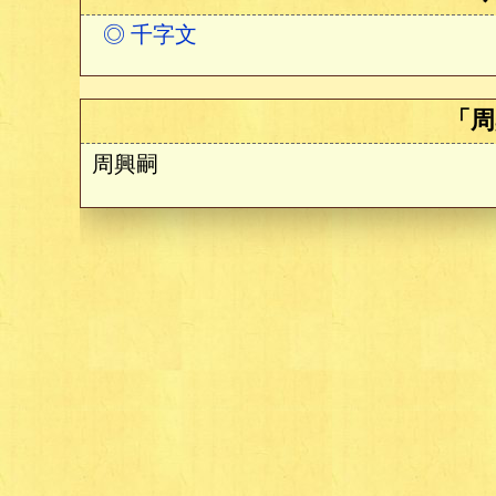
◎ 千字文
「周
周興嗣