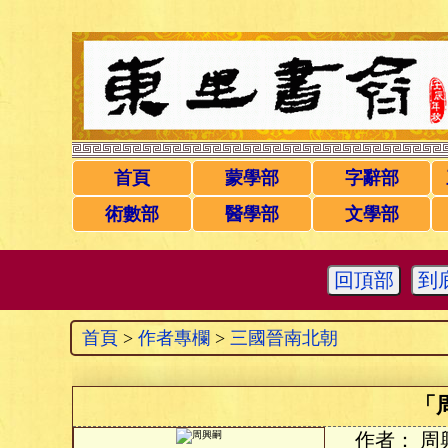
首頁
蒙學部
字辭部
術數部
醫學部
文學部
回頂部
到
首頁
>
作者專欄
>
三國晉南北朝
「
作者：
周