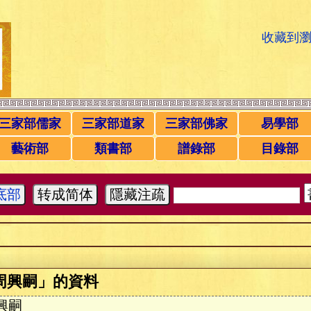
收藏到
三家部儒家
三家部道家
三家部佛家
易學部
藝術部
類書部
譜錄部
目錄部
底部
转成简体
隱藏注疏
周興嗣」的資料
興嗣