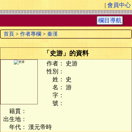
|
會員中心
欄目導航
首頁
>
作者專欄
>
秦漢
「史游」的資料
作者：
史游
性別：
姓：
史
名：
游
字：
號：
籍貫：
出生地：
年代：
漢元帝時