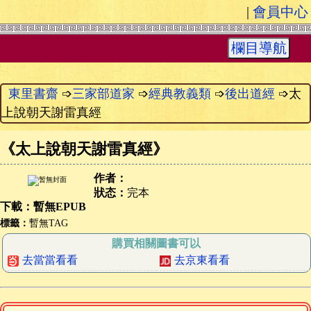
|
會員中心
欄目導航
東里書齋
➩
三家部道家
➩
經典教義類
➩
後出道經
➩太
上說朝天謝雷真經
《
太上說朝天謝雷真經
》
作者：
狀态：
完本
下載：暫無EPUB
標籤：
暫無TAG
購買相關圖書可以
去當當看看
去京東看看