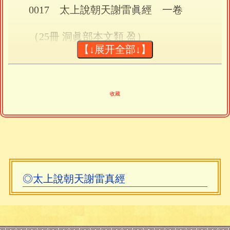
0017 太上說朝天謝雷眞經 一卷
（25冊 洞眞部本文類 盈）
【↓展开全部↓】
此經爲宋、元時期之作，因經文提及“九天
應元雷聲普化天尊”。據《九天應元雷聲普
化天尊玉樞寶經》及其《集註》，（均見
收藏
《道藏》洞眞部〉此神爲北宋末所尊奉之
雷神。
此經假託天尊及太上道君之名，論述人遭
雷擊之因和謝雷之法。認爲人遭雷擊，是
◎太上說朝天謝雷真經
因觸犯天條。天條有三十六條，計天雷、
地雷、人雷各十二條。內容大致言不忠不
孝、不敬三寶、拋擲五穀、毀罵尊長、淫