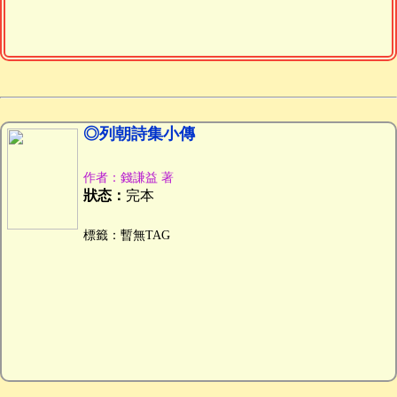
◎列朝詩集小傳
作者：錢謙益 著
狀态：
完本
標籤：暫無TAG