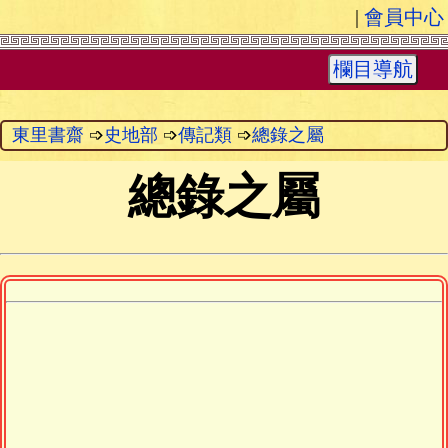
|
會員中心
欄目導航
東里書齋
➩
史地部
➩
傳記類
➩
總錄之屬
總錄之屬