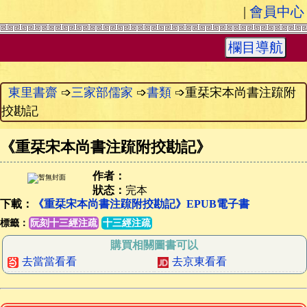
|
會員中心
欄目導航
東里書齋
➩
三家部儒家
➩
書類
➩重栞宋本尚書注䟽附
挍勘記
《
重栞宋本尚書注䟽附挍勘記
》
作者：
狀态：
完本
下載：
《重栞宋本尚書注䟽附挍勘記》EPUB電子書
標籤：
阮刻十三經注疏
十三經注疏
購買相關圖書可以
去當當看看
去京東看看