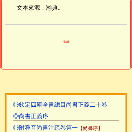
文本來源：瀚典。
收藏
◎欽定四庫全書總目尚書正義二十卷
◎尚書正義序
◎附釋音尚書注疏卷第一
【尚書序】