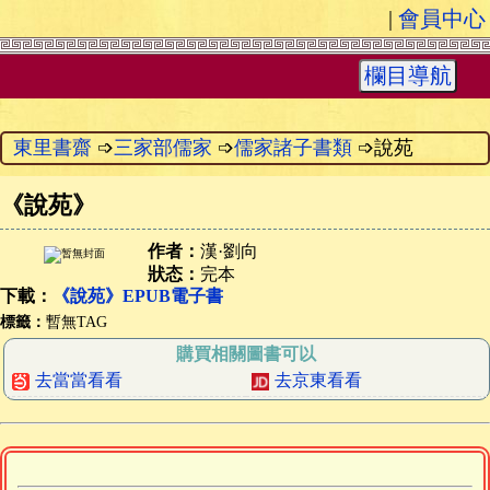
|
會員中心
欄目導航
東里書齋
➩
三家部儒家
➩
儒家諸子書類
➩說苑
《
說苑
》
作者：
漢·劉向
狀态：
完本
下載：
《說苑》EPUB電子書
標籤：
暫無TAG
購買相關圖書可以
去當當看看
去京東看看