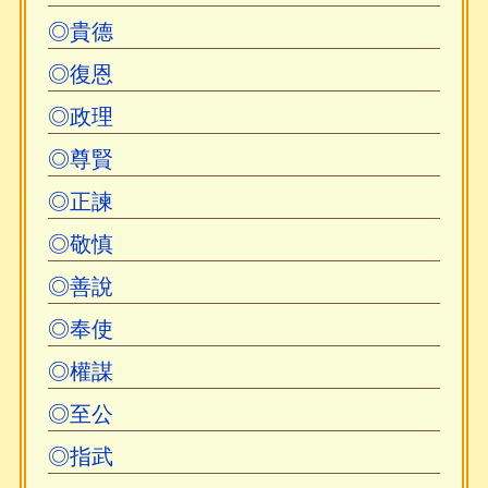
◎貴德
◎復恩
◎政理
◎尊賢
◎正諫
◎敬慎
◎善說
◎奉使
◎權謀
◎至公
◎指武