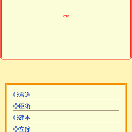
收藏
◎君道
◎臣術
◎建本
◎立節